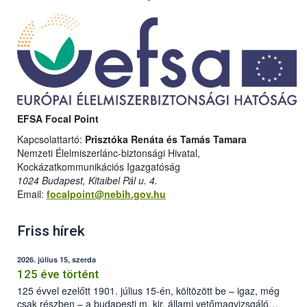
EFSA Focal Point
Kapcsolattartó:
Prisztóka Renáta és Tamás Tamara
Nemzeti Élelmiszerlánc-biztonsági Hivatal,
Kockázatkommunikációs Igazgatóság
1024 Budapest, Kitaibel Pál u. 4.
Email:
focalpoint@nebih.gov.hu
Friss hírek
2026. július 15, szerda
125 éve történt
125 évvel ezelőtt 1901. július 15-én, költözött be – igaz, még
csak részben – a budapesti m. kir. állami vetőmagvizsgáló