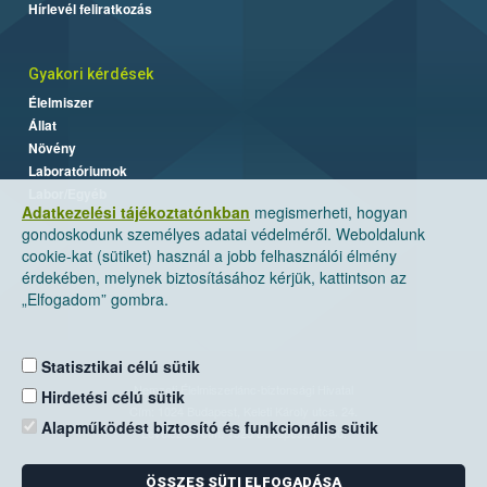
Hírlevél feliratkozás
Gyakori kérdések
Élelmiszer
Állat
Növény
Laboratóriumok
Labor/Egyéb
Adatkezelési tájékoztatónkban
megismerheti, hogyan
gondoskodunk személyes adatai védelméről. Weboldalunk
cookie-kat (sütiket) használ a jobb felhasználói élmény
érdekében, melynek biztosításához kérjük, kattintson az
„Elfogadom” gombra.
Statisztikai célú sütik
Nemzeti Élelmiszerlánc-biztonsági Hivatal
Hirdetési célú sütik
Cím: 1024 Budapest, Keleti Károly utca. 24.
Alapműködést biztosító és funkcionális sütik
Levelezési cím: 1525 Budapest. Pf. 30.
ÖSSZES SÜTI ELFOGADÁSA