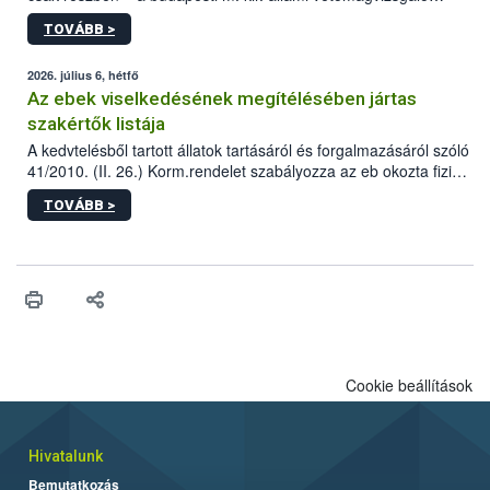
állomás a Kis Rókus utca 15. szám alatti, Czigler Győző által
TOVÁBB >
tervezett új épületébe.
2026. július 6, hétfő
Az ebek viselkedésének megítélésében jártas
szakértők listája
A kedvtelésből tartott állatok tartásáról és forgalmazásáról szóló
41/2010. (II. 26.) Korm.rendelet szabályozza az eb okozta fizikai
sérülés, illetve ennek veszélye keletkezésekor felmerülő
TOVÁBB >
hatósági feladatokat, valamint a veszélyes eb tartását és annak
engedélyezését. Ezen eljárások során szükség esetén be kell
vonni az ebek viselkedésének megítélésében jártas szakértőt.
Cookie beállítások
Hivatalunk
Bemutatkozás