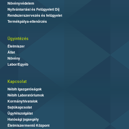
Növényvédelem
Nyilvántartási és Felügyeleti Díj
Rendszerszervezés és felügyelet
Termékpálya-ellenőrzés
Ügyintézés
Élelmiszer
Állat
Növény
Labor/Egyéb
Kapcsolat
Nébih Igazgatóságok
Nébih Laboratóriumok
Kormányhivatalok
Sajtókapcsolat
Ügyfélszolgálat
Hatósági jogsegély
Élelmiszermentő Központ