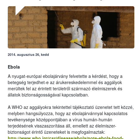
2014. augusztus 26, kedd
Ebola
A nyugat-európai ebolajárvány felvetette a kérdést, hogy a
betegség terjedhet-e az árukereskedelemmel és aggályok
merültek fel az érintett területről származó élelmiszerek és
állatok biztonságosságával kapcsolatban.
A WHO az aggályokra tekintettel tájékoztató üzenetet tett közzé,
melyben hangsúlyozza, hogy az ebolajárvánnyal kapcsolatos
tevékenysége középpontjában a vírus humán-humán
terjedésének visszaszorítása áll, emellett az élelmiszer-
biztonságot érintő üzeneteket is megfogalmaztak:
http://www.who.int/csr/disease/ebola/note-ebola-food-