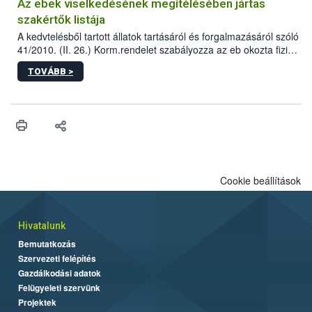
Az ebek viselkedésének megítélésében jártas
szakértők listája
A kedvtelésből tartott állatok tartásáról és forgalmazásáról szóló
41/2010. (II. 26.) Korm.rendelet szabályozza az eb okozta fizikai
sérülés, illetve ennek veszélye keletkezésekor felmerülő
TOVÁBB >
hatósági feladatokat, valamint a veszélyes eb tartását és annak
engedélyezését. Ezen eljárások során szükség esetén be kell
vonni az ebek viselkedésének megítélésében jártas szakértőt.
Cookie beállítások
Hivatalunk
Bemutatkozás
Szervezeti felépítés
Gazdálkodási adatok
Felügyeleti szervünk
Projektek