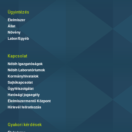
Ügyintézés
Élelmiszer
Állat
Növény
Labor/Egyéb
Kapcsolat
Nébih Igazgatóságok
Nébih Laboratóriumok
Kormányhivatalok
Sajtókapcsolat
Ügyfélszolgálat
Hatósági jogsegély
Élelmiszermentő Központ
Hírlevél feliratkozás
Gyakori kérdések