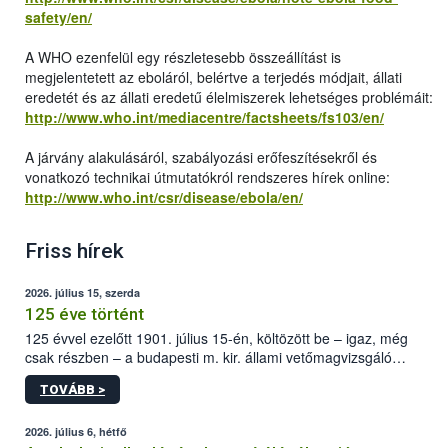
safety/en/
A WHO ezenfelül egy részletesebb összeállítást is
megjelentetett az eboláról, belértve a terjedés módjait, állati
eredetét és az állati eredetű élelmiszerek lehetséges problémáit:
http://www.who.int/mediacentre/factsheets/fs103/en/
A járvány alakulásáról, szabályozási erőfeszítésekről és
vonatkozó technikai útmutatókról rendszeres hírek online:
http://www.who.int/csr/disease/ebola/en/
Friss hírek
2026. július 15, szerda
125 éve történt
125 évvel ezelőtt 1901. július 15-én, költözött be – igaz, még
csak részben – a budapesti m. kir. állami vetőmagvizsgáló
állomás a Kis Rókus utca 15. szám alatti, Czigler Győző által
TOVÁBB >
tervezett új épületébe.
2026. július 6, hétfő