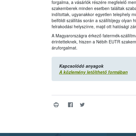
forgalma, a vásárlók részére megfelelő menn
szakemberek minden esetben találtak szabál
indítottak, ugyanakkor egyetlen telephely mű
belföldi szállítás során a szállítójegy olyan 
felrakodási helyszínre, majd ott hatósági zár 
A Magyarországra érkező fatermék-szállítmá
érintetteknek, hiszen a Nébih EUTR szakembe
áruforgalmat.
Kapcsolódó anyagok
A közlemény letölthető formában