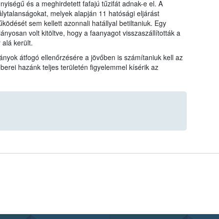
yiségű és a meghirdetett fafajú tűzifát adnak-e el. A
ytalanságokat, melyek alapján 11 hatósági eljárást
ködését sem kellett azonnali hatállyal betiltaniuk. Egy
hiányosan volt kitöltve, hogy a faanyagot visszaszállították a
alá került.
nyok átfogó ellenőrzésére a jövőben is számítaniuk kell az
rei hazánk teljes területén figyelemmel kísérik az