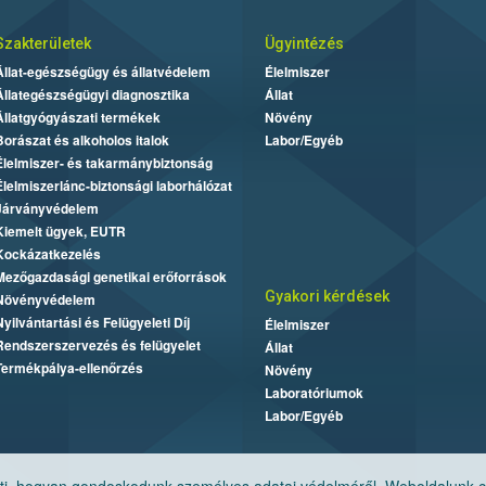
Szakterületek
Ügyintézés
Állat-egészségügy és állatvédelem
Élelmiszer
Állategészségügyi diagnosztika
Állat
Állatgyógyászati termékek
Növény
Borászat és alkoholos italok
Labor/Egyéb
Élelmiszer- és takarmánybiztonság
Élelmiszerlánc-biztonsági laborhálózat
Járványvédelem
Kiemelt ügyek, EUTR
Kockázatkezelés
Mezőgazdasági genetikai erőforrások
Gyakori kérdések
Növényvédelem
Nyilvántartási és Felügyeleti Díj
Élelmiszer
Rendszerszervezés és felügyelet
Állat
Termékpálya-ellenőrzés
Növény
Laboratóriumok
Labor/Egyéb