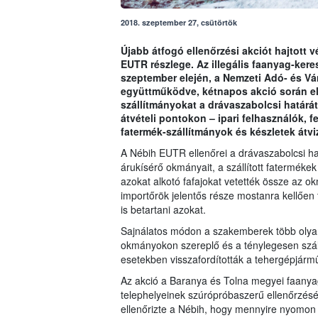
2018. szeptember 27, csütörtök
Újabb átfogó ellenőrzési akciót hajtott v
EUTR részlege. Az illegális faanyag-ker
szeptember elején, a Nemzeti Adó- és V
együttműködve, kétnapos akció során ell
szállítmányokat a drávaszabolcsi határát
átvételi pontokon – ipari felhasználók, 
fatermék-szállítmányok és készletek átvi
A Nébih EUTR ellenőrei a drávaszabolcsi ha
árukísérő okmányait, a szállított fatermékek l
azokat alkotó fafajokat vetették össze az ok
importőrök jelentős része mostanra kellően t
is betartani azokat.
Sajnálatos módon a szakemberek több olyan 
okmányokon szereplő és a ténylegesen szál
esetekben visszafordították a tehergépjárműv
Az akció a Baranya és Tolna megyei faanya
telephelyeinek szúrópróbaszerű ellenőrzésér
ellenőrizte a Nébih, hogy mennyire nyomon 