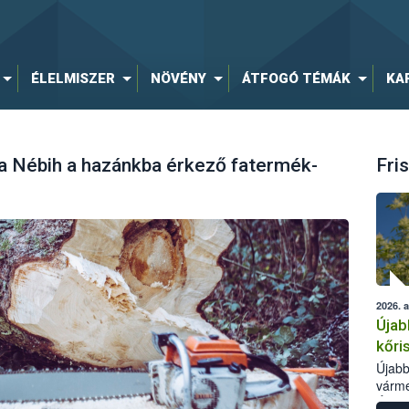
ÉLELMISZER
NÖVÉNY
ÁTFOGÓ TÉMÁK
KA
 a Nébih a hazánkba érkező fatermék-
Fris
2026. 
Újab
kőri
Újabb
várme
Élelm