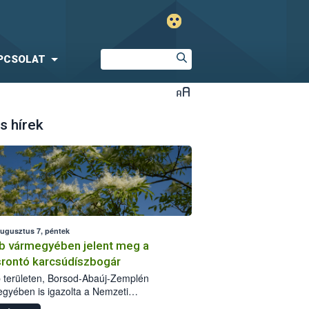
PCSOLAT
s hírek
augusztus 7, péntek
b vármegyében jelent meg a
srontó karcsúdíszbogár
 területen, Borsod-Abaúj-Zemplén
gyében is igazolta a Nemzeti
iszerlánc-biztonsági Hivatal (Nébih) a