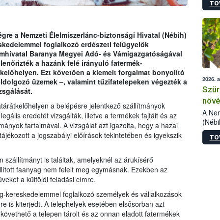
TO
kőris
jelen
talál
azono
égre a Nemzeti Élelmiszerlánc-biztonsági Hivatal (Nébih)
folyta
eskedelemmel foglalkozó erdészeti felügyelők
intéz
ámhivatal Baranya Megyei Adó- és Vámigazgatóságával
össze
enőrizték a hazánk felé irányuló fatermék-
érdek
kelőhelyen. Ezt követően a kiemelt forgalmat bonyolító
2026. 
feldolgozó üzemek –, valamint tűzifatelepeken végezték a
Szür
zsgálását.
növé
tárátkelőhelyen a belépésre jelentkező szállítmányok
szől
A Nem
egális eredetét vizsgálták, illetve a termékek fajtáit és az
(Nébi
mányok tartalmával. A vizsgálat azt igazolta, hogy a hazai
Klart
ájékozott a jogszabályi előírások tekintetében és igyekszik
TO
módos
egész
felha
szállítmányt is találtak, amelyeknél az árukísérő
célja
lított faanyag nem felelt meg egymásnak. Ezekben az
lehet
eket a külföldi feladási címre.
Az Or
g-kereskedelemmel foglalkozó személyek és vállalkozások
felha
e is kiterjedt. A telephelyek esetében elsősorban azt
terme
követhető a telepen tárolt és az onnan eladott fatermékek