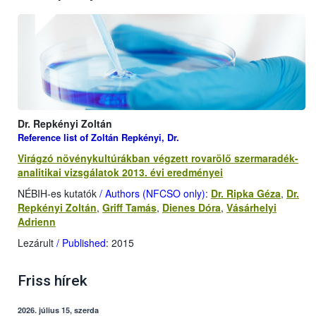
Dr. Repkényi Zoltán
Reference list of Zoltán Repkényi, Dr.
Virágzó növénykultúrákban végzett rovarölő szermaradék-
analitikai vizsgálatok 2013. évi eredményei
NÉBIH-es kutatók
/ Authors (NFCSO only)
:
Dr. Ripka Géza
,
Dr.
Repkényi Zoltán
,
Griff Tamás
,
Dienes Dóra
,
Vásárhelyi
Adrienn
Lezárult
/ Published
: 2015
Friss hírek
2026. július 15, szerda