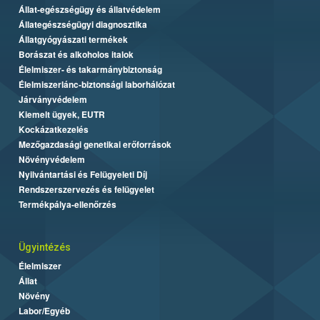
Állat-egészségügy és állatvédelem
Állategészségügyi diagnosztika
Állatgyógyászati termékek
Borászat és alkoholos italok
Élelmiszer- és takarmánybiztonság
Élelmiszerlánc-biztonsági laborhálózat
Járványvédelem
Kiemelt ügyek, EUTR
Kockázatkezelés
Mezőgazdasági genetikai erőforrások
Növényvédelem
Nyilvántartási és Felügyeleti Díj
Rendszerszervezés és felügyelet
Termékpálya-ellenőrzés
Ügyintézés
Élelmiszer
Állat
Növény
Labor/Egyéb