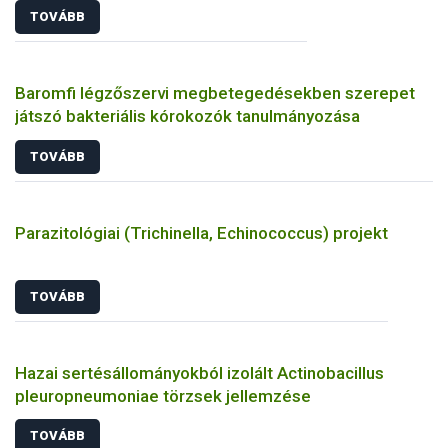
TOVÁBB
Baromfi légzőszervi megbetegedésekben szerepet
játszó bakteriális kórokozók tanulmányozása
TOVÁBB
Parazitológiai (Trichinella, Echinococcus) projekt
TOVÁBB
Hazai sertésállományokból izolált Actinobacillus
pleuropneumoniae törzsek jellemzése
TOVÁBB