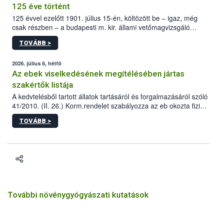
125 éve történt
125 évvel ezelőtt 1901. július 15-én, költözött be – igaz, még
csak részben – a budapesti m. kir. állami vetőmagvizsgáló
állomás a Kis Rókus utca 15. szám alatti, Czigler Győző által
TOVÁBB >
tervezett új épületébe.
2026. július 6, hétfő
Az ebek viselkedésének megítélésében jártas
szakértők listája
A kedvtelésből tartott állatok tartásáról és forgalmazásáról szóló
41/2010. (II. 26.) Korm.rendelet szabályozza az eb okozta fizikai
sérülés, illetve ennek veszélye keletkezésekor felmerülő
TOVÁBB >
hatósági feladatokat, valamint a veszélyes eb tartását és annak
engedélyezését. Ezen eljárások során szükség esetén be kell
vonni az ebek viselkedésének megítélésében jártas szakértőt.
További növénygyógyászati kutatások