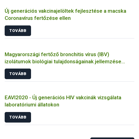
Új generációs vakcinajelöltek fejlesztése a macska
Coronavírus fertőzése ellen
TOVÁBB
Magyarországi fertőző bronchitis vírus (IBV)
izolátumok biológiai tulajdonságainak jellemzése
állatkísérletes és molekuláris biológiai eszközökkel
TOVÁBB
EAVI2020 - Új generációs HIV vakcinák vizsgálata
laboratóriumi állatokon
TOVÁBB