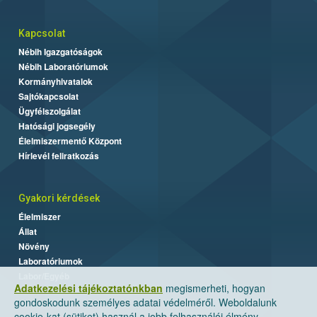
Kapcsolat
Nébih Igazgatóságok
Nébih Laboratóriumok
Kormányhivatalok
Sajtókapcsolat
Ügyfélszolgálat
Hatósági jogsegély
Élelmiszermentő Központ
Hírlevél feliratkozás
Gyakori kérdések
Élelmiszer
Állat
Növény
Laboratóriumok
Labor/Egyéb
Adatkezelési tájékoztatónkban
megismerheti, hogyan
gondoskodunk személyes adatai védelméről. Weboldalunk
cookie-kat (sütiket) használ a jobb felhasználói élmény