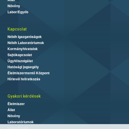
Növény
Labor/Egyéb
Kapcsolat
Nébih Igazgatóságok
Nébih Laboratóriumok
Kormányhivatalok
Sajtókapcsolat
Ügyfélszolgálat
Hatósági jogsegély
Élelmiszermentő Központ
Hírlevél feliratkozás
Gyakori kérdések
Élelmiszer
Állat
Növény
Laboratóriumok
Labor/Egyéb