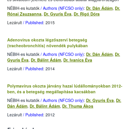
NÉBIH-es kutatók
/ Authors (NFCSO only)
:
Dr. Dán Ádám
,
Dr.
Rónai Zsuzsanna
,
Dr. Gyuris Éva
,
Dr. Rigó Dóra
Lezárult
/ Published
: 2015
Adenovírus okozta légzőszervi betegség
(tracheobronchitis) növendék pulykában
NÉBIH-es kutatók
/ Authors (NFCSO only)
:
Dr. Dán Ádám
,
Dr.
Gyuris Éva
,
Dr. Bálint Ádám
,
Dr. Ivanics Éva
Lezárult
/ Published
: 2014
Polymavírus okozta járvány hazai lúdállományokban 2012-
ben, és a betegség megállapítása kacsákban
NÉBIH-es kutatók
/ Authors (NFCSO only)
:
Dr. Gyuris Éva
,
Dr.
Dán Ádám
,
Dr. Bálint Ádám
,
Dr. Thuma Ákos
Lezárult
/ Published
: 2012