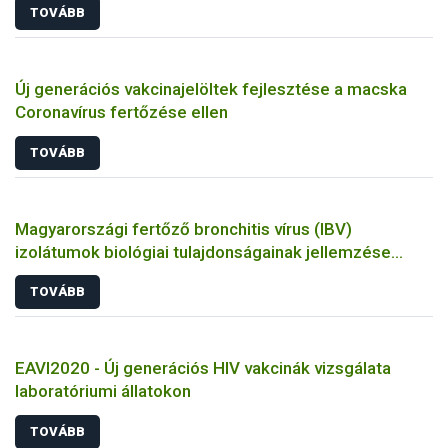
TOVÁBB
Új generációs vakcinajelöltek fejlesztése a macska
Coronavírus fertőzése ellen
TOVÁBB
Magyarországi fertőző bronchitis vírus (IBV)
izolátumok biológiai tulajdonságainak jellemzése
állatkísérletes és molekuláris biológiai eszközökkel
TOVÁBB
EAVI2020 - Új generációs HIV vakcinák vizsgálata
laboratóriumi állatokon
TOVÁBB