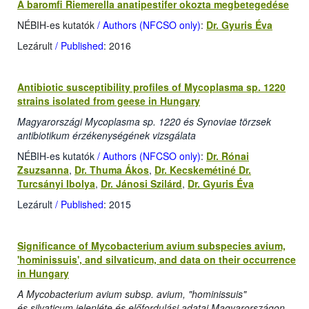
A baromfi Riemerella anatipestifer okozta megbetegedése
NÉBIH-es kutatók
/ Authors (NFCSO only)
:
Dr. Gyuris Éva
Lezárult
/ Published
: 2016
Antibiotic susceptibility profiles of Mycoplasma sp. 1220
strains isolated from geese in Hungary
Magyarországi Mycoplasma sp. 1220 és Synoviae törzsek
antibiotikum érzékenységének vizsgálata
NÉBIH-es kutatók
/ Authors (NFCSO only)
:
Dr. Rónai
Zsuzsanna
,
Dr. Thuma Ákos
,
Dr. Kecskemétiné Dr.
Turcsányi Ibolya
,
Dr. Jánosi Szilárd
,
Dr. Gyuris Éva
Lezárult
/ Published
: 2015
Significance of Mycobacterium avium subspecies avium,
'hominissuis', and silvaticum, and data on their occurrence
in Hungary
A Mycobacterium avium subsp. avium, "hominissuis"
és silvaticum jelenléte és előfordulási adatai Magyarországon