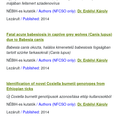
májában felismert sziadenovírus
NÉBIH-es kutatók
/ Authors (NFCSO only)
:
Dr. Erdélyi Károly
Lezárult
/ Published
: 2014
Fatal acute babesiosis in captive grey wolves (Canis lupus)
due to Babesia canis
Babesia canis okozta, halálos kimenetelű babesiosis fogságban
tartott szürke farkasoknál (Canis lupus)
NÉBIH-es kutatók
/ Authors (NFCSO only)
:
Dr. Erdélyi Károly
Lezárult
/ Published
: 2014
Identification of novel Coxiella burnetii genotypes from
Ethiopian ticks
Új Coxiella burnetii genotípusok azonosítása etióp kullancsokból
NÉBIH-es kutatók
/ Authors (NFCSO only)
:
Dr. Erdélyi Károly
Lezárult
/ Published
: 2014