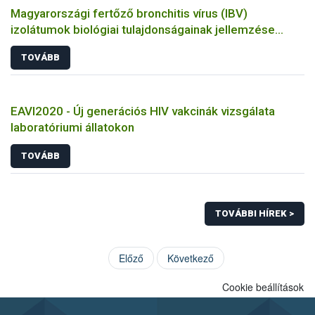
Magyarországi fertőző bronchitis vírus (IBV)
izolátumok biológiai tulajdonságainak jellemzése
állatkísérletes és molekuláris biológiai eszközökkel
TOVÁBB
EAVI2020 - Új generációs HIV vakcinák vizsgálata
laboratóriumi állatokon
TOVÁBB
TOVÁBBI HÍREK >
Előző
Következő
Cookie beállítások