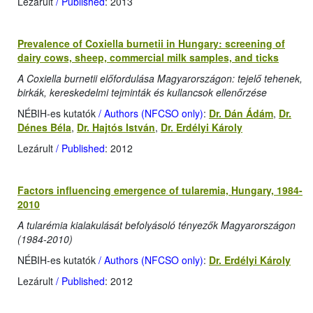
Lezárult
/ Published
: 2013
Prevalence of Coxiella burnetii in Hungary: screening of
dairy cows, sheep, commercial milk samples, and ticks
A Coxiella burnetii előfordulása Magyarországon: tejelő tehenek,
birkák, kereskedelmi tejminták és kullancsok ellenőrzése
NÉBIH-es kutatók
/ Authors (NFCSO only)
:
Dr. Dán Ádám
,
Dr.
Dénes Béla
,
Dr. Hajtós István
,
Dr. Erdélyi Károly
Lezárult
/ Published
: 2012
Factors influencing emergence of tularemia, Hungary, 1984-
2010
A tularémia kialakulását befolyásoló tényezők Magyarországon
(1984-2010)
NÉBIH-es kutatók
/ Authors (NFCSO only)
:
Dr. Erdélyi Károly
Lezárult
/ Published
: 2012