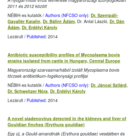
A nyugat-nílusi vírus felmérése magyarországi szúnyogokban
2011 és 2012 között
NÉBIH-es kutatók
/ Authors (NFCSO only)
:
Dr. Szentpáli-
Gavallér Katalin
,
Dr. Bálint Ádám
, Dr. Antal László,
Dr. Dán
Ádám
,
Dr. Erdélyi Károly
Lezárult
/ Published
: 2014
Antibiotic susceptibility profiles of Mycoplasma bovis
strains isolated from cattle in Hungary, Central Europe
Magyarországi szarvasmarhából izolált Mycoplasma bovis
törzsek antibiotikum-fogékonysági profiljai
NÉBIH-es kutatók
/ Authors (NFCSO only)
:
Dr. Jánosi Szilárd
,
Dr. Schweitzer Nóra
,
Dr. Erdélyi Károly
Lezárult
/ Published
: 2014
A novel siadenovirus detected in the kidneys and liver of
Gouldian finches (Erythura gouldiae)
Egy új, a Gould-amandinák (Erythura gouldiae) veséjében és