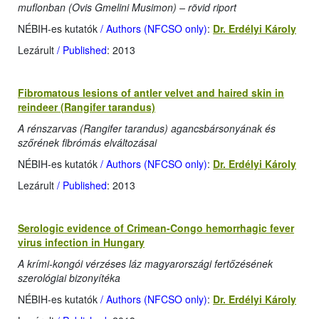
muflonban (Ovis Gmelini Musimon) – rövid riport
NÉBIH-es kutatók
/ Authors (NFCSO only)
:
Dr. Erdélyi Károly
Lezárult
/ Published
: 2013
Fibromatous lesions of antler velvet and haired skin in
reindeer (Rangifer tarandus)
A rénszarvas (Rangifer tarandus) agancsbársonyának és
szőrének fibrómás elváltozásai
NÉBIH-es kutatók
/ Authors (NFCSO only)
:
Dr. Erdélyi Károly
Lezárult
/ Published
: 2013
Serologic evidence of Crimean-Congo hemorrhagic fever
virus infection in Hungary
A krími-kongói vérzéses láz magyarországi fertőzésének
szerológiai bizonyítéka
NÉBIH-es kutatók
/ Authors (NFCSO only)
:
Dr. Erdélyi Károly