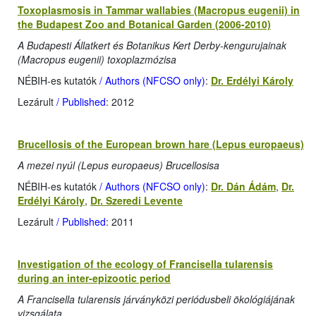
Toxoplasmosis in Tammar wallabies (Macropus eugenii) in
the Budapest Zoo and Botanical Garden (2006-2010)
A Budapesti Állatkert és Botanikus Kert Derby-kengurujainak
(Macropus eugenii) toxoplazmózisa
NÉBIH-es kutatók
/ Authors (NFCSO only)
:
Dr. Erdélyi Károly
Lezárult
/ Published
: 2012
Brucellosis of the European brown hare (Lepus europaeus)
A mezei nyúl (Lepus europaeus) Brucellosisa
NÉBIH-es kutatók
/ Authors (NFCSO only)
:
Dr. Dán Ádám
,
Dr.
Erdélyi Károly
,
Dr. Szeredi Levente
Lezárult
/ Published
: 2011
Investigation of the ecology of Francisella tularensis
during an inter-epizootic period
A Francisella tularensis járványközi periódusbeli ökológiájának
vizsgálata