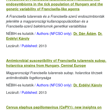
endosymbionts in the tick population of Hungary and the
genetic variability of Francisella-like agents
A Francisella tularensis és a Francisella-szerű endoszimbionták
jelenléte a magyarországi kullancspopulációban és a
Francisella-szerű baktériumok genetikai variablitása
NÉBIH-es kutatók
/ Authors (NFCSO only)
:
Dr. Dán Ádám
,
Dr.
Erdélyi Károly
Lezárult
/ Published
: 2013
Antimicrobial susceptibility of Francisella tularensis subsp.
holarctica strains from Hungary, Central Europe
Magyarországi Francisella tularensis subsp. holarctica törzsek
antimikrobiális fogékonysága
NÉBIH-es kutatók
/ Authors (NFCSO only)
:
Dr. Erdélyi Károly
Lezárult
/ Published
: 2013
Cervus elaphus papillomavirus (CePV1): new insights on