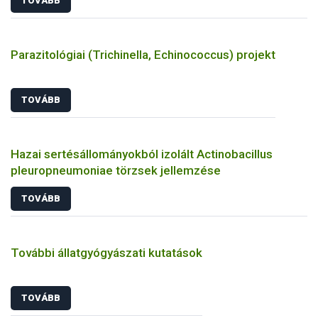
TOVÁBB
Parazitológiai (Trichinella, Echinococcus) projekt
TOVÁBB
Hazai sertésállományokból izolált Actinobacillus
pleuropneumoniae törzsek jellemzése
TOVÁBB
További állatgyógyászati kutatások
TOVÁBB