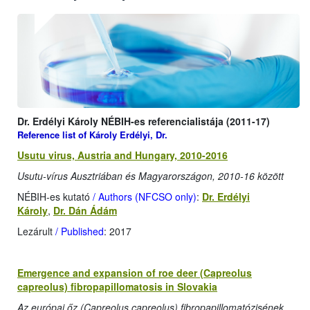
Dr. Erdélyi Károly NÉBIH-es referencialistája (2011-17)
Reference list of Károly Erdélyi, Dr.
Usutu virus, Austria and Hungary, 2010-2016
Usutu-vírus Ausztriában és Magyarországon, 2010-16 között
NÉBIH-es kutató
/ Authors (NFCSO only)
:
Dr. Erdélyi
Károly
,
Dr. Dán Ádám
Lezárult
/ Published
: 2017
Emergence and expansion of roe deer (Capreolus
capreolus) fibropapillomatosis in Slovakia
Az európai őz (Capreolus capreolus) fibropapillomatózisének