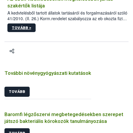
szakértők listája
A kedvtelésből tartott állatok tartásáról és forgalmazásáról szóló
41/2010. (II. 26.) Korm.rendelet szabályozza az eb okozta fizikai
sérülés, illetve ennek veszélye keletkezésekor felmerülő
TOVÁBB >
hatósági feladatokat, valamint a veszélyes eb tartását és annak
engedélyezését. Ezen eljárások során szükség esetén be kell
vonni az ebek viselkedésének megítélésében jártas szakértőt.
További növénygyógyászati kutatások
TOVÁBB
Baromfi légzőszervi megbetegedésekben szerepet
játszó bakteriális kórokozók tanulmányozása