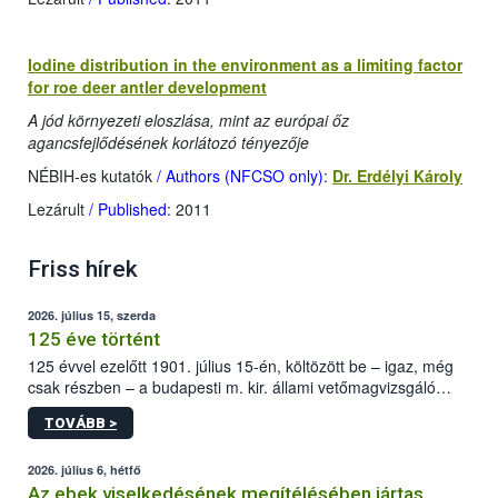
Iodine distribution in the environment as a limiting factor
for roe deer antler development
A jód környezeti eloszlása, mint az európai őz
agancsfejlődésének korlátozó tényezője
NÉBIH-es kutatók
/ Authors (NFCSO only)
:
Dr. Erdélyi Károly
Lezárult
/ Published
: 2011
Friss hírek
2026. július 15, szerda
125 éve történt
125 évvel ezelőtt 1901. július 15-én, költözött be – igaz, még
csak részben – a budapesti m. kir. állami vetőmagvizsgáló
állomás a Kis Rókus utca 15. szám alatti, Czigler Győző által
TOVÁBB >
tervezett új épületébe.
2026. július 6, hétfő
Az ebek viselkedésének megítélésében jártas