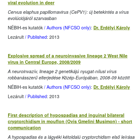
viral evolution in deer
Cervus elaphus papillomavirus (CePV1): új betekintés a vírus
evolúciójáról szarvasban
NÉBIH-es kutatók
/ Authors (NFCSO only)
:
Dr. Erdélyi Károly
Lezárult
/ Published
: 2013
Explosive spread of a neuroinvasive lineage 2 West Nile
virus in Central Europe, 2008/2009
A neuroinvazív, lineage 2 genetikájú nyugat-nílusi vírus
robbanásszerű elterjedése Közép-Európában, 2008-09 között
NÉBIH-es kutatók
/ Authors (NFCSO only)
:
Dr. Erdélyi Károly
Lezárult
/ Published
: 2013
First description of hypospadias and inguinal bilateral
cryptorchidism in mouflon (Ovis Gmelini Musimon) - short
communication
A hypospadias és a lágyéki kétoldalú cryptorchidism első leírása