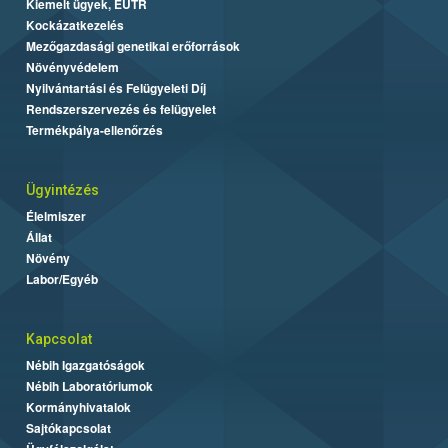
Kiemelt ügyek, EUTR
Kockázatkezelés
Mezőgazdasági genetikai erőforrások
Növényvédelem
Nyilvántartási és Felügyeleti Díj
Rendszerszervezés és felügyelet
Termékpálya-ellenőrzés
Ügyintézés
Élelmiszer
Állat
Növény
Labor/Egyéb
Kapcsolat
Nébih Igazgatóságok
Nébih Laboratóriumok
Kormányhivatalok
Sajtókapcsolat