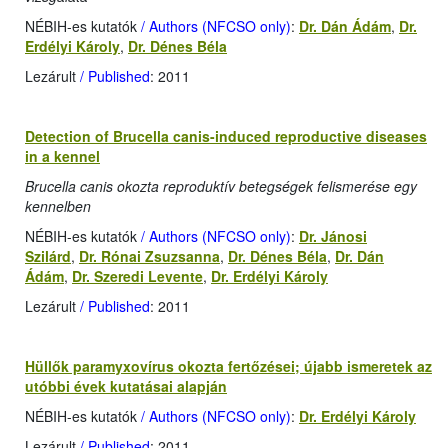
NÉBIH-es kutatók
/ Authors (NFCSO only)
:
Dr. Dán Ádám
,
Dr.
Erdélyi Károly
,
Dr. Dénes Béla
Lezárult
/ Published
: 2011
Detection of Brucella canis-induced reproductive diseases
in a kennel
Brucella canis okozta reproduktív betegségek felismerése egy
kennelben
NÉBIH-es kutatók
/ Authors (NFCSO only)
:
Dr. Jánosi
Szilárd
,
Dr. Rónai Zsuzsanna
,
Dr. Dénes Béla
,
Dr. Dán
Ádám
,
Dr. Szeredi Levente
,
Dr. Erdélyi Károly
Lezárult
/ Published
: 2011
Hüllők paramyxovírus okozta fertőzései; újabb ismeretek az
utóbbi évek kutatásai alapján
NÉBIH-es kutatók
/ Authors (NFCSO only)
:
Dr. Erdélyi Károly
Lezárult
/ Published
: 2011