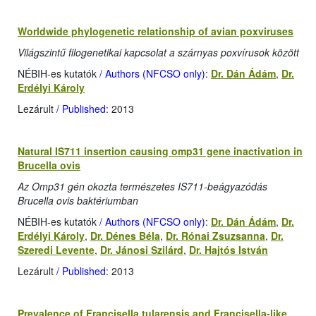
Worldwide phylogenetic relationship of avian poxviruses
Világszintű filogenetikai kapcsolat a szárnyas poxvírusok között
NÉBIH-es kutatók
/ Authors (NFCSO only)
:
Dr. Dán Ádám
,
Dr.
Erdélyi Károly
Lezárult
/ Published
: 2013
Natural IS711 insertion causing omp31 gene inactivation in
Brucella ovis
Az Omp31 gén okozta természetes IS711-beágyazódás
Brucella ovis baktériumban
NÉBIH-es kutatók
/ Authors (NFCSO only)
:
Dr. Dán Ádám
,
Dr.
Erdélyi Károly
,
Dr. Dénes Béla
,
Dr. Rónai Zsuzsanna
,
Dr.
Szeredi Levente
,
Dr. Jánosi Szilárd
,
Dr. Hajtós István
Lezárult
/ Published
: 2013
Prevalence of Francisella tularensis and Francisella-like