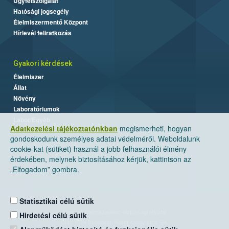
Ügyfélszolgálat
Hatósági jogsegély
Élelmiszermentő Központ
Hírlevél feliratkozás
Gyakori kérdések
Élelmiszer
Állat
Növény
Laboratóriumok
Labor/Egyéb
Adatkezelési tájékoztatónkban
megismerheti, hogyan
gondoskodunk személyes adatai védelméről. Weboldalunk
cookie-kat (sütiket) használ a jobb felhasználói élmény
érdekében, melynek biztosításához kérjük, kattintson az
„Elfogadom” gombra.
Statisztikai célú sütik
Nemzeti Élelmiszerlánc-biztonsági Hivatal
Hirdetési célú sütik
Cím: 1024 Budapest, Keleti Károly utca. 24.