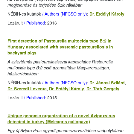
megjelenése és terjedése Szlovákiában
NÉBIH-es kutatók
/ Authors (NFCSO only)
:
Dr. Erdélyi Károly
Lezárult
/ Published
: 2016
First detection of Pasteurella multocida type B:2 in
Hungary associated with systemic pasteurellosis in
backyard pigs
A szisztémás pasteurellosisszal kapcsolatos Pasteurella
multocida type B:2 első azonosítása Magyarországon,
házisertésekben
NÉBIH-es kutatók
/ Authors (NFCSO only)
:
Dr. Jánosi Szilárd
,
Dr. Szeredi Levente
,
Dr. Erdélyi Károly
,
Dr. Tóth Gergely
Lezárult
/ Published
: 2015
Unique genomic organization of a novel Avipoxvirus
detected in turkey (Meleagris gallopavo)
Egy új Avipoxvirus egyedi genomszerveződése vadpulykában