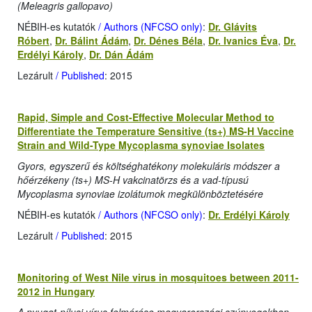
(Meleagris gallopavo)
NÉBIH-es kutatók
/ Authors (NFCSO only)
:
Dr. Glávits
Róbert
,
Dr. Bálint Ádám
,
Dr. Dénes Béla
,
Dr. Ivanics Éva
,
Dr.
Erdélyi Károly
,
Dr. Dán Ádám
Lezárult
/ Published
: 2015
Rapid, Simple and Cost-Effective Molecular Method to
Differentiate the Temperature Sensitive (ts+) MS-H Vaccine
Strain and Wild-Type Mycoplasma synoviae Isolates
Gyors, egyszerű és költséghatékony molekuláris módszer a
hőérzékeny (ts+) MS-H vakcinatörzs és a vad-típusú
Mycoplasma synoviae izolátumok megkülönböztetésére
NÉBIH-es kutatók
/ Authors (NFCSO only)
:
Dr. Erdélyi Károly
Lezárult
/ Published
: 2015
Monitoring of West Nile virus in mosquitoes between 2011-
2012 in Hungary