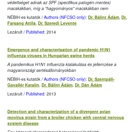
védettséget adnak az SPF (specifikus patogén-mentes)
macskákban, míg a "hagyományos" macskákban nem
NÉBIH-es kutatók
/ Authors (NFCSO only)
:
Dr. Bálint Ádám
,
Dr.
Farsang Attila
,
Dr. Szeredi Levente
Lezárult
/ Published
: 2014
Emergence and characterisation of pandemic H1N1
influenza viruses in Hungarian swine herds
A pandemikus H1N1 influenzia kialakulása és jellemzése a
magyarországi sertésállományokban
NÉBIH-es kutatók
/ Authors (NFCSO only)
:
Dr. Szentpáli-
Gavallér Katalin
,
Dr. Bálint Ádám
,
Dr. Dán Ádám
Lezárult
/ Published
: 2013
Detection and characterization of a divergent avian
reovirus strain from a broiler chicken with central nervous
system disease