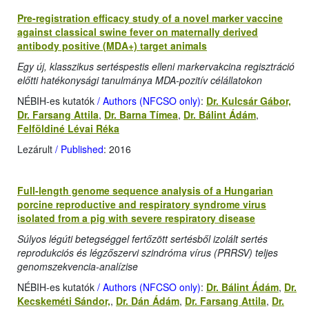
Pre-registration efficacy study of a novel marker vaccine
against classical swine fever on maternally derived
antibody positive (MDA+) target animals
Egy új, klasszikus sertéspestis elleni markervakcina regisztráció
előtti hatékonysági tanulmánya MDA-pozitív célállatokon
NÉBIH-es kutatók
/ Authors (NFCSO only)
:
Dr. Kulcsár Gábor,
Dr. Farsang Attila
,
Dr. Barna Tímea
,
Dr. Bálint Ádám
,
Felföldiné Lévai Réka
Lezárult
/ Published
: 2016
Full-length genome sequence analysis of a Hungarian
porcine reproductive and respiratory syndrome virus
isolated from a pig with severe respiratory disease
Súlyos légúti betegséggel fertőzött sertésből izolált sertés
reprodukciós és légzőszervi szindróma vírus (PRRSV) teljes
genomszekvencia-analízise
NÉBIH-es kutatók
/ Authors (NFCSO only)
:
Dr. Bálint Ádám
,
Dr.
Kecskeméti Sándor,
,
Dr. Dán Ádám
,
Dr. Farsang Attila
,
Dr.