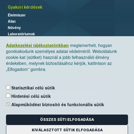
Gyakori kérdések
Élelmiszer
Állat
Növény
Laboratóriumok
Labor/Egyéb
Adatkezelési tájékoztatónkban
megismerheti, hogyan
gondoskodunk személyes adatai védelméről. Weboldalunk
cookie-kat (sütiket) használ a jobb felhasználói élmény
érdekében, melynek biztosításához kérjük, kattintson az
„Elfogadom” gombra.
Statisztikai célú sütik
Nemzeti Élelmiszerlánc-biztonsági Hivatal
Hirdetési célú sütik
Cím: 1024 Budapest, Keleti Károly utca. 24.
Alapműködést biztosító és funkcionális sütik
Levelezési cím: 1525 Budapest. Pf. 30.
ÖSSZES SÜTI ELFOGADÁSA
E-mail:
ugyfelszolgalat@nebih.gov.hu
Zöld szám: 06-80/263-244
KIVÁLASZTOTT SÜTIK ELFOGADÁSA