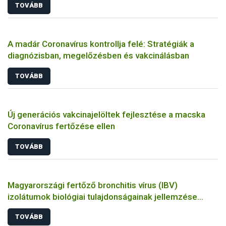
TOVÁBB
A madár Coronavírus kontrollja felé: Stratégiák a
diagnózisban, megelőzésben és vakcinálásban
TOVÁBB
Új generációs vakcinajelöltek fejlesztése a macska
Coronavírus fertőzése ellen
TOVÁBB
Magyarországi fertőző bronchitis vírus (IBV)
izolátumok biológiai tulajdonságainak jellemzése
állatkísérletes és molekuláris biológiai eszközökkel
TOVÁBB