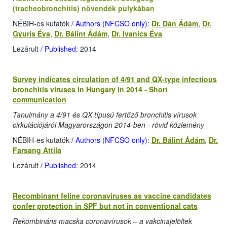
(tracheobronchitis) növendék pulykában
NÉBIH-es kutatók
/ Authors (NFCSO only)
:
Dr. Dán Ádám
,
Dr.
Gyuris Éva
,
Dr. Bálint Ádám
,
Dr. Ivanics Éva
Lezárult
/ Published
: 2014
Survey indicates circulation of 4/91 and QX-type infectious
bronchitis viruses in Hungary in 2014 - Short
communication
Tanulmány a 4/91 és QX típusú fertőző bronchitis vírusok
cirkulációjáról Magyarországon 2014-ben - rövid közlemény
NÉBIH-es kutatók
/ Authors (NFCSO only)
:
Dr. Bálint Ádám
,
Dr.
Farsang Attila
Lezárult
/ Published
: 2014
Recombinant feline coronaviruses as vaccine candidates
confer protection in SPF but not in conventional cats
Rekombináns macska coronavírusok – a vakcinajelöltek