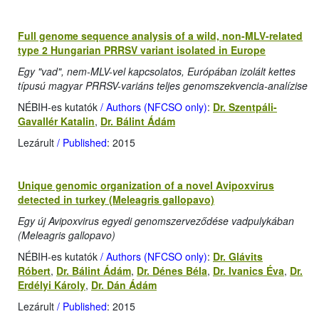
Full genome sequence analysis of a wild, non-MLV-related
type 2 Hungarian PRRSV variant isolated in Europe
Egy "vad", nem-MLV-vel kapcsolatos, Európában izolált kettes
típusú magyar PRRSV-variáns teljes genomszekvencia-analízise
NÉBIH-es kutatók
/ Authors (NFCSO only)
:
Dr. Szentpáli-
Gavallér Katalin
,
Dr. Bálint Ádám
Lezárult
/ Published
: 2015
Unique genomic organization of a novel Avipoxvirus
detected in turkey (Meleagris gallopavo)
Egy új Avipoxvirus egyedi genomszerveződése vadpulykában
(Meleagris gallopavo)
NÉBIH-es kutatók
/ Authors (NFCSO only)
:
Dr. Glávits
Róbert
,
Dr. Bálint Ádám
,
Dr. Dénes Béla
,
Dr. Ivanics Éva
,
Dr.
Erdélyi Károly
,
Dr. Dán Ádám
Lezárult
/ Published
: 2015