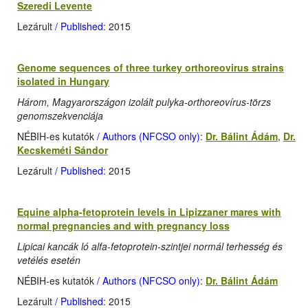
Szeredi Levente
Lezárult
/ Published
: 2015
Genome sequences of three turkey orthoreovirus strains
isolated in Hungary
Három, Magyarországon izolált pulyka-orthoreovírus-törzs
genomszekvenciája
NÉBIH-es kutatók
/ Authors (NFCSO only)
:
Dr. Bálint Ádám
,
Dr.
Kecskeméti Sándor
Lezárult
/ Published
: 2015
Equine alpha-fetoprotein levels in Lipizzaner mares with
normal pregnancies and with pregnancy loss
Lipicai kancák ló alfa-fetoprotein-szintjei normál terhesség és
vetélés esetén
NÉBIH-es kutatók
/ Authors (NFCSO only)
:
Dr. Bálint Ádám
Lezárult
/ Published
: 2015