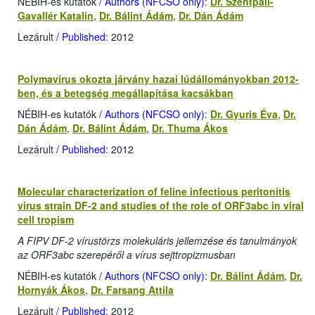
NÉBIH-es kutatók
/ Authors (NFCSO only)
:
Dr. Szentpáli-
Gavallér Katalin
,
Dr. Bálint Ádám
,
Dr. Dán Ádám
Lezárult
/ Published
: 2012
Polymavírus okozta járvány hazai lúdállományokban 2012-
ben, és a betegség megállapítása kacsákban
NÉBIH-es kutatók
/ Authors (NFCSO only)
:
Dr. Gyuris Éva
,
Dr.
Dán Ádám
,
Dr. Bálint Ádám
,
Dr. Thuma Ákos
Lezárult
/ Published
: 2012
Molecular characterization of feline infectious peritonitis
virus strain DF-2 and studies of the role of ORF3abc in viral
cell tropism
A FIPV DF-2 vírustörzs molekuláris jellemzése és tanulmányok
az ORF3abc szerepéről a vírus sejttropizmusban
NÉBIH-es kutatók
/ Authors (NFCSO only)
:
Dr. Bálint Ádám
,
Dr.
Hornyák Ákos
,
Dr. Farsang Attila
Lezárult
/ Published
: 2012