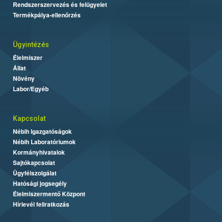
Rendszerszervezés és felügyelet
Termékpálya-ellenőrzés
Ügyintézés
Élelmiszer
Állat
Növény
Labor/Egyéb
Kapcsolat
Nébih Igazgatóságok
Nébih Laboratóriumok
Kormányhivatalok
Sajtókapcsolat
Ügyfélszolgálat
Hatósági jogsegély
Élelmiszermentő Központ
Hírlevél feliratkozás