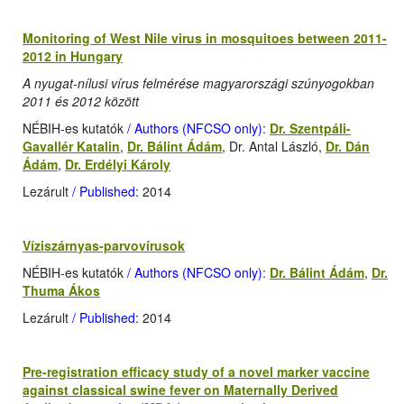
Monitoring of West Nile virus in mosquitoes between 2011-
2012 in Hungary
A nyugat-nílusi vírus felmérése magyarországi szúnyogokban
2011 és 2012 között
NÉBIH-es kutatók
/ Authors (NFCSO only)
:
Dr. Szentpáli-
Gavallér Katalin
,
Dr. Bálint Ádám
, Dr. Antal László,
Dr. Dán
Ádám
,
Dr. Erdélyi Károly
Lezárult
/ Published
: 2014
Víziszárnyas-parvovírusok
NÉBIH-es kutatók
/ Authors (NFCSO only)
:
Dr. Bálint Ádám
,
Dr.
Thuma Ákos
Lezárult
/ Published
: 2014
Pre-registration efficacy study of a novel marker vaccine
against classical swine fever on Maternally Derived