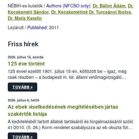
NÉBIH-es kutatók
/ Authors (NFCSO only)
:
Dr. Bálint Ádám
,
Dr.
Kecskeméti Sándor
,
Dr. Kecskemétiné Dr. Turcsányi Ibolya
,
Dr. Matiz Katalin
Lezárult
/ Published
: 2011
Friss hírek
2026. július 15, szerda
125 éve történt
125 évvel ezelőtt 1901. július 15-én, költözött be – igaz, még
csak részben – a budapesti m. kir. állami vetőmagvizsgáló
állomás a Kis Rókus utca 15. szám alatti, Czigler Győző által
TOVÁBB >
tervezett új épületébe.
2026. július 6, hétfő
Az ebek viselkedésének megítélésében jártas
szakértők listája
A kedvtelésből tartott állatok tartásáról és forgalmazásáról szóló
41/2010. (II. 26.) Korm.rendelet szabályozza az eb okozta fizikai
sérülés, illetve ennek veszélye keletkezésekor felmerülő
TOVÁBB >
hatósági feladatokat, valamint a veszélyes eb tartását és annak