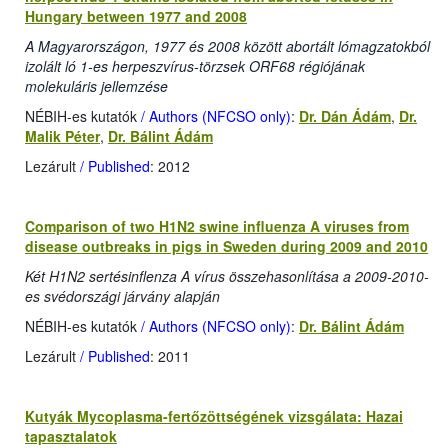
Hungary between 1977 and 2008
A Magyarországon, 1977 és 2008 között abortált lómagzatokból
izolált ló 1-es herpeszvírus-törzsek ORF68 régiójának
molekuláris jellemzése
NÉBIH-es kutatók
/ Authors (NFCSO only)
:
Dr. Dán Ádám
,
Dr.
Malik Péter
,
Dr. Bálint Ádám
Lezárult
/ Published
: 2012
Comparison of two H1N2 swine influenza A viruses from
disease outbreaks in pigs in Sweden during 2009 and 2010
Két H1N2 sertésinflenza A vírus összehasonlítása a 2009-2010-
es svédországi járvány alapján
NÉBIH-es kutatók
/ Authors (NFCSO only)
:
Dr. Bálint Ádám
Lezárult
/ Published
: 2011
Kutyák Mycoplasma-fertőzöttségének vizsgálata: Hazai
tapasztalatok