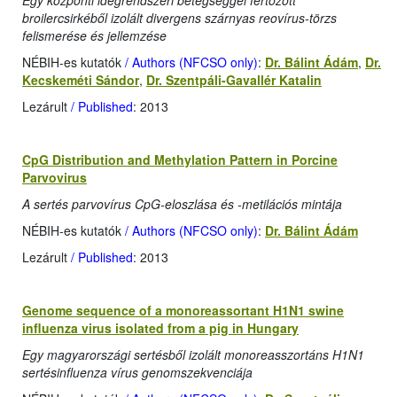
Egy központi idegrendszeri betegséggel fertőzött
broilercsirkéből izolált divergens szárnyas reovírus-törzs
felismerése és jellemzése
NÉBIH-es kutatók
/ Authors (NFCSO only)
:
Dr. Bálint Ádám
,
Dr.
Kecskeméti Sándor
,
Dr. Szentpáli-Gavallér Katalin
Lezárult
/ Published
: 2013
CpG Distribution and Methylation Pattern in Porcine
Parvovirus
A sertés parvovírus CpG-eloszlása és -metilációs mintája
NÉBIH-es kutatók
/ Authors (NFCSO only)
:
Dr. Bálint Ádám
Lezárult
/ Published
: 2013
Genome sequence of a monoreassortant H1N1 swine
influenza virus isolated from a pig in Hungary
Egy magyarországi sertésből izolált monoreasszortáns H1N1
sertésinfluenza vírus genomszekvenciája