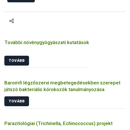
engedélyezését. Ezen eljárások során szükség esetén be kell
vonni az ebek viselkedésének megítélésében jártas szakértőt.
További növénygyógyászati kutatások
TOVÁBB
Baromfi légzőszervi megbetegedésekben szerepet
játszó bakteriális kórokozók tanulmányozása
TOVÁBB
Parazitológiai (Trichinella, Echinococcus) projekt