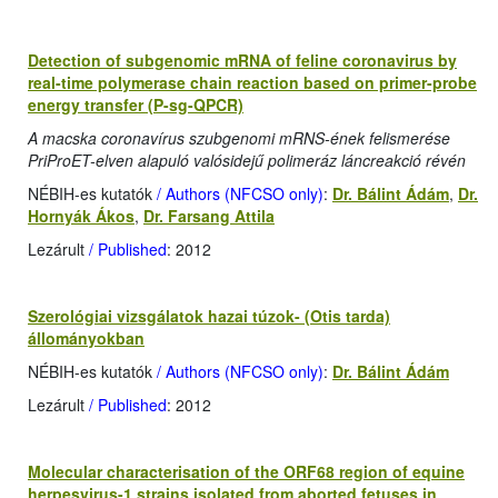
Detection of subgenomic mRNA of feline coronavirus by
real-time polymerase chain reaction based on primer-probe
energy transfer (P-sg-QPCR)
A macska coronavírus szubgenomi mRNS-ének felismerése
PriProET-elven alapuló valósidejű polimeráz láncreakció révén
NÉBIH-es kutatók
/ Authors (NFCSO only)
:
Dr. Bálint Ádám
,
Dr.
Hornyák Ákos
,
Dr. Farsang Attila
Lezárult
/ Published
: 2012
Szerológiai vizsgálatok hazai túzok- (Otis tarda)
állományokban
NÉBIH-es kutatók
/ Authors (NFCSO only)
:
Dr. Bálint Ádám
Lezárult
/ Published
: 2012
Molecular characterisation of the ORF68 region of equine
herpesvirus-1 strains isolated from aborted fetuses in