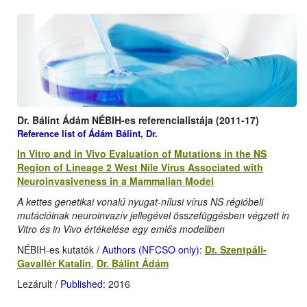
Dr. Bálint Ádám NÉBIH-es referencialistája (2011-17)
Reference list of Ádám Bálint, Dr.
In Vitro and in Vivo Evaluation of Mutations in the NS
Region of Lineage 2 West Nile Virus Associated with
Neuroinvasiveness in a Mammalian Model
A kettes genetikai vonalú nyugat-nílusi vírus NS régióbeli
mutációinak neuroinvazív jellegével összefüggésben végzett in
Vitro és in Vivo értékelése egy emlős modellben
NÉBIH-es kutatók
/ Authors (NFCSO only)
:
Dr. Szentpáli-
Gavallér Katalin
,
Dr. Bálint Ádám
Lezárult
/ Published
: 2016