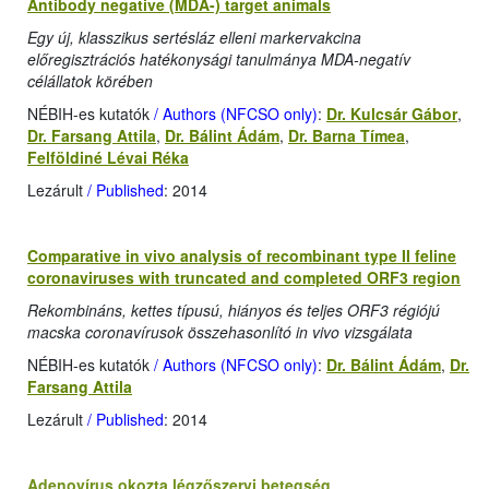
Antibody negative (MDA-) target animals
Egy új, klasszikus sertésláz elleni markervakcina
előregisztrációs hatékonysági tanulmánya MDA-negatív
célállatok körében
NÉBIH-es kutatók
/ Authors (NFCSO only)
:
Dr. Kulcsár Gábor
,
Dr. Farsang Attila
,
Dr. Bálint Ádám
,
Dr. Barna Tímea
,
Felföldiné Lévai Réka
Lezárult
/ Published
: 2014
Comparative in vivo analysis of recombinant type II feline
coronaviruses with truncated and completed ORF3 region
Rekombináns, kettes típusú, hiányos és teljes ORF3 régiójú
macska coronavírusok összehasonlító in vivo vizsgálata
NÉBIH-es kutatók
/ Authors (NFCSO only)
:
Dr. Bálint Ádám
,
Dr.
Farsang Attila
Lezárult
/ Published
: 2014
Adenovírus okozta légzőszervi betegség