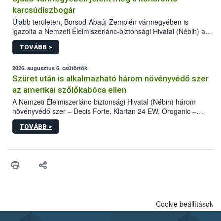
karcsúdíszbogár
Újabb területen, Borsod-Abaúj-Zemplén vármegyében is
igazolta a Nemzeti Élelmiszerlánc-biztonsági Hivatal (Nébih) a
kőrisrontó karcsúdíszbogár (Agrilus planipennis) jelenlétét. A
TOVÁBB >
kártevőt nem csak színcsapdában találták meg, de már fertőzött
fában is azonosították. A növényvédelmi szakemberek folytatják
az intenzív felderítést, emellett az intézkedéseket a szlovák
2026. augusztus 6, csütörtök
hatósággal is összehangolják a terjedés megállítása érdekében.
Szüret után is alkalmazható három növényvédő szer
az amerikai szőlőkabóca ellen
A Nemzeti Élelmiszerlánc-biztonsági Hivatal (Nébih) három
növényvédő szer – Decis Forte, Klartan 24 EW, Oroganic –
engedélyokiratát módosította, így azok a szüretet követően,
TOVÁBB >
egészen a vesszőérettség (BBCH 91) stádiumáig
felhasználhatóak a szőlőben. A kiterjesztések célja, hogy a korai
érésű szőlőkben is legyen lehetőség a károsító elleni további
védekezésre. Az Oroganic készítmény kis kiszerelésben kiskerti
felhasználók számára is elérhető és ökológiai termesztésben is
engedélyezett.
Cookie beállítások