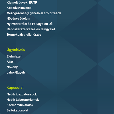
Kiemelt ügyek, EUTR
Kockázatkezelés
Mezőgazdasági genetikai erőforrások
Növényvédelem
Nyilvántartási és Felügyeleti Díj
Rendszerszervezés és felügyelet
Termékpálya-ellenőrzés
Ügyintézés
Élelmiszer
Állat
Növény
Labor/Egyéb
Kapcsolat
Nébih Igazgatóságok
Nébih Laboratóriumok
Kormányhivatalok
Sajtókapcsolat