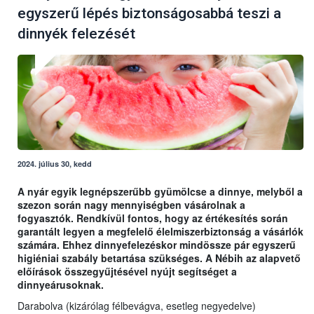
egyszerű lépés biztonságosabbá teszi a
dinnyék felezését
2024. július 30, kedd
A nyár egyik legnépszerűbb gyümölcse a dinnye, melyből a
szezon során nagy mennyiségben vásárolnak a
fogyasztók. Rendkívül fontos, hogy az értékesítés során
garantált legyen a megfelelő élelmiszerbiztonság a vásárlók
számára. Ehhez dinnyefelezéskor mindössze pár egyszerű
higiéniai szabály betartása szükséges. A Nébih az alapvető
előírások összegyűjtésével nyújt segítséget a
dinnyeárusoknak.
Darabolva (kizárólag félbevágva, esetleg negyedelve)