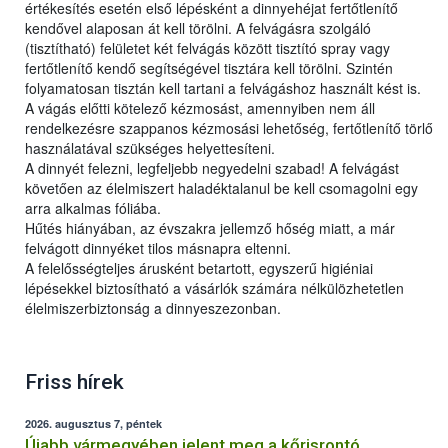
értékesítés esetén első lépésként a dinnyehéjat fertőtlenítő
kendővel alaposan át kell törölni. A felvágásra szolgáló
(tisztítható) felületet két felvágás között tisztító spray vagy
fertőtlenítő kendő segítségével tisztára kell törölni. Szintén
folyamatosan tisztán kell tartani a felvágáshoz használt kést is.
A vágás előtti kötelező kézmosást, amennyiben nem áll
rendelkezésre szappanos kézmosási lehetőség, fertőtlenítő törlő
használatával szükséges helyettesíteni.
A dinnyét felezni, legfeljebb negyedelni szabad! A felvágást
követően az élelmiszert haladéktalanul be kell csomagolni egy
arra alkalmas fóliába.
Hűtés hiányában, az évszakra jellemző hőség miatt, a már
felvágott dinnyéket tilos másnapra eltenni.
A felelősségteljes árusként betartott, egyszerű higiéniai
lépésekkel biztosítható a vásárlók számára nélkülözhetetlen
élelmiszerbiztonság a dinnyeszezonban.
Friss hírek
2026. augusztus 7, péntek
Újabb vármegyében jelent meg a kőrisrontó