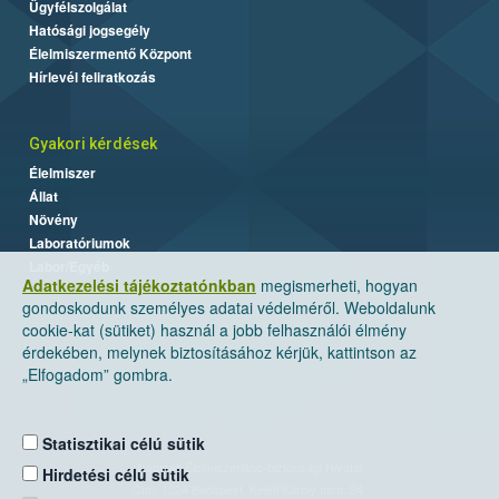
Ügyfélszolgálat
Hatósági jogsegély
Élelmiszermentő Központ
Hírlevél feliratkozás
Gyakori kérdések
Élelmiszer
Állat
Növény
Laboratóriumok
Labor/Egyéb
Adatkezelési tájékoztatónkban
megismerheti, hogyan
gondoskodunk személyes adatai védelméről. Weboldalunk
cookie-kat (sütiket) használ a jobb felhasználói élmény
érdekében, melynek biztosításához kérjük, kattintson az
„Elfogadom” gombra.
Statisztikai célú sütik
Nemzeti Élelmiszerlánc-biztonsági Hivatal
Hirdetési célú sütik
Cím: 1024 Budapest, Keleti Károly utca. 24.