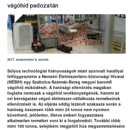
vágóhíd padozatán
2017. szeptember 6, szerda
Súlyos technológiai hiányosságok miatt azonnali hatállyal
felfüggesztette a Nemzeti Élelmiszerlánc-biztonsági Hivatal
(NÉBIH) egy Szabolcs-Szatmár-Bereg megyei baromfi
vágóhíd működését. A hatósági ellenőrzés magában
foglalta nemcsak a vágóhíd tevékenységének, hanem az
ott bérvágatást végző élelmiszer-vállalkozás termékeinek
ellenőrzését is. Az eljárás eddig lezárult szakasza során a
hatóság összesen több mint 24 tonna nem nyomon
követhető, jelöletlen, illetve emberi fogyasztásra
alkalmatlan terméket vont ki a forgalomból. További több
mint 100 tonna, selejtként megjelölt hús megsemmisítésére