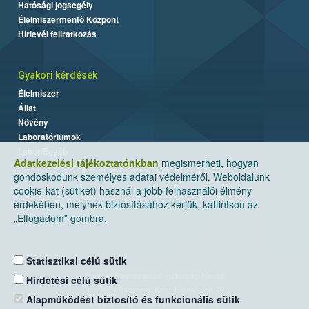
Hatósági jogsegély
Élelmiszermentő Központ
Hírlevél feliratkozás
Gyakori kérdések
Élelmiszer
Állat
Növény
Laboratóriumok
Labor/Egyéb
Adatkezelési tájékoztatónkban
megismerheti, hogyan
gondoskodunk személyes adatai védelméről. Weboldalunk
cookie-kat (sütiket) használ a jobb felhasználói élmény
érdekében, melynek biztosításához kérjük, kattintson az
„Elfogadom” gombra.
Statisztikai célú sütik
Nemzeti Élelmiszerlánc-biztonsági Hivatal
Hirdetési célú sütik
Cím: 1024 Budapest, Keleti Károly utca. 24.
Alapműködést biztosító és funkcionális sütik
Levelezési cím: 1525 Budapest. Pf. 30.