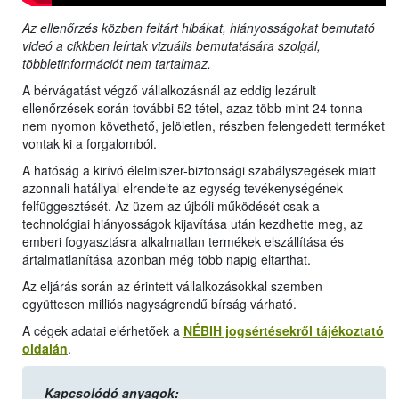
Az ellenőrzés közben feltárt hibákat, hiányosságokat bemutató
videó a cikkben leírtak vizuális bemutatására szolgál,
többletinformációt nem tartalmaz.
A bérvágatást végző vállalkozásnál az eddig lezárult
ellenőrzések során további 52 tétel, azaz több mint 24 tonna
nem nyomon követhető, jelöletlen, részben felengedett terméket
vontak ki a forgalomból.
A hatóság a kirívó élelmiszer-biztonsági szabályszegések miatt
azonnali hatállyal elrendelte az egység tevékenységének
felfüggesztését. Az üzem az újbóli működését csak a
technológiai hiányosságok kijavítása után kezdhette meg, az
emberi fogyasztásra alkalmatlan termékek elszállítása és
ártalmatlanítása azonban még több napig eltarthat.
Az eljárás során az érintett vállalkozásokkal szemben
együttesen milliós nagyságrendű bírság várható.
A cégek adatai elérhetőek a
NÉBIH jogsértésekről tájékoztató
oldalán
.
Kapcsolódó anyagok: