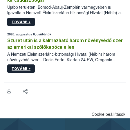
karcsúdíszbogár
Újabb területen, Borsod-Abaúj-Zemplén vármegyében is
igazolta a Nemzeti Élelmiszerlánc-biztonsági Hivatal (Nébih) a
kőrisrontó karcsúdíszbogár (Agrilus planipennis) jelenlétét. A
TOVÁBB >
kártevőt nem csak színcsapdában találták meg, de már fertőzött
fában is azonosították. A növényvédelmi szakemberek folytatják
az intenzív felderítést, emellett az intézkedéseket a szlovák
2026. augusztus 6, csütörtök
hatósággal is összehangolják a terjedés megállítása érdekében.
Szüret után is alkalmazható három növényvédő szer
az amerikai szőlőkabóca ellen
A Nemzeti Élelmiszerlánc-biztonsági Hivatal (Nébih) három
növényvédő szer – Decis Forte, Klartan 24 EW, Oroganic –
engedélyokiratát módosította, így azok a szüretet követően,
TOVÁBB >
egészen a vesszőérettség (BBCH 91) stádiumáig
felhasználhatóak a szőlőben. A kiterjesztések célja, hogy a korai
érésű szőlőkben is legyen lehetőség a károsító elleni további
védekezésre. Az Oroganic készítmény kis kiszerelésben kiskerti
felhasználók számára is elérhető és ökológiai termesztésben is
engedélyezett.
Cookie beállítások