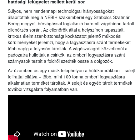
hatósági felügyelet mellett kerül sor.
Súlyos, nem mindennapi technológiai hiányosságokat
állapítottak meg a NÉBIH szakemberei egy Szabolcs-Szatmár-
Bereg megyei, bérvágással foglalkozó baromfi vágóhídon tartott
ellenőrzés során. Az ellenőrök által a helyszínen tapasztalt,
kritikus élelmiszer-biztonsági kockázatot jelentő működési
körülményeket jellemzi, hogy a fagyasztásra szánt termékeket
több napig a folyosón tárolták. A vágószalagról közvetlenül a
padozatra hullottak a csirkék, az emberi fogyasztásra szánt
szárnyasok testét a földről szedték össze a dolgozók.
Az üzemben és egy másik telephelyen a hűtőkamrákban – selejt
felirattal ellátva – több, mint 100 tonna emberi fogyasztásra
alkalmatlan terméket tároltak. A selejt és egyéb tárolt termékek
további vizsgálata folyamatban van.