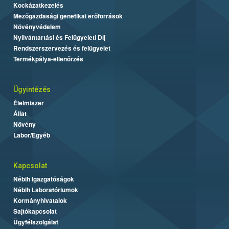
Kockázatkezelés
Mezőgazdasági genetikai erőforrások
Növényvédelem
Nyilvántartási és Felügyeleti Díj
Rendszerszervezés és felügyelet
Termékpálya-ellenőrzés
Ügyintézés
Élelmiszer
Állat
Növény
Labor/Egyéb
Kapcsolat
Nébih Igazgatóságok
Nébih Laboratóriumok
Kormányhivatalok
Sajtókapcsolat
Ügyfélszolgálat