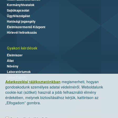
Kormányhivatalok
Sajtókapcsolat
Ügyfélszolgálat
Hatósági jogsegély
Élelmiszermentő Központ
Hírlevél feliratkozás
Gyakori kérdések
Élelmiszer
Állat
Növény
Laboratóriumok
Labor/Egyéb
Adatkezelési tájékoztatónkban
megismerheti, hogyan
gondoskodunk személyes adatai védelméről. Weboldalunk
cookie-kat (sütiket) használ a jobb felhasználói élmény
érdekében, melynek biztosításához kérjük, kattintson az
„Elfogadom” gombra.