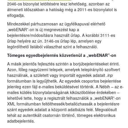
2046-os bizonylat letöltésére lesz lehetőség, azonban az
átmeneti időszakban a hatóság még a 2011-es bizonylatot is
elfogadja.
Mindezekkel párhuzamosan az ügyfélkapuval elérhető
„webENAR”-on is új megnevezést kap a
bejelentésre/módosításra használt űrlap. A korábbi 3111-es
űrlap helyére az ún. 3146-os űrlap lép, amelyen egy
legördíthető listából választhat színt a felhasználó.
Tömeges egyedbejelentés közvetlenül a „webENAR”-on
A másik jelentős fejlesztés szintén a borjúbejelentéseket érinti.
Azon, főleg nagyüzemi telepek, amelyek telepirányító szoftvert
használnak, a született vagy importált egyedek adatait
.inp
formátumban is legyűjthetik. Az egyedek csoportos bejelentése
jelenleg ezen fájl e-mailes beküldésével történik. A Nébih – az e-
mailes küldés bizonytalanságának kiküszöbölése érdekében –
lehetővé tette, hogy a regisztrált felhasználók a „webENAR”-on
XML formátumban feltölthessék/betallózhassák a bejelentésre
szánt egyedek adatait a központi adatbázis felé. Megvalósult
tehát az autentikált csatornán történő, tömeges elektronikus
adatbejelentés.