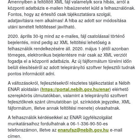
Amennyiben a feltöltött XML fájl valamelyik sora hibás, arról a
központi adatbázis e-mailen hibaüzenetet küld a felhasználónak.
Fontos, hogy az értesítő csak tájékoztatásra szolgál,
adatjavításra nem alkalmas! A hiba az adott sor módosítása
utáni ismételt feltöltéssel javítható.
2020. április 30-ig mind az e-mailes, fájl csatolással történő
bejelentés, mind pedig az XML feltöltési lehetőség a
felhasználók rendelkezésére áll. 2020. május 1-jétől azonban
tömeges, elektronikus bejelentésre már csak az XML verziót
fogadja el a központi adatbázis. Az új fájlformátum türelmi időn
belüli élesítéséről az adott telepirányító szoftver fejlesztői tudnak
pontos információt adni.
A változásokról, fejlesztésekről részletes tájékoztatást a Nébih
ENAR aloldalán (
https://portal.nebih.gov.hu/enar
) elérhető
szerepkörös útmutatókban, valamint a telepirányító szoftvert
fejlesztőknek szánt útmutatóban (pl. színkódok jegyzéke, XML
fájformátum, illetve annak feltöltési menete) olvashatnak.
A felhasználók kérdéseikkel az ENAR ügyfélszolgálat
munkatársaihoz fordulhatnak a 06-1-336-90-50-es
telefonszámon, illetve az
enarufsz@nebih.gov.hu
e-mail
címen.