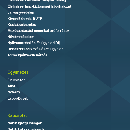
Élelmiszerlánc-biztonsági laborhálózat
Járványvédelem
Kiemelt ügyek, EUTR
Kockázatkezelés
Mezőgazdasági genetikai erőforrások
Növényvédelem
Nyilvántartási és Felügyeleti Díj
Rendszerszervezés és felügyelet
Termékpálya-ellenőrzés
Ügyintézés
Élelmiszer
Állat
Növény
Labor/Egyéb
Kapcsolat
Nébih Igazgatóságok
Nébih Laboratóriumok