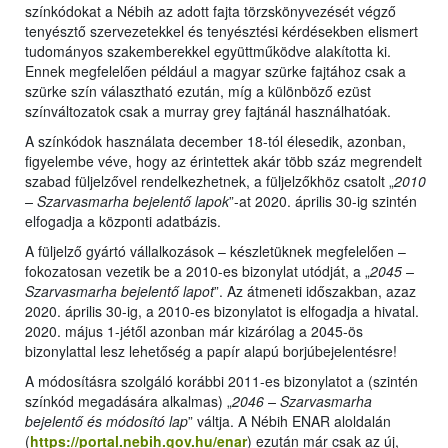
színkódokat a Nébih az adott fajta törzskönyvezését végző
tenyésztő szervezetekkel és tenyésztési kérdésekben elismert
tudományos szakemberekkel együttműködve alakította ki.
Ennek megfelelően például a magyar szürke fajtához csak a
szürke szín választható ezután, míg a különböző ezüst
színváltozatok csak a murray grey fajtánál használhatóak.
A színkódok használata december 18-tól élesedik, azonban,
figyelembe véve, hogy az érintettek akár több száz megrendelt
szabad füljelzővel rendelkezhetnek, a füljelzőkhöz csatolt „
2010
– Szarvasmarha bejelentő lapok
”-at 2020. április 30-ig szintén
elfogadja a központi adatbázis.
A füljelző gyártó vállalkozások – készletüknek megfelelően –
fokozatosan vezetik be a 2010-es bizonylat utódját, a „
2045 –
Szarvasmarha bejelentő lapot
”. Az átmeneti időszakban, azaz
2020. április 30-ig, a 2010-es bizonylatot is elfogadja a hivatal.
2020. május 1-jétől azonban már kizárólag a 2045-ös
bizonylattal lesz lehetőség a papír alapú borjúbejelentésre!
A módosításra szolgáló korábbi 2011-es bizonylatot a (szintén
színkód megadására alkalmas) „
2046 – Szarvasmarha
bejelentő és módosító lap
” váltja. A Nébih ENAR aloldalán
(
https://portal.nebih.gov.hu/enar
) ezután már csak az új,