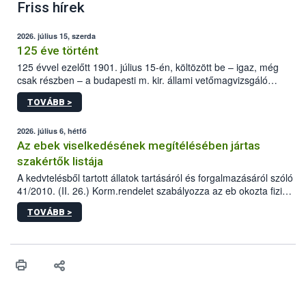
Friss hírek
2026. július 15, szerda
125 éve történt
125 évvel ezelőtt 1901. július 15-én, költözött be – igaz, még
csak részben – a budapesti m. kir. állami vetőmagvizsgáló
állomás a Kis Rókus utca 15. szám alatti, Czigler Győző által
TOVÁBB >
tervezett új épületébe.
2026. július 6, hétfő
Az ebek viselkedésének megítélésében jártas
szakértők listája
A kedvtelésből tartott állatok tartásáról és forgalmazásáról szóló
41/2010. (II. 26.) Korm.rendelet szabályozza az eb okozta fizikai
sérülés, illetve ennek veszélye keletkezésekor felmerülő
TOVÁBB >
hatósági feladatokat, valamint a veszélyes eb tartását és annak
engedélyezését. Ezen eljárások során szükség esetén be kell
vonni az ebek viselkedésének megítélésében jártas szakértőt.