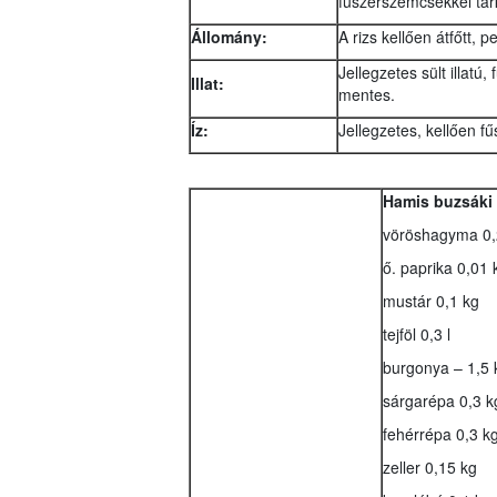
fűszerszemcsékkel tark
Állomány:
A rizs kellően átfőtt, pe
Jellegzetes sült illatú,
Illat:
mentes.
Íz:
Jellegzetes, kellően fű
Hamis buzsáki 
vöröshagyma 0,
ő. paprika 0,01 
mustár 0,1 kg
tejföl 0,3 l
burgonya – 1,5 
sárgarépa 0,3 k
fehérrépa 0,3 k
zeller 0,15 kg