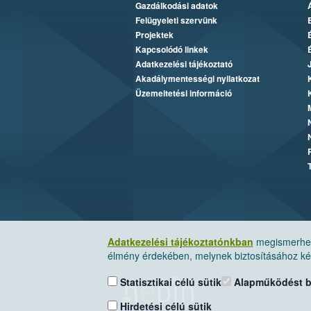
Gazdálkodási adatok
Felügyeleti szervünk
Projektek
Kapcsolódó linkek
Adatkezelési tájékoztató
Akadálymentességi nyilatkozat
Üzemeltetési információ
Adatkezelési tájékoztatónkban
megismerheti
élmény érdekében, melynek biztosításához kér
Statisztikai célú sütik
Alapműködést biz
Hirdetési célú sütik