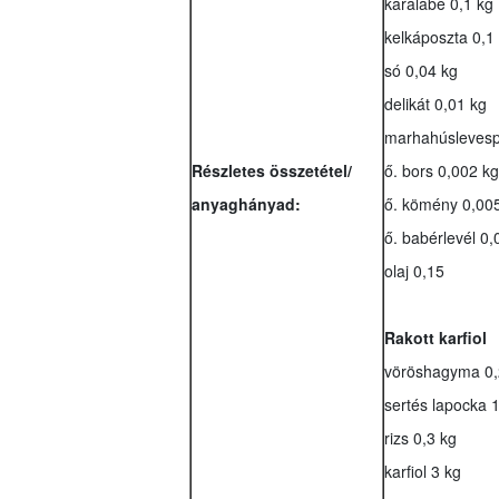
karalábé 0,1 kg
kelkáposzta 0,1
só 0,04 kg
delikát 0,01 kg
marhahúslevesp
Részletes összetétel/
ő. bors 0,002 kg
anyaghányad:
ő. kömény 0,00
ő. babérlevél 0,
olaj 0,15
Rakott karfiol
vöröshagyma 0,
sertés lapocka 
rizs 0,3 kg
karfiol 3 kg