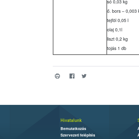
só 0,03 kg
ő. bors – 0,003 
tejföl 0,05 l
olaj 0,1l
liszt 0,2 kg
tojás 1 db
Hivatalunk
Bemutatkozás
Szervezeti felépítés