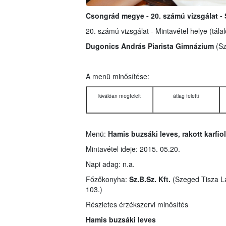
Csongrád megye - 20. számú vizsgálat -
20. számú vizsgálat - Mintavétel helye (tála
Dugonics András Piarista Gimnázium
(Sz
A menü minősítése:
kiválóan megfelelt
átlag feletti
Menü:
Hamis buzsáki leves, rakott karfiol
Mintavétel ideje: 2015. 05.20.
Napi adag: n.a.
Főzőkonyha:
Sz.B.Sz. Kft.
(Szeged Tisza La
103.)
Részletes érzékszervi minősítés
Hamis buzsáki leves