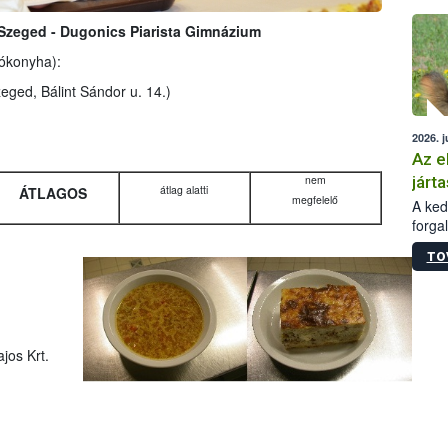
épüle
 Szeged - Dugonics Piarista Gimnázium
lókonyha):
eged, Bálint Sándor u. 14.)
2026. j
Az e
járta
nem
átlag alatti
ÁTLAGOS
megfelelő
A kedv
forga
Korm.
TO
sérül
felme
veszé
Ezen 
vonni
jos Krt.
jártas