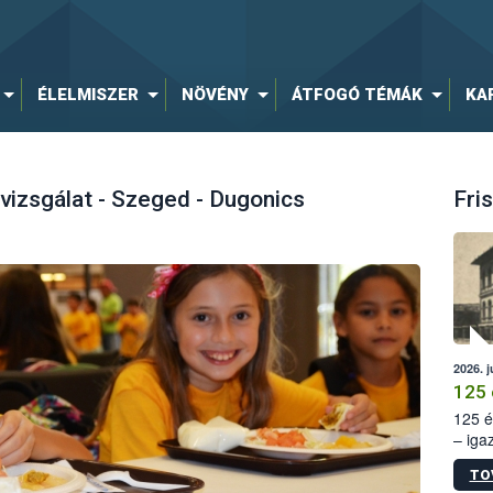
ÉLELMISZER
NÖVÉNY
ÁTFOGÓ TÉMÁK
KA
izsgálat - Szeged - Dugonics
Fris
2026. j
125 
125 é
– iga
állam
TO
15. sz