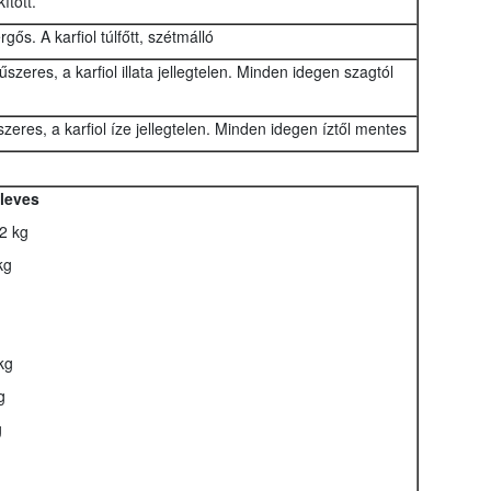
ított.
rgős. A karfiol túlfőtt, szétmálló
 fűszeres, a karfiol illata jellegtelen. Minden idegen szagtól
szeres, a karfiol íze jellegtelen. Minden idegen íztől mentes
leves
2 kg
kg
kg
g
g