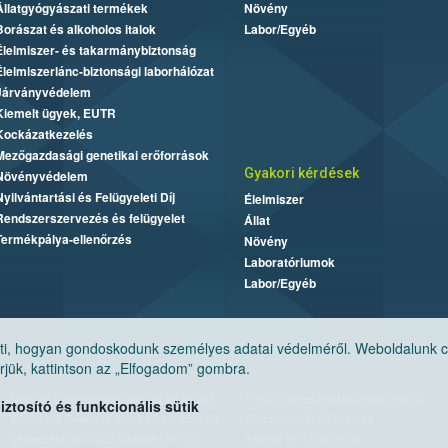
Állatgyógyászati termékek
Növény
Borászat és alkoholos italok
Labor/Egyéb
Élelmiszer- és takarmánybiztonság
Élelmiszerlánc-biztonsági laborhálózat
Járványvédelem
Kiemelt ügyek, EUTR
Kockázatkezelés
Mezőgazdasági genetikai erőforrások
Gyakori kérdések
Növényvédelem
Nyilvántartási és Felügyeleti Díj
Élelmiszer
Rendszerszervezés és felügyelet
Állat
Termékpálya-ellenőrzés
Növény
Laboratóriumok
Labor/Egyéb
, hogyan gondoskodunk személyes adatai védelméről. Weboldalunk cook
jük, kattintson az „Elfogadom” gombra.
Nemzeti Élelmiszerlánc-biztonsági Hivatal
E-mail:
ugyfelszolgalat@nebih.gov.hu
tosító és funkcionális sütik
Cím: 1024 Budapest, Keleti Károly utca. 24.
Zöld szám: 06-80/263-244
Levelezési cím: 1525 Budapest. Pf. 30.
Telefon: 06-1/ 336-9000