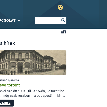
PCSOLAT
s hírek
úlius 15, szerda
éve történt
vvel ezelőtt 1901. július 15-én, költözött be
z, még csak részben – a budapesti m. kir.
i vetőmagvizsgáló állomás a Kis Rókus utca
VÁBB >
ám alatti, Czigler Győző által tervezett új