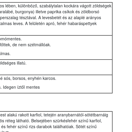
s lében, különböző, szabálytalan kockára vágott zöldségek
ralábé, burgonya) illetve paprika csíkok és zöldborsó
eperszalag tésztával. A levesbetét és az alaplé arányos
almas leves. A felületén apró, fehér habaráspettyek
csomómentes.
tfőttek, de nem szétmállóak.
almas.
ldséges illatú.
sé sós, borsos, enyhén karcos.
. Idegen íztől mentes
est alakú rakott karfiol, tetején aranybarnától-sötétbarnáig
ölös réteg látható. Belsejében szürkésfehér színű karfiol,
 és fehér színű rizs darabok találhatóak. Sötét színű