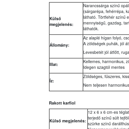
Narancssárga színű opálo
(sárgarépa, fehérrépa, ka
látható. Törtfehér színű 
Külső
mennyiségű, gazdag, tart
megjelenés:
láthatók.
Az alaplé hígan folyó, 
A zöldségek puhák, jól á
Állomány:
Levesbetét jól átfőtt, rug
Kellemes, harmonikus, zö
Illat:
Idegen szagtól mentes
Zöldséges, fűszeres, kis
Íz:
Nem teljesen harmonikus
Rakott karfiol
12 x 6 x 6 cm-es téglat
terjedő színű sült tejf
Külső megjelenés:
szürke színű darálthús