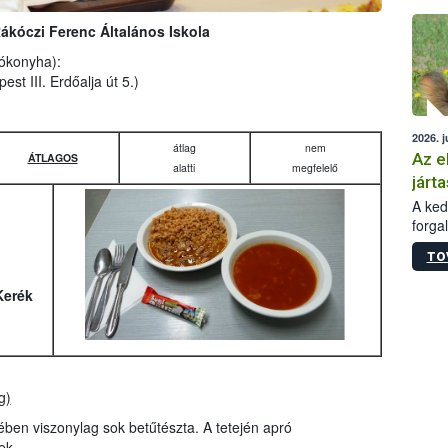
épüle
. Rákóczi Ferenc Általános Iskola
lókonyha):
est III. Erdőalja út 5.)
2026. j
átlag
nem
Az e
ÁTLAGOS
alatti
megfelelő
járta
A kedv
forga
Korm.
TO
sérül
felme
Kerék
veszé
Ezen 
vonni
jártas
g)
 lében viszonylag sok betűtészta. A tetején apró
ek.