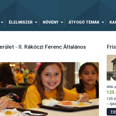
ÉLELMISZER
NÖVÉNY
ÁTFOGÓ TÉMÁK
KA
kerület - II. Rákóczi Ferenc Általános
Fris
2026. j
125 
125 é
– iga
állam
TO
15. sz