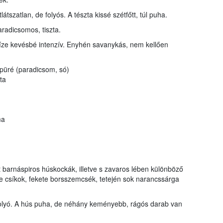
tlátszatlan, de folyós. A tészta kissé szétfőtt, túl puha.
radicsomos, tiszta.
íze kevésbé intenzív. Enyhén savanykás, nem kellően
püré (paradicsom, só)
ta
ma
t barnáspiros húskockák, illetve s zavaros lében különböző
ve csíkok, fekete borsszemcsék, tetején sok narancssárga
folyó. A hús puha, de néhány keményebb, rágós darab van