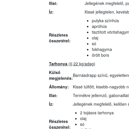
Illat:
Jellegének megfelelő, p
Íz:
Kissé jellegtelen, kevés
pulyka színhús
apróhús
tisztított vöröshagy
Részletes
olaj
összetétel:
só
fokhagyma
őrölt bors
Tarhonya
(0,22 kg/adag)
Külső
Barnásdrapp színű, egyeletlenül
megjelenés:
Állomány:
Kissé túlfőtt, kisebb-nagyob
Illat:
Termékre jellemző, gabonaillat
Íz:
Jellegének megfelelő, kellően s
2 tojásos tarhonya
olaj
Részletes
só
összetétel: