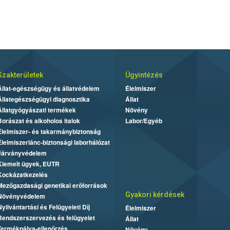
Szakterületek
Ügyintézés
Állat-egészségügy és állatvédelem
Élelmiszer
Állategészségügyi diagnosztika
Állat
Állatgyógyászati termékek
Növény
Borászat és alkoholos italok
Labor/Egyéb
Élelmiszer- és takarmánybiztonság
Élelmiszerlánc-biztonsági laborhálózat
Járványvédelem
Kiemelt ügyek, EUTR
Kockázatkezelés
Mezőgazdasági genetikai erőforrások
Gyakori kérdések
Növényvédelem
Nyilvántartási és Felügyeleti Díj
Élelmiszer
Rendszerszervezés és felügyelet
Állat
Termékpálya-ellenőrzés
Növény