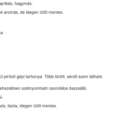
aprikás, hagymás.
bé aromás, de idegen íztől mentes.
ma
 pirított gépi tarhonya. Több törött, sérült szem látható.
b nehezebben szétnyomható csomókba összeálló.
ú.
ós, tiszta, idegen íztől mentes.