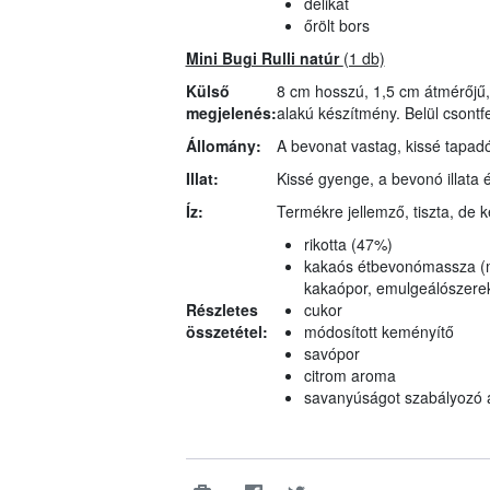
delikát
őrölt bors
Mini Bugi Rulli natúr
(1 db)
Külső
8 cm hosszú, 1,5 cm átmérőjű, 
megjelenés:
alakú készítmény. Belül csont
Állomány:
A bevonat vastag, kissé tapadó
Illat:
Kissé gyenge, a bevonó illata é
Íz:
Termékre jellemző, tiszta, de
rikotta (47%)
kakaós étbevonómassza (mi
kakaópor, emulgeálószerek (s
Részletes
cukor
összetétel:
módosított keményítő
savópor
citrom aroma
savanyúságot szabályozó an