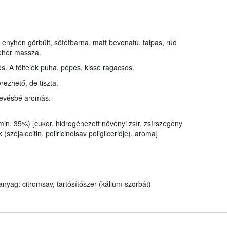
enyhén görbült, sötétbarna, matt bevonatú, talpas, rúd
fehér massza.
s. A töltelék puha, pépes, kissé ragacsos.
rezhető, de tiszta.
 kevésbé aromás.
n. 35%) [cukor, hidrogénezett növényi zsír, zsírszegény
zójalecitin, poliricinolsav poligliceridje), aroma]
yag: citromsav, tartósítószer (kálium-szorbát)