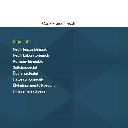
Cookie beállítások
Kapcsolat
Nébih Igazgatóságok
Nébih Laboratóriumok
Kormányhivatalok
Sajtókapcsolat
Ügyfélszolgálat
Hatósági jogsegély
Élelmiszermentő Központ
Hírlevél feliratkozás