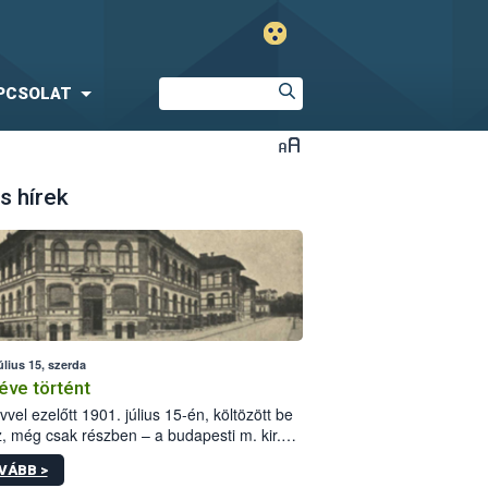
PCSOLAT
s hírek
úlius 15, szerda
éve történt
vvel ezelőtt 1901. július 15-én, költözött be
z, még csak részben – a budapesti m. kir.
i vetőmagvizsgáló állomás a Kis Rókus utca
VÁBB >
ám alatti, Czigler Győző által tervezett új