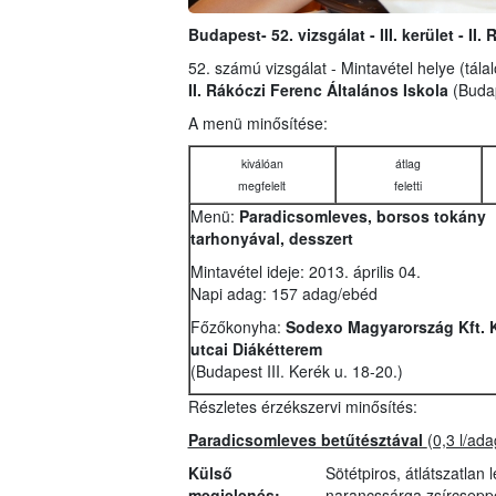
Budapest- 52. vizsgálat - III. kerület - II
52. számú vizsgálat - Mintavétel helye (tála
II. Rákóczi Ferenc Általános Iskola
(Budap
A menü minősítése:
kiválóan
átlag
megfelelt
feletti
Menü:
Paradicsomleves, borsos tokány
tarhonyával, desszert
Mintavétel ideje: 2013. április 04.
Napi adag: 157 adag/ebéd
Főzőkonyha:
Sodexo Magyarország Kft. 
utcai Diákétterem
(Budapest III. Kerék u. 18-20.)
Részletes érzékszervi minősítés:
Paradicsomleves betűtésztával
(0,3 l/ada
Külső
Sötétpiros, átlátszatlan
megjelenés:
narancssárga zsírcsepp