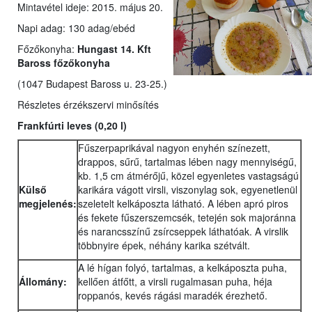
Mintavétel ideje: 2015. május 20.
Napi adag: 130 adag/ebéd
Főzőkonyha:
Hungast 14. Kft
Baross főzőkonyha
(1047 Budapest Baross u. 23-25.)
Részletes érzékszervi minősítés
Frankfúrti leves (0,20 l)
Fűszerpaprikával nagyon enyhén színezett,
drappos, sűrű, tartalmas lében nagy mennyiségű,
kb. 1,5 cm átmérőjű, közel egyenletes vastagságú
Külső
karikára vágott virsli, viszonylag sok, egyenetlenül
megjelenés:
szeletelt kelkáposzta látható. A lében apró piros
és fekete fűszerszemcsék, tetején sok majoránna
és narancsszínű zsírcseppek láthatóak. A virslik
többnyire épek, néhány karika szétvált.
A lé hígan folyó, tartalmas, a kelkáposzta puha,
Állomány:
kellően átfőtt, a virsli rugalmasan puha, héja
roppanós, kevés rágási maradék érezhető.