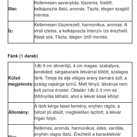
Kellemesen savanykás, fűszeres, füstölt,
Illat:
kelkáposzta illatú, aromás. Tiszta, idegen szagtól
mentes.
Kellemesen fűszerezett, harmonikus, aromás. A
Íz:
virsli ízletes, a kelkáposzta intenzív íze érezhető.
Kissé sós. Tiszta, idegen íztől mentes.
Fánk
(1 darab)
1db 9 cm átmérőjű, 4 cm magas, szabályos,
kerekded, sárgabarack lekvárral töltött, szalagos
Külső
fánk. Teteje és alja világos arany barnára sült, a
megjelenés:
szalag vajsárga színű. Matt fényű, látványa nem
kelt zsíros érzetet. Oldalán 1db 2-3 mm-es
töltőnyílás látható, ahol a lekvár kissé kifolyt.
A fánk kérge kissé kemény, enyhén rágós, a
Állomány:
bélzet jól átsült, megfelelően lazított, a lekvár
hígan folyó.
Kellemes, aromás, harmonikus, édes, vaníliás,
enyhén olajos illatú. Érezhető a baracklekvár