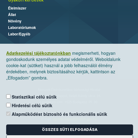
Élelmiszer
Állat
Növény
Laboratóriumok
Labor/Egyéb
Adatkezelési tájékoztatónkban
megismerheti, hogyan
gondoskodunk személyes adatai védelméről. Weboldalunk
cookie-kat (sütiket) használ a jobb felhasználói élmény
érdekében, melynek biztosításához kérjük, kattintson az
„Elfogadom” gombra.
Nemzeti Élelmiszerlánc-biztonsági Hivatal
Cím: 1024 Budapest, Keleti Károly utca. 24.
Statisztikai célú sütik
Levelezési cím: 1525 Budapest. Pf. 30.
Hirdetési célú sütik
Alapműködést biztosító és funkcionális sütik
E-mail:
ugyfelszolgalat@nebih.gov.hu
Zöld szám: 06-80/263-244
ÖSSZES SÜTI ELFOGADÁSA
Telefon: 06-1/ 336-9000
Fax: 06-1/336-9479