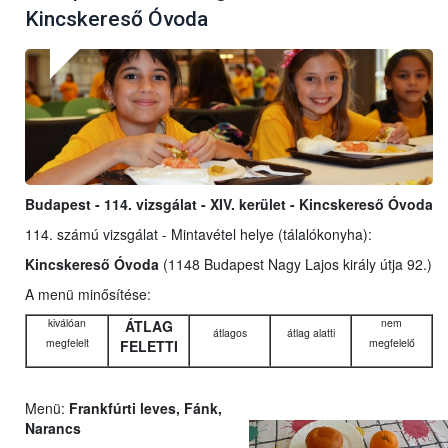
Kincskereső Óvoda
Budapest - 114. vizsgálat - XIV. kerület - Kincskereső Óvoda
114. számú vizsgálat - Mintavétel helye (tálalókonyha):
Kincskereső Óvoda
(1148 Budapest Nagy Lajos király útja 92.)
A menü minősítése:
kiválóan
nem
ÁTLAG
átlagos
átlag alatti
megfelelt
megfelelő
FELETTI
Menü:
Frankfúrti leves, Fánk,
Narancs