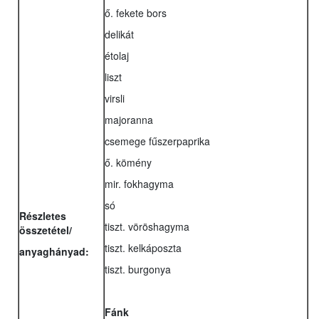
ő. fekete bors
delikát
étolaj
liszt
virsli
majoranna
csemege fűszerpaprika
ő. kömény
mir. fokhagyma
só
Részletes
tiszt. vöröshagyma
összetétel/
tiszt. kelkáposzta
anyaghányad:
tiszt. burgonya
Fánk