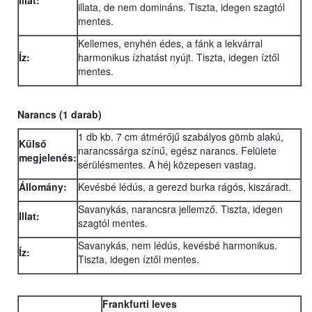
Illat:
illata, de nem domináns. Tiszta, idegen szagtól
mentes.
Kellemes, enyhén édes, a fánk a lekvárral
Íz:
harmonikus ízhatást nyújt. Tiszta, idegen íztől
mentes.
Narancs
(1 darab)
1 db kb. 7 cm átmérőjű szabályos gömb alakú,
Külső
narancssárga színű, egész narancs. Felülete
megjelenés:
sérülésmentes. A héj közepesen vastag.
Állomány:
Kevésbé lédús, a gerezd burka rágós, kiszáradt.
Savanykás, narancsra jellemző. Tiszta, idegen
Illat:
szagtól mentes.
Savanykás, nem lédús, kevésbé harmonikus.
Íz:
Tiszta, idegen íztől mentes.
Frankfurti leves