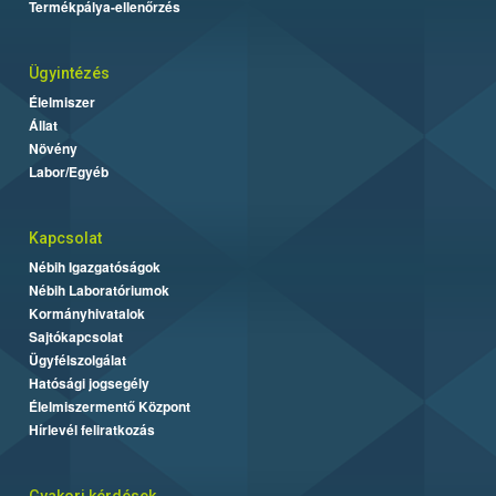
Termékpálya-ellenőrzés
Ügyintézés
Élelmiszer
Állat
Növény
Labor/Egyéb
Kapcsolat
Nébih Igazgatóságok
Nébih Laboratóriumok
Kormányhivatalok
Sajtókapcsolat
Ügyfélszolgálat
Hatósági jogsegély
Élelmiszermentő Központ
Hírlevél feliratkozás
Gyakori kérdések