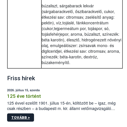
búzaliszt, sárgabarack lekvár
(sárgabarackvelő, őszibarackvelő, cukor,
étkezési sav: citromsav, zselésítő anyag:
pektin), víz,tojáslé, fánkkoncentrátum
(cukor,tejpermeátum por, tojáspor, só,
tojásfehérjepor, aroma, búzaliszt, színezék:
béta karotin), élesztő, hidrogénezett növényi
olaj, emulgeálószer: zsírsavak mono- és
digliceridjei, étkezési sav: citromsav, aroma,
színezék: béta-karotin, dextróz,
búzakeményítő.
Friss hírek
2026. július 15, szerda
125 éve történt
125 évvel ezelőtt 1901. július 15-én, költözött be – igaz, még
csak részben – a budapesti m. kir. állami vetőmagvizsgáló
állomás a Kis Rókus utca 15. szám alatti, Czigler Győző által
TOVÁBB >
tervezett új épületébe.