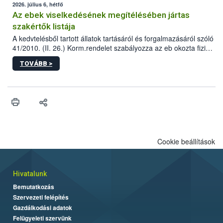
2026. július 6, hétfő
Az ebek viselkedésének megítélésében jártas
szakértők listája
A kedvtelésből tartott állatok tartásáról és forgalmazásáról szóló
41/2010. (II. 26.) Korm.rendelet szabályozza az eb okozta fizikai
sérülés, illetve ennek veszélye keletkezésekor felmerülő
TOVÁBB >
hatósági feladatokat, valamint a veszélyes eb tartását és annak
engedélyezését. Ezen eljárások során szükség esetén be kell
vonni az ebek viselkedésének megítélésében jártas szakértőt.
Cookie beállítások
Hivatalunk
Bemutatkozás
Szervezeti felépítés
Gazdálkodási adatok
Felügyeleti szervünk