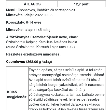
ÁTLAGOS
12,7 pont
Menü:
Csontleves, Babfőzelék sertéspörkölt
Mintavétel ideje:
2022.09.08.
Korosztály
: 6-14 éves
Mintavételi alap :
145 adag
A főzőkonyha üzemeltetőjének neve, címe
:
Szászbereki Kolping Katolikus Átalános Iskola
(5053 Szászberek, Kossuth Lajos utca 196.)
Részletes érzékszervi minősítés:
Csontleves
(368,06 g /adag)
Enyhén opálos, sárgás színű alaplé. A felületén
arányos mennyiségű sötétsárga zsiradék látható.
Az alaplé csont fehér színű cérnametélt tésztát,
sárgásfehér burgonyakockákat, élénk narancsos
piros sárgarépa kockákat és néhány
Külső
vöröshagyma kockákat tartalmaz. Látható benne
megjelenés:
sötétzöld zöldfűszerlevél, fehéres petrezselyem
gyökér darab, fehér karfiol darabka és világos
drapp zellerkocka. Alján feketés fűszerszemcsék.