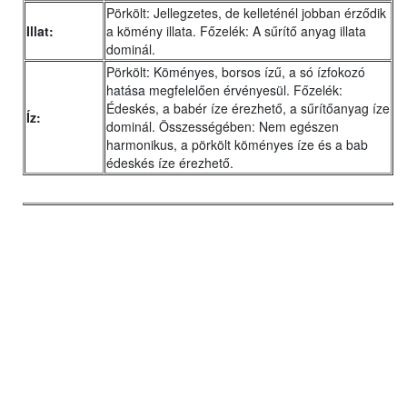
Pörkölt: Jellegzetes, de kelleténél jobban érződik
Illat:
a kömény illata. Főzelék: A sűrítő anyag illata
dominál.
Pörkölt: Köményes, borsos ízű, a só ízfokozó
hatása megfelelően érvényesül. Főzelék:
Édeskés, a babér íze érezhető, a sűrítőanyag íze
Íz:
dominál. Összességében: Nem egészen
harmonikus, a pörkölt köményes íze és a bab
édeskés íze érezhető.