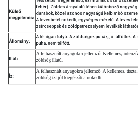
Tetszetős megjelenésű, harmonikus színösszetéte
fehér). Zöldes árnyalatú lében különböző nagyság
Külső
darabok, közel azonos nagyságú kelbimbó szemek
megjelenés:
A levesbetét nokedli, egységes méretű. A leves tet
zsírcseppek és zöldpetrezselyem levélkék látható
A lé hígan folyó. A zöldségek puhák, jól átföttek. A
Állomány:
puha, nem túlfőtt.
A felhasznált anyagokra jellemző. Kellemes, intenzív
Illat:
zöldség illatú.
A felhasznált anyagokra jellemző. A kellemes, tiszta, 
Íz:
zöldség ízt jól kiegészíti a nokedli.