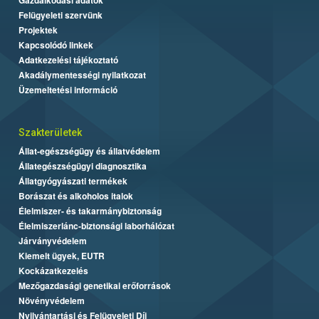
Felügyeleti szervünk
Projektek
Kapcsolódó linkek
Adatkezelési tájékoztató
Akadálymentességi nyilatkozat
Üzemeltetési információ
Szakterületek
Állat-egészségügy és állatvédelem
Állategészségügyi diagnosztika
Állatgyógyászati termékek
Borászat és alkoholos italok
Élelmiszer- és takarmánybiztonság
Élelmiszerlánc-biztonsági laborhálózat
Járványvédelem
Kiemelt ügyek, EUTR
Kockázatkezelés
Mezőgazdasági genetikai erőforrások
Növényvédelem
Nyilvántartási és Felügyeleti Díj