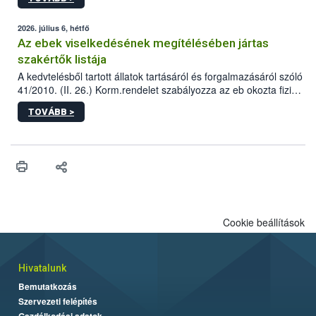
tervezett új épületébe.
2026. július 6, hétfő
Az ebek viselkedésének megítélésében jártas
szakértők listája
A kedvtelésből tartott állatok tartásáról és forgalmazásáról szóló
41/2010. (II. 26.) Korm.rendelet szabályozza az eb okozta fizikai
sérülés, illetve ennek veszélye keletkezésekor felmerülő
TOVÁBB >
hatósági feladatokat, valamint a veszélyes eb tartását és annak
engedélyezését. Ezen eljárások során szükség esetén be kell
vonni az ebek viselkedésének megítélésében jártas szakértőt.
Cookie beállítások
Hivatalunk
Bemutatkozás
Szervezeti felépítés
Gazdálkodási adatok