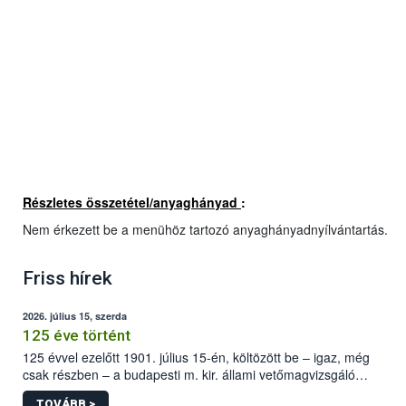
Részletes összetétel/anyaghányad
:
Nem érkezett be a menühöz tartozó anyaghányadnyílvántartás.
Friss hírek
2026. július 15, szerda
125 éve történt
125 évvel ezelőtt 1901. július 15-én, költözött be – igaz, még
csak részben – a budapesti m. kir. állami vetőmagvizsgáló
állomás a Kis Rókus utca 15. szám alatti, Czigler Győző által
TOVÁBB >