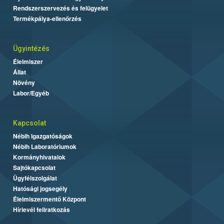
Rendszerszervezés és felügyelet
Termékpálya-ellenőrzés
Ügyintézés
Élelmiszer
Állat
Növény
Labor/Egyéb
Kapcsolat
Nébih Igazgatóságok
Nébih Laboratóriumok
Kormányhivatalok
Sajtókapcsolat
Ügyfélszolgálat
Hatósági jogsegély
Élelmiszermentő Központ
Hírlevél feliratkozás