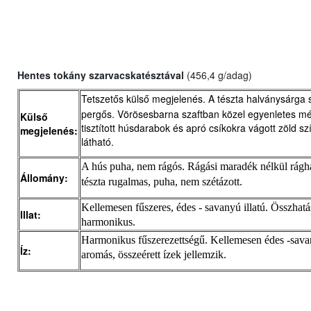
Hentes tokány szarvacskatésztával
(
456,4 g/adag)
Tetszetős külső megjelenés. A tészta halványsárga 
pergős. Vörösesbarna szaftban közel egyenletes mér
Külső
tisztított húsdarabok és apró csíkokra vágott zöld s
megjelenés:
látható.
A hús puha, nem rágós. Rágási maradék nélkül rágh
Állomány:
tészta rugalmas, puha, nem szétázott.
Kellemesen fűszeres, édes - savanyú illatú. Összhat
Illat:
harmonikus.
Harmonikus fűszerezettségű. Kellemesen édes -sava
Íz:
aromás, összeérett ízek jellemzik.