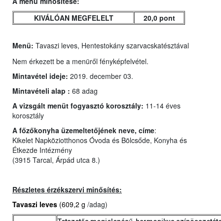
A menü minősítése:
KIVÁLÓAN MEGFELELT
20,0 pont
Menü:
Tavaszi leves, Hentestokány szarvacskatésztával
Nem érkezett be a menüről fényképfelvétel.
Mintavétel ideje:
2019. december 03.
Mintavételi alap :
68 adag
A vizsgált menüt fogyasztó korosztály:
11-14 éves
korosztály
A főzőkonyha üzemeltetőjének neve, címe
:
Kikelet Napköziotthonos Óvoda és Bölcsőde, Konyha és
Étkezde Intézmény
(3915 Tarcal, Árpád utca 8.)
Részletes érzékszervi minősítés:
Tavaszi leves
(609,2 g
/adag)