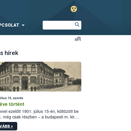
PCSOLAT
s hírek
úlius 15, szerda
éve történt
vvel ezelőtt 1901. július 15-én, költözött be
z, még csak részben – a budapesti m. kir.
i vetőmagvizsgáló állomás a Kis Rókus utca
VÁBB >
ám alatti, Czigler Győző által tervezett új