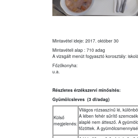
Mintavétel ideje: 2017. október 30
Mintavételi alap : 710 adag
A vizsgált menüt fogyasztó korosztály: iskolá
Főzőkonyha:
u.a.
Részletes érzékszervi minősítés:
Gyümölcsleves (3 dl/adag)
Világos rózsaszínű lé, különb
A lében fehér sűrítő szemcsék
Külső
alaplé nem áttesző. A gyümölc
megjelenés:
főzöttek. A gyümölcsmennyi