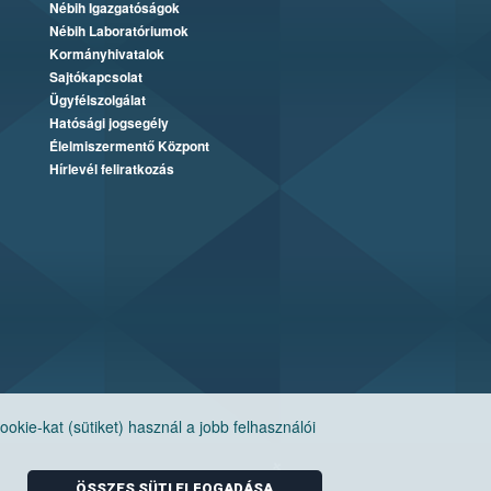
Nébih Igazgatóságok
Nébih Laboratóriumok
Kormányhivatalok
Sajtókapcsolat
Ügyfélszolgálat
Hatósági jogsegély
Élelmiszermentő Központ
Hírlevél feliratkozás
ie-kat (sütiket) használ a jobb felhasználói
ÖSSZES SÜTI ELFOGADÁSA