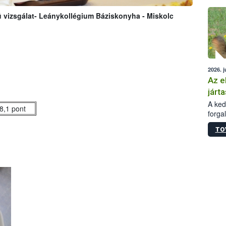
épüle
vizsgálat- Leánykollégium Báziskonyha - Miskolc
2026. j
Az e
járta
A kedv
8,1 pont
forga
Korm.
TO
sérül
felme
veszé
Ezen 
vonni
jártas