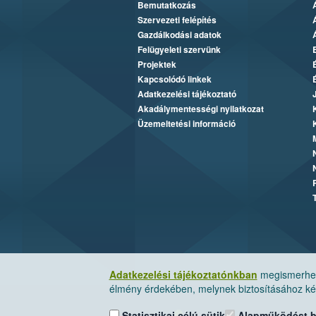
Bemutatkozás
Szervezeti felépítés
Gazdálkodási adatok
Felügyeleti szervünk
Projektek
Kapcsolódó linkek
Adatkezelési tájékoztató
Akadálymentességi nyilatkozat
Üzemeltetési információ
Adatkezelési tájékoztatónkban
megismerheti
élmény érdekében, melynek biztosításához kér
Statisztikai célú sütik
Alapműködést biz