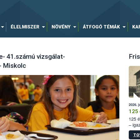
ÉLELMISZER
NÖVÉNY
ÁTFOGÓ TÉMÁK
KA
- 41.számú vizsgálat-
Fris
- Miskolc
2026. j
125 
125 é
– iga
állam
TO
15. sz