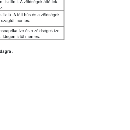
tisztított. A zöldségek átföttek.
z.
s illatú. A főtt hús és a zöldségek
n szagtól mentes.
ospaprika íze és a zöldségek íze
. Idegen íztől mentes.
dagra :