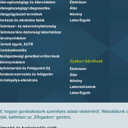
Állat-egészségügy és állatvédelem
Élelmiszer
Állategészségügyi diagnosztika
Állat
Állatgyógyászati termékek
Növény
Borászat és alkoholos italok
Labor/Egyéb
Élelmiszer- és takarmánybiztonság
Élelmiszerlánc-biztonsági laborhálózat
Járványvédelem
Kiemelt ügyek, EUTR
Kockázatkezelés
Mezőgazdasági genetikai erőforrások
Gyakori kérdések
Növényvédelem
Nyilvántartási és Felügyeleti Díj
Élelmiszer
Rendszerszervezés és felügyelet
Állat
Termékpálya-ellenőrzés
Növény
Laboratóriumok
Labor/Egyéb
, hogyan gondoskodunk személyes adatai védelméről. Weboldalunk cook
jük, kattintson az „Elfogadom” gombra.
Nemzeti Élelmiszerlánc-biztonsági Hivatal
E-mail:
ugyfelszolgalat@nebih.gov.hu
tosító és funkcionális sütik