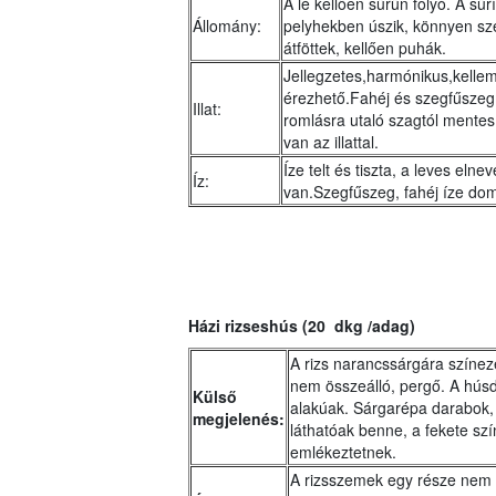
A lé kellően sűrűn folyó. A sűr
Állomány:
pelyhekben úszik, könnyen sz
átföttek, kellően puhák.
Jellegzetes,harmónikus,kellem
érezhető.Fahéj és szegfűszeg il
Illat:
romlásra utaló szagtól mente
van az illattal.
Íze telt és tiszta, a leves el
Íz:
van.Szegfűszeg, fahéj íze dom
Házi rizseshús (20 dkg /adag)
A rizs narancssárgára színez
nem összeálló, pergő. A hús
Külső
alakúak. Sárgarépa darabok,
megjelenés:
láthatóak benne, a fekete sz
emlékeztetnek.
A rizsszemek egy része nem te