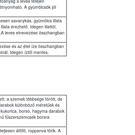
ítőanyag a leves tetején
étnyomható. A gyümölcsök jól
esen savanykás, gyümölcs illata
lata érezhető. Idegen illattól,
s.A leves elnevezése összhangban
nevezése és az étel íze összhangban
inál. Idegen íztől mentes.
ett, a szemek többsége törött, de
darabok különböző méretűek és
 kukorica, borsó, hagyma darabok
ínű fűszerszemcsék borsra
ljesen átfőtt, roppanva törik. A