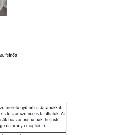
s, felnőtt
öző méretű gyümölcs darabokkal.
 és fűszer szemcsék találhatók. Az
sök beazonosíthatóak, héjjastól
sége és aránya megfelelő.