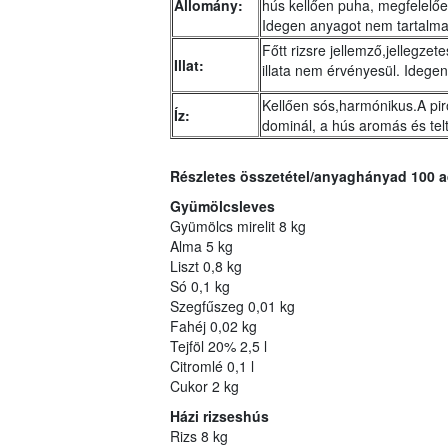
Állomány:
hús kellően puha, megfelelően 
Idegen anyagot nem tartalma
Főtt rizsre jellemző,jellegzete
Illat:
illata nem érvényesül. Idege
Kellően sós,harmónikus.A pir
Íz:
dominál, a hús aromás és telt
Részletes összetétel/anyaghányad 100 a
Gyümölcsleves
Gyümölcs mirelit 8 kg
Alma 5 kg
Liszt 0,8 kg
Só 0,1 kg
Szegfűszeg 0,01 kg
Fahéj 0,02 kg
Tejföl 20% 2,5 l
Citromlé 0,1 l
Cukor 2 kg
Házi rizseshús
Rizs 8 kg