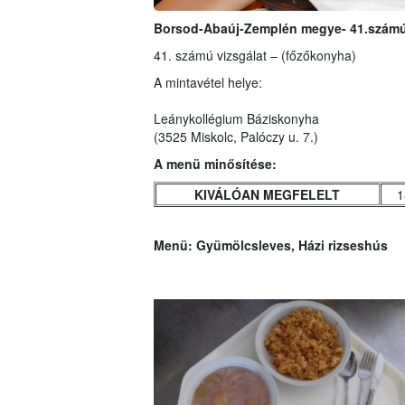
Borsod-Abaúj-Zemplén megye- 41.számú 
41. számú vizsgálat – (főzőkonyha)
A mintavétel helye:
Leánykollégium Báziskonyha
(3525 Miskolc, Palóczy u. 7.)
A menü minősítése:
KIVÁLÓAN MEGFELELT
1
Menü:
Gyümölcsleves, Házi rizseshús