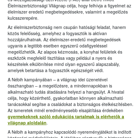
Élelmiszerbiztonsági Világnap célja, hogy felhívja a figyelmet az
élelmiszer eredetű megbetegedésekre, valamint a megelőzés
kulcsszerepére.
Az élelmiszerbiztonság nem csupán hatósági feladat, hanem
közös felelősség, amelyhez a fogyasztók is aktívan
hozzájárulhatnak. Az élelmiszer-eredetű megbetegedések
ugyanis a legtöbb esetben egyszerű odafigyeléssel
megelőzhetők. Az alapos kézmosás, a konyhai felületek és
eszközök megfelelő tisztítása vagy például a nyers és
készételek elkülönítése mind olyan egyszerű alapszabály,
amelyek betartása a fogyasztók egészségét védi.
A Nébih kampányában – a világnap idei üzenetével
összhangban – a megelőzésre, a mindennapokban is
alkalmazható tudás átadására helyezi a hangsúlyt. A hivatal
célja, hogy közérthető, gyakorlatban könnyen alkalmazható
tanácsokkal segítse a családokat a biztonságos ételkészítésben.
Az ismeretek minél eredményesebb elsajátítása érdekében
gyermekeknek szóló edukációs tartalmak is elérhetők a
világnap aloldalán
.
A Nébih a kampányhoz kapcsolódó nyereményjátékot is indított