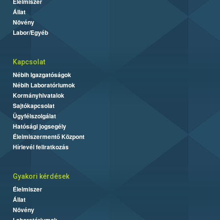
Élelmiszer
Állat
Növény
Labor/Egyéb
Kapcsolat
Nébih Igazgatóságok
Nébih Laboratóriumok
Kormányhivatalok
Sajtókapcsolat
Ügyfélszolgálat
Hatósági jogsegély
Élelmiszermentő Központ
Hírlevél feliratkozás
Gyakori kérdések
Élelmiszer
Állat
Növény
Laboratóriumok