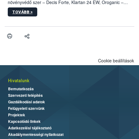
növényvédő szer – Decis Forte, Klartan 24 EW, Oroganic –
engedélyokiratát módosította, így azok a szüretet követően,
TOVÁBB >
egészen a vesszőérettség (BBCH 91) stádiumáig
felhasználhatóak a szőlőben. A kiterjesztések célja, hogy a korai
érésű szőlőkben is legyen lehetőség a károsító elleni további
védekezésre. Az Oroganic készítmény kis kiszerelésben kiskerti
felhasználók számára is elérhető és ökológiai termesztésben is
engedélyezett.
Cookie beállítások
Hivatalunk
Bemutatkozás
Szervezeti felépítés
Gazdálkodási adatok
Felügyeleti szervünk
Projektek
Kapcsolódó linkek
Adatkezelési tájékoztató
Akadálymentességi nyilatkozat