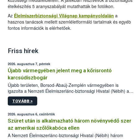
közösségi médiafelületein. A játékban résztvevők a biztonságos
ételkészítés 5 aranyszabályát mutathatták be fotóikon.
Az
Élelmiszerbiztonsági Világnap kampányoldalán
a
hasznos tanácsok mellett szemléletformáló tartalmak és egyéb
fontos információk is elérhetőek.
Friss hírek
2026. augusztus 7, péntek
Újabb vármegyében jelent meg a kőrisrontó
karcsúdíszbogár
Újabb területen, Borsod-Abaúj-Zemplén vármegyében is
igazolta a Nemzeti Élelmiszerlánc-biztonsági Hivatal (Nébih) a
kőrisrontó karcsúdíszbogár (Agrilus planipennis) jelenlétét. A
TOVÁBB >
kártevőt nem csak színcsapdában találták meg, de már fertőzött
fában is azonosították. A növényvédelmi szakemberek folytatják
az intenzív felderítést, emellett az intézkedéseket a szlovák
2026. augusztus 6, csütörtök
hatósággal is összehangolják a terjedés megállítása érdekében.
Szüret után is alkalmazható három növényvédő szer
az amerikai szőlőkabóca ellen
A Nemzeti Élelmiszerlánc-biztonsági Hivatal (Nébih) három