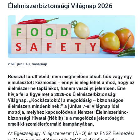
Élelmiszerbiztonsági Világnap 2026
2026. június 7, vasárnap
Rosszul tárolt ebéd, nem megfelelően átsült hús vagy egy
elmulasztott kézmosás – ennyi is elég lehet ahhoz, hogy az
élelmiszer ne táplálékot, hanem veszélyt jelentsen. Erre
hívja fel a figyelmet a 2026-os Élelmiszerbiztonsági
Világnap. „Kockázatoktól a megoldásig – biztonságos
élelmiszert mindenkinek!” a június 7-ei világnap idei
mottója, melyhez kapcsolódva a Nemzeti Élelmiszerlánc-
biztonsági Hivatal (Nébih) is a megelőzés jelentőségét
emeli ki szemléletformáló kampányában.
Az Egészségügyi Világszervezet (WHO) és az ENSZ Élelmezési
és Mezőgazdasági Szervezete (FAO) által életre hívott