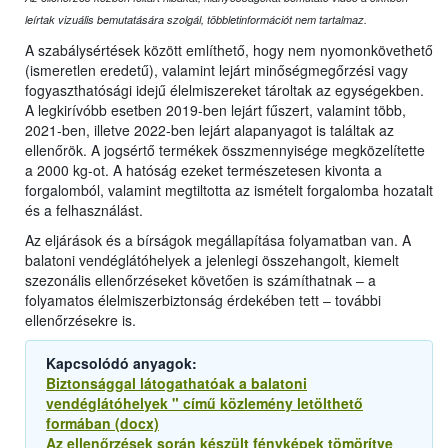
leírtak vizuális bemutatására szolgál, többletinformációt nem tartalmaz.
A szabálysértések között említhető, hogy nem nyomonkövethető
(ismeretlen eredetű), valamint lejárt minőségmegőrzési vagy
fogyaszthatósági idejű élelmiszereket tároltak az egységekben.
A legkirívóbb esetben 2019-ben lejárt fűszert, valamint több,
2021-ben, illetve 2022-ben lejárt alapanyagot is találtak az
ellenőrök. A jogsértő termékek összmennyisége megközelítette
a 2000 kg-ot. A hatóság ezeket természetesen kivonta a
forgalomból, valamint megtiltotta az ismételt forgalomba hozatalt
és a felhasználást.
Az eljárások és a bírságok megállapítása folyamatban van. A
balatoni vendéglátóhelyek a jelenlegi összehangolt, kiemelt
szezonális ellenőrzéseket követően is számíthatnak ‒ a
folyamatos élelmiszerbiztonság érdekében tett ‒ további
ellenőrzésekre is.
Kapcsolódó anyagok:
Biztonsággal látogathatóak a balatoni
vendéglátóhelyek " című közlemény letölthető
formában (docx)
Az ellenőrzések során készült fényképek tömörítve