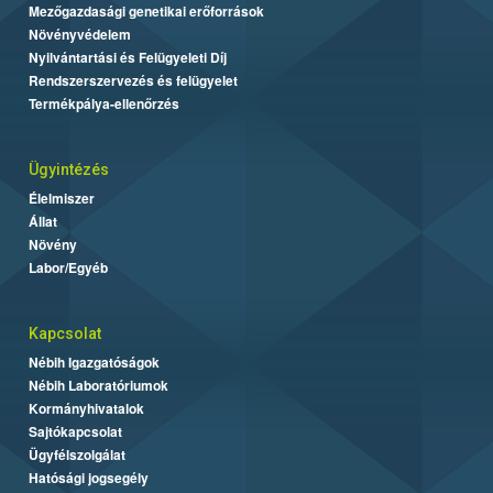
Mezőgazdasági genetikai erőforrások
Növényvédelem
Nyilvántartási és Felügyeleti Díj
Rendszerszervezés és felügyelet
Termékpálya-ellenőrzés
Ügyintézés
Élelmiszer
Állat
Növény
Labor/Egyéb
Kapcsolat
Nébih Igazgatóságok
Nébih Laboratóriumok
Kormányhivatalok
Sajtókapcsolat
Ügyfélszolgálat
Hatósági jogsegély