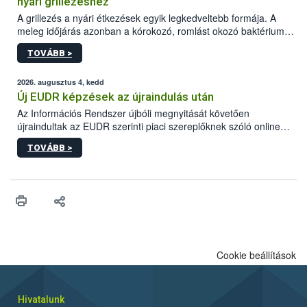
nyári grillezéshez
A grillezés a nyári étkezések egyik legkedveltebb formája. A
meleg időjárás azonban a kórokozó, romlást okozó baktériumok
gyorsabb szaporodásának is kedvez. A szabadtéri sütögetés
TOVÁBB >
ezért nem csupán a megfelelő sütési technikáról szól: legalább
ilyen fontos az alapanyagok biztonságos kezelése, az alapvető
higiéniai szabályok betartása, a megfelelő hőkezelés, valamint a
2026. augusztus 4, kedd
maradékok szakszerű tárolása. A Nemzeti Élelmiszerlánc-
Új EUDR képzések az újraindulás után
biztonsági Hivatal (Nébih) Oktatási Programja összegyűjtötte a
Az Információs Rendszer újbóli megnyitását követően
biztonságos grillezés legfontosabb tudnivalóit.
újraindultak az EUDR szerinti piaci szereplőknek szóló online
képzések.
TOVÁBB >
Cookie beállítások
Hivatalunk