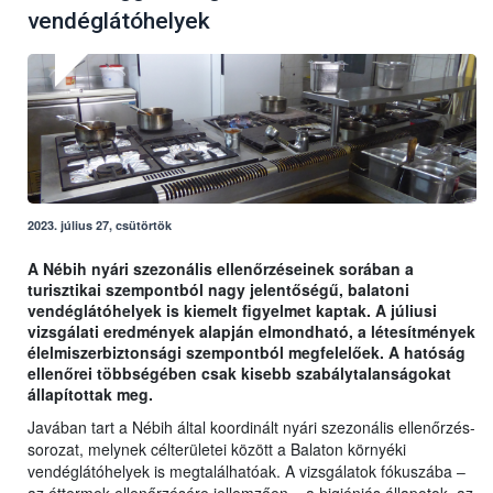
vendéglátóhelyek
2023. július 27, csütörtök
A Nébih nyári szezonális ellenőrzéseinek sorában a
turisztikai szempontból nagy jelentőségű, balatoni
vendéglátóhelyek is kiemelt figyelmet kaptak. A júliusi
vizsgálati eredmények alapján elmondható, a létesítmények
élelmiszerbiztonsági szempontból megfelelőek. A hatóság
ellenőrei többségében csak kisebb szabálytalanságokat
állapítottak meg.
Javában tart a Nébih által koordinált nyári szezonális ellenőrzés-
sorozat, melynek célterületei között a Balaton környéki
vendéglátóhelyek is megtalálhatóak. A vizsgálatok fókuszába ‒