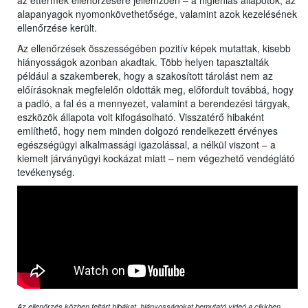
az éttermek ellenőrzésére jellemzően ‒ a higiéniás állapotok, az
alapanyagok nyomonkövethetősége, valamint azok kezelésének
ellenőrzése került.
Az ellenőrzések összességében pozitív képek mutattak, kisebb
hiányosságok azonban akadtak. Több helyen tapasztalták
például a szakemberek, hogy a szakosított tárolást nem az
előírásoknak megfelelőn oldották meg, előfordult továbbá, hogy
a padló, a fal és a mennyezet, valamint a berendezési tárgyak,
eszközök állapota volt kifogásolható. Visszatérő hibaként
említhető, hogy nem minden dolgozó rendelkezett érvényes
egészségügyi alkalmassági igazolással, a nélkül viszont – a
kiemelt járványügyi kockázat miatt – nem végezhető vendéglátó
tevékenység.
Az ellenőrzés közben feltárt hibákat, hiányosságokat bemutató videó a cikkben