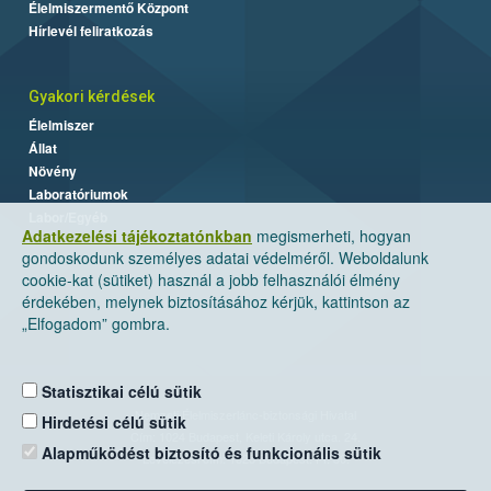
Élelmiszermentő Központ
Hírlevél feliratkozás
Gyakori kérdések
Élelmiszer
Állat
Növény
Laboratóriumok
Labor/Egyéb
Adatkezelési tájékoztatónkban
megismerheti, hogyan
gondoskodunk személyes adatai védelméről. Weboldalunk
cookie-kat (sütiket) használ a jobb felhasználói élmény
érdekében, melynek biztosításához kérjük, kattintson az
„Elfogadom” gombra.
Statisztikai célú sütik
Nemzeti Élelmiszerlánc-biztonsági Hivatal
Hirdetési célú sütik
Cím: 1024 Budapest, Keleti Károly utca. 24.
Alapműködést biztosító és funkcionális sütik
Levelezési cím: 1525 Budapest. Pf. 30.