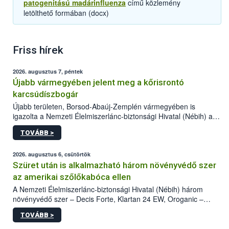
patogenitású madárinfluenza
című közlemény
letölthető formában (docx)
Friss hírek
2026. augusztus 7, péntek
Újabb vármegyében jelent meg a kőrisrontó
karcsúdíszbogár
Újabb területen, Borsod-Abaúj-Zemplén vármegyében is
igazolta a Nemzeti Élelmiszerlánc-biztonsági Hivatal (Nébih) a
kőrisrontó karcsúdíszbogár (Agrilus planipennis) jelenlétét. A
TOVÁBB >
kártevőt nem csak színcsapdában találták meg, de már fertőzött
fában is azonosították. A növényvédelmi szakemberek folytatják
az intenzív felderítést, emellett az intézkedéseket a szlovák
2026. augusztus 6, csütörtök
hatósággal is összehangolják a terjedés megállítása érdekében.
Szüret után is alkalmazható három növényvédő szer
az amerikai szőlőkabóca ellen
A Nemzeti Élelmiszerlánc-biztonsági Hivatal (Nébih) három
növényvédő szer – Decis Forte, Klartan 24 EW, Oroganic –
engedélyokiratát módosította, így azok a szüretet követően,
TOVÁBB >
egészen a vesszőérettség (BBCH 91) stádiumáig
felhasználhatóak a szőlőben. A kiterjesztések célja, hogy a korai