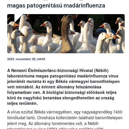
magas patogenitású madárinfluenza
2023. november 20, hétfő
A Nemzeti Élelmiszerlánc-biztonsági Hivatal (Nébih)
laboratóriuma magas patogenitású madárinfluenza vírus
jelenlétét mutatta ki egy Békés vármegyei baromfitelepen
vett mintából. Az érintett állomány felszámolása
folyamatban van. A biológiai biztonsági előírások teljes
körű és nagyfokú betartása elengedhetetlen az ország
teljes területén.
A vírus ezúttal Békés vármegyében, egy nagyságrendileg 7400
tömőludat tartó, Orosháza külterületén található baromfitelepen
jelent meg. Az állomány tünetmentes volt, a Nébih