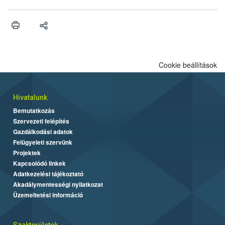
érésű szőlőkben is legyen lehetőség a károsító elleni további
védekezésre. Az Oroganic készítmény kis kiszerelésben kiskerti
felhasználók számára is elérhető és ökológiai termesztésben is
engedélyezett.
Cookie beállítások
Hivatalunk
Bemutatkozás
Szervezeti felépítés
Gazdálkodási adatok
Felügyeleti szervünk
Projektek
Kapcsolódó linkek
Adatkezelési tájékoztató
Akadálymentességi nyilatkozat
Üzemeltetési információ
Szakterületek