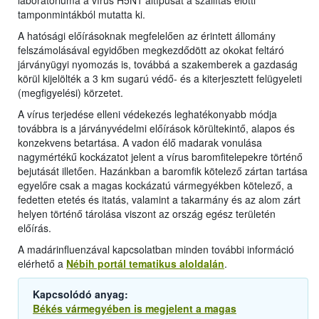
laboratóriuma a vírus H5N1 altípusát a szállítás előtti
tamponmintákból mutatta ki.
A hatósági előírásoknak megfelelően az érintett állomány
felszámolásával egyidőben megkezdődött az okokat feltáró
járványügyi nyomozás is, továbbá a szakemberek a gazdaság
körül kijelölték a 3 km sugarú védő- és a kiterjesztett felügyeleti
(megfigyelési) körzetet.
A vírus terjedése elleni védekezés leghatékonyabb módja
továbbra is a járványvédelmi előírások körültekintő, alapos és
konzekvens betartása. A vadon élő madarak vonulása
nagymértékű kockázatot jelent a vírus baromfitelepekre történő
bejutását illetően. Hazánkban a baromfik kötelező zártan tartása
egyelőre csak a magas kockázatú vármegyékben kötelező, a
fedetten etetés és itatás, valamint a takarmány és az alom zárt
helyen történő tárolása viszont az ország egész területén
előírás.
A madárinfluenzával kapcsolatban minden további információ
elérhető a
Nébih portál tematikus aloldalán
.
Kapcsolódó anyag:
Békés vármegyében is megjelent a magas