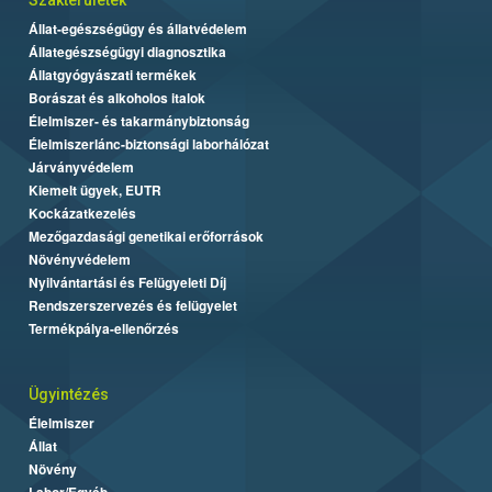
Állat-egészségügy és állatvédelem
Állategészségügyi diagnosztika
Állatgyógyászati termékek
Borászat és alkoholos italok
Élelmiszer- és takarmánybiztonság
Élelmiszerlánc-biztonsági laborhálózat
Járványvédelem
Kiemelt ügyek, EUTR
Kockázatkezelés
Mezőgazdasági genetikai erőforrások
Növényvédelem
Nyilvántartási és Felügyeleti Díj
Rendszerszervezés és felügyelet
Termékpálya-ellenőrzés
Ügyintézés
Élelmiszer
Állat
Növény
Labor/Egyéb