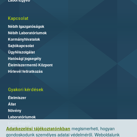
Kapcsolat
Nébih Igazgatóságok
Nébih Laboratóriumok
Kormányhivatalok
Sajtókapcsolat
Ügyfélszolgálat
Hatósági jogsegély
Élelmiszermentő Központ
Hírlevél feliratkozás
Gyakori kérdések
Élelmiszer
Állat
Növény
Laboratóriumok
Labor/Egyéb
Adatkezelési tájékoztatónkban
megismerheti, hogyan
gondoskodunk személyes adatai védelméről. Weboldalunk