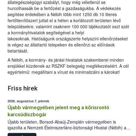
állategészségügyi szabályt, hogy még véletlenül se
hurcolhassák be a fertőzést a gazdaságukba. A védekezés
segítése érdekében a Nébih több mint 1250 db 10 literes
fertőtlenítőszert juttat el a héten a korlátozott területen lévő
településekre, valamint csaknem 100 000 tájékoztatót oszt szét
a kormányhivatalok segítségével a helyi
lakosoknak. Hatóságunk országszerte helyszíni ellenőrzéseket
is végez az állattartó telepeken és ellenőrzi az előírások
betartását.
A Nébih, a kormány- és járási hivatalok szakemberei minden
erejükkel küzdenek az RSZKF betegség megfékezéséért. A cél
egyértelmű: megállítani a vírust és minimalizálni a károkat!
Friss hírek
2026. augusztus 7, péntek
Újabb vármegyében jelent meg a kőrisrontó
karcsúdíszbogár
Újabb területen, Borsod-Abaúj-Zemplén vármegyében is
igazolta a Nemzeti Élelmiszerlánc-biztonsági Hivatal (Nébih) a
kőrisrontó karcsúdíszbogár (Agrilus planipennis) jelenlétét. A