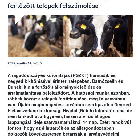
fertőzött telepek felszámolása
2025. április 14, hétfő
A ragadós száj-és körömfájás (RSZKF) harmadik és
negyedik kitörésével érintett telepeken, Darnózselin és
Dunakilitin a fertőzött állományok leölése és
ártalmatlanítása befejeződött. A hatósági munka azonban,
többek között a telepek fertőtlenítése, még folyamatban
van. Újabb megbetegedést továbbra sem igazolt a Nemzeti
Élelmiszerlánc-biztonsági Hivatal (Nébih) laboratóriuma, de
nem lankadhat a figyelem, hiszen a vírus átlagos
lappangási ideje szarvasmarháknál 14 nap. Ezért rendkívül
fontos, hogy az állattartók és az állatgondozásban
dolgozók következetesen betartsák a járványvédelmi