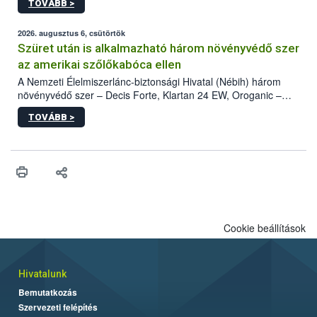
TOVÁBB >
kártevőt nem csak színcsapdában találták meg, de már fertőzött
fában is azonosították. A növényvédelmi szakemberek folytatják
az intenzív felderítést, emellett az intézkedéseket a szlovák
2026. augusztus 6, csütörtök
hatósággal is összehangolják a terjedés megállítása érdekében.
Szüret után is alkalmazható három növényvédő szer
az amerikai szőlőkabóca ellen
A Nemzeti Élelmiszerlánc-biztonsági Hivatal (Nébih) három
növényvédő szer – Decis Forte, Klartan 24 EW, Oroganic –
engedélyokiratát módosította, így azok a szüretet követően,
TOVÁBB >
egészen a vesszőérettség (BBCH 91) stádiumáig
felhasználhatóak a szőlőben. A kiterjesztések célja, hogy a korai
érésű szőlőkben is legyen lehetőség a károsító elleni további
védekezésre. Az Oroganic készítmény kis kiszerelésben kiskerti
felhasználók számára is elérhető és ökológiai termesztésben is
engedélyezett.
Cookie beállítások
Hivatalunk
Bemutatkozás
Szervezeti felépítés