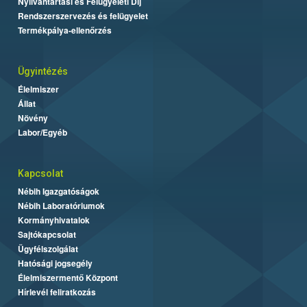
Nyilvántartási és Felügyeleti Díj
Rendszerszervezés és felügyelet
Termékpálya-ellenőrzés
Ügyintézés
Élelmiszer
Állat
Növény
Labor/Egyéb
Kapcsolat
Nébih Igazgatóságok
Nébih Laboratóriumok
Kormányhivatalok
Sajtókapcsolat
Ügyfélszolgálat
Hatósági jogsegély
Élelmiszermentő Központ
Hírlevél feliratkozás