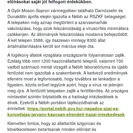
előírásokat saját jól felfogott érdekükben.
A Győr-Moson-Sopron vármegyében található Darnózselin és
Dunakilitin április elején igazolta a Nébih az RSZKF betegséget.
A telepeken még aznap megtörtént a szarvasmarhák
vakcinázása, hogy azok felszámolásáig a vírusürítés minimálisra
csökkenjen. Az állományok felszámolása mostanra befejeződött.
A két telepen 3588, így összesen mintegy 8300 állat
ártalmatlanítására került sor március eleje óta.
A fogékony állatok vizsgálata országszerte folyamatosan zajlik.
Ezidáig több mint 1200 haszonállattartó telepről, valamint 700
vadból származó mintát vizsgált a Nébih laboratóriuma és újabb
fertőzést nem igazoltak a szakemberek. A kedvező eredmények
ellenére most a legfontosabb, hogy továbbra se lankadjon a
figyelem, közös erővel tegyünk azért, hogy a vírus ne jelenjen
meg újra. A fertőzött telepeken zajlik a fertőtlenítés. Az országos
mintavétel szintén folytatódik és a hatósági intézkedések is
élnek. Ezekről a Nébih portálon tájékozódhatnak az
érintettek:
https://portal.nebih.gov.hu/-/ragados-szaj-es-
koromfajas-jarvany-kapcsan-elrendelt-hazai-intezkedesek
Kiemelten fontos, hogy az állattartók szigorúan és
következetesen betartsanak minden előírást és