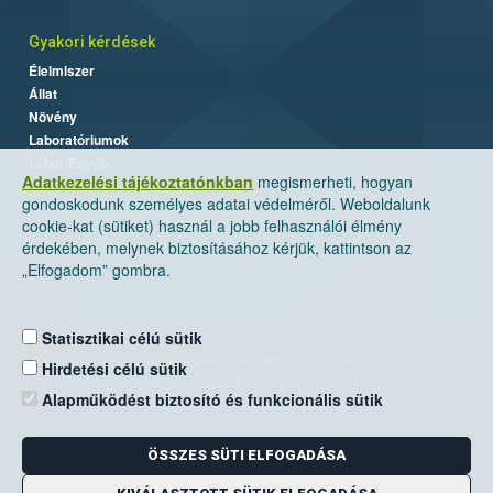
Gyakori kérdések
Élelmiszer
Állat
Növény
Laboratóriumok
Labor/Egyéb
Adatkezelési tájékoztatónkban
megismerheti, hogyan
gondoskodunk személyes adatai védelméről. Weboldalunk
cookie-kat (sütiket) használ a jobb felhasználói élmény
érdekében, melynek biztosításához kérjük, kattintson az
„Elfogadom” gombra.
Statisztikai célú sütik
Nemzeti Élelmiszerlánc-biztonsági Hivatal
Hirdetési célú sütik
Cím: 1024 Budapest, Keleti Károly utca. 24.
Alapműködést biztosító és funkcionális sütik
Levelezési cím: 1525 Budapest. Pf. 30.
ÖSSZES SÜTI ELFOGADÁSA
E-mail:
ugyfelszolgalat@nebih.gov.hu
Zöld szám: 06-80/263-244