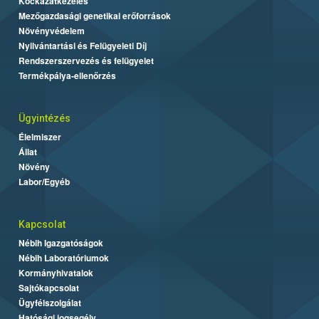
Kockázatkezelés
Mezőgazdasági genetikai erőforrások
Növényvédelem
Nyilvántartási és Felügyeleti Díj
Rendszerszervezés és felügyelet
Termékpálya-ellenőrzés
Ügyintézés
Élelmiszer
Állat
Növény
Labor/Egyéb
Kapcsolat
Nébih Igazgatóságok
Nébih Laboratóriumok
Kormányhivatalok
Sajtókapcsolat
Ügyfélszolgálat
Hatósági jogsegély