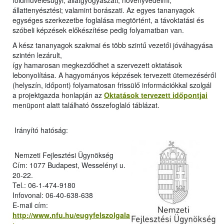
földművelésügyi; állatgyógyászati; növényvédelmi;
állattenyésztési; valamint borászati. Az egyes tananyagok
egységes szerkezetbe foglalása megtörtént, a távoktatási és
szóbeli képzések előkészítése pedig folyamatban van.
A kész tananyagok szakmai és több szintű vezetői jóváhagyása
szintén lezárult,
így hamarosan megkezdődhet a szervezett oktatások
lebonyolítása. A hagyományos képzések tervezett ütemezéséről
(helyszín, időpont) folyamatosan frissülő információkkal szolgál
a projektgazda honlapján az
Oktatások tervezett időpontjai
menüpont alatt található összefoglaló táblázat.
Irányító hatóság:
Nemzeti Fejlesztési Ügynökség
Cím: 1077 Budapest, Wesselényi u.
20-22.
Tel.: 06-1-474-9180
Infovonal: 06-40-638-638
E-mail cím:
http://www.nfu.hu/eugyfelszolgala