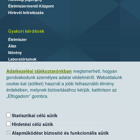
Élelmiszermentő Központ
Hírlevél feliratkozás
Gyakori kérdések
Élelmiszer
Állat
Növény
Laboratóriumok
Labor/Egyéb
Adatkezelési tájékoztatónkban
megismerheti, hogyan
gondoskodunk személyes adatai védelméről. Weboldalunk
cookie-kat (sütiket) használ a jobb felhasználói élmény
érdekében, melynek biztosításához kérjük, kattintson az
„Elfogadom” gombra.
Statisztikai célú sütik
Nemzeti Élelmiszerlánc-biztonsági Hivatal
Hirdetési célú sütik
Cím: 1024 Budapest, Keleti Károly utca. 24.
Alapműködést biztosító és funkcionális sütik
Levelezési cím: 1525 Budapest. Pf. 30.