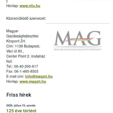
t
Honlap:
www.nfu.hu
Közreműködő szervezet:
Magyar
Gazdaságfejlesztési
Központ Zrt.
Cím: 1139 Budapest,
Váci út 83.,
Center Point 2. irodaház
fszt.
Tel.: 06-40-200-617
Fax: 06-1-465-8503
E-mail cím:
info@magzrt.hu
Honlap:
www.magzrt.hu
Friss hírek
2026. július 15, szerda
125 éve történt