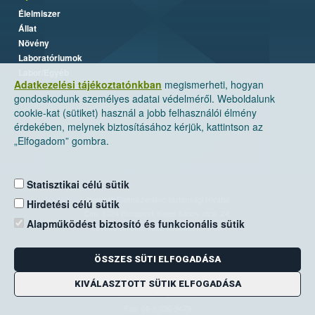
Élelmiszer
Állat
Növény
Laboratóriumok
Labor/Egyéb
Adatkezelési tájékoztatónkban
megismerheti, hogyan
gondoskodunk személyes adatai védelméről. Weboldalunk
cookie-kat (sütiket) használ a jobb felhasználói élmény
érdekében, melynek biztosításához kérjük, kattintson az
„Elfogadom” gombra.
Statisztikai célú sütik
Nemzeti Élelmiszerlánc-biztonsági Hivatal
Hirdetési célú sütik
Cím: 1024 Budapest, Keleti Károly utca. 24.
Alapműködést biztosító és funkcionális sütik
Levelezési cím: 1525 Budapest. Pf. 30.
ÖSSZES SÜTI ELFOGADÁSA
E-mail:
ugyfelszolgalat@nebih.gov.hu
Zöld szám: 06-80/263-244
KIVÁLASZTOTT SÜTIK ELFOGADÁSA
Telefon: 06-1/ 336-9000
Fax: 06-1/336-9479