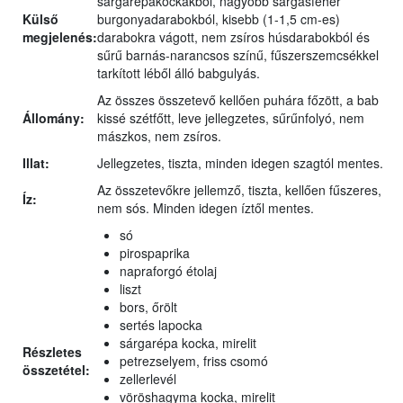
sárgarépakockákból, nagyobb sárgásfehér
Külső
burgonyadarabokból, kisebb (1-1,5 cm-es)
megjelenés:
darabokra vágott, nem zsíros húsdarabokból és
sűrű barnás-narancsos színű, fűszerszemcsékkel
tarkított léből álló babgulyás.
Az összes összetevő kellően puhára főzött, a bab
Állomány:
kissé szétfőtt, leve jellegzetes, sűrűnfolyó, nem
mászkos, nem zsíros.
Illat:
Jellegzetes, tiszta, minden idegen szagtól mentes.
Az összetevőkre jellemző, tiszta, kellően fűszeres,
Íz:
nem sós. Minden idegen íztől mentes.
só
pirospaprika
napraforgó étolaj
liszt
bors, őrölt
sertés lapocka
sárgarépa kocka, mirelit
Részletes
petrezselyem, friss csomó
összetétel:
zellerlevél
vöröshagyma kocka, mirelit