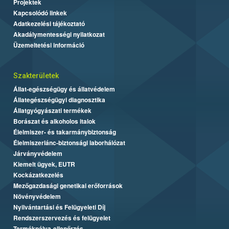
Projektek
Kapcsolódó linkek
Adatkezelési tájékoztató
Akadálymentességi nyilatkozat
Üzemeltetési információ
Szakterületek
Állat-egészségügy és állatvédelem
Állategészségügyi diagnosztika
Állatgyógyászati termékek
Borászat és alkoholos italok
Élelmiszer- és takarmánybiztonság
Élelmiszerlánc-biztonsági laborhálózat
Járványvédelem
Kiemelt ügyek, EUTR
Kockázatkezelés
Mezőgazdasági genetikai erőforrások
Növényvédelem
Nyilvántartási és Felügyeleti Díj
Rendszerszervezés és felügyelet
Termékpálya-ellenőrzés