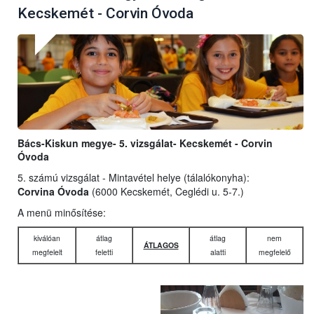
Kecskemét - Corvin Óvoda
Bács-Kiskun megye- 5. vizsgálat- Kecskemét - Corvin
Óvoda
5. számú vizsgálat - Mintavétel helye (tálalókonyha):
Corvina Óvoda
(6000 Kecskemét, Ceglédi u. 5-7.)
A menü minősítése:
kiválóan
átlag
átlag
nem
ÁTLAGOS
megfelelt
feletti
alatti
megfelelő