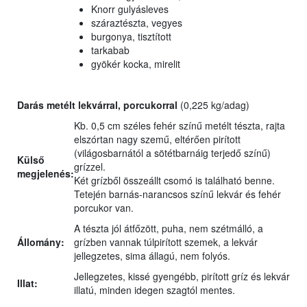
Knorr gulyásleves
száraztészta, vegyes
burgonya, tisztított
tarkabab
gyökér kocka, mirelit
Darás metélt lekvárral, porcukorral
(0,225 kg/adag)
Kb. 0,5 cm széles fehér színű metélt tészta, rajta
elszórtan nagy szemű, eltérően pirított
(világosbarnától a sötétbarnáig terjedő színű)
Külső
grízzel.
megjelenés:
Két grízből összeállt csomó is található benne.
Tetején barnás-narancsos színű lekvár és fehér
porcukor van.
A tészta jól átfőzött, puha, nem szétmálló, a
Állomány:
grízben vannak túlpirított szemek, a lekvár
jellegzetes, sima állagú, nem folyós.
Jellegzetes, kissé gyengébb, pirított gríz és lekvár
Illat:
illatú, minden idegen szagtól mentes.