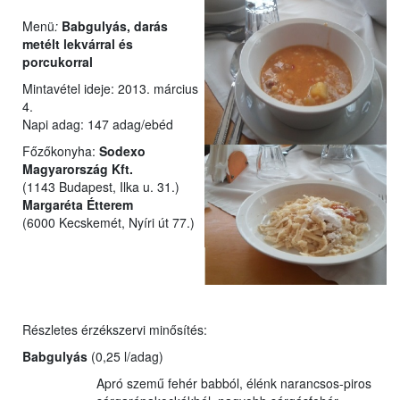
Menü
:
Babgulyás, darás
metélt lekvárral és
porcukorral
Mintavétel ideje: 2013. március
4.
Napi adag: 147 adag/ebéd
Főzőkonyha:
Sodexo
Magyarország Kft.
(1143 Budapest, Ilka u. 31.)
Margaréta Étterem
(6000 Kecskemét, Nyíri út 77.)
Részletes érzékszervi minősítés:
Babgulyás
(0,25 l/adag)
Apró szemű fehér babból, élénk narancsos-piros