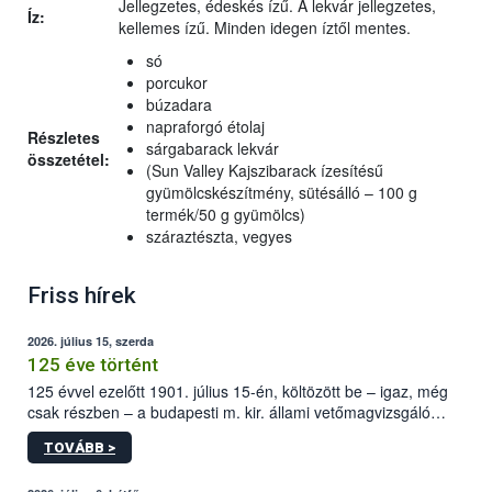
Jellegzetes, édeskés ízű. A lekvár jellegzetes,
Íz:
kellemes ízű. Minden idegen íztől mentes.
só
porcukor
búzadara
napraforgó étolaj
Részletes
sárgabarack lekvár
összetétel:
(Sun Valley Kajszibarack ízesítésű
gyümölcskészítmény, sütésálló – 100 g
termék/50 g gyümölcs)
száraztészta, vegyes
Friss hírek
2026. július 15, szerda
125 éve történt
125 évvel ezelőtt 1901. július 15-én, költözött be – igaz, még
csak részben – a budapesti m. kir. állami vetőmagvizsgáló
állomás a Kis Rókus utca 15. szám alatti, Czigler Győző által
TOVÁBB >
tervezett új épületébe.