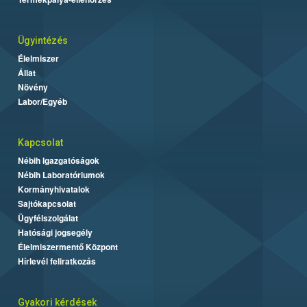
Ügyintézés
Élelmiszer
Állat
Növény
Labor/Egyéb
Kapcsolat
Nébih Igazgatóságok
Nébih Laboratóriumok
Kormányhivatalok
Sajtókapcsolat
Ügyfélszolgálat
Hatósági jogsegély
Élelmiszermentő Központ
Hírlevél feliratkozás
Gyakori kérdések