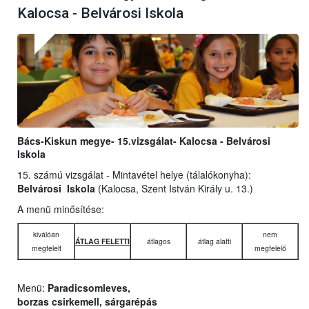
Kalocsa - Belvárosi Iskola
Bács-Kiskun megye- 15.vizsgálat- Kalocsa - Belvárosi
Iskola
15. számú vizsgálat - Mintavétel helye (tálalókonyha):
Belvárosi Iskola
(Kalocsa, Szent István Király u. 13.)
A menü minősítése:
kiválóan
nem
ÁTLAG FELETTI
átlagos
átlag alatti
megfelelt
megfelelő
Menü:
Paradicsomleves,
borzas csirkemell, sárgarépás