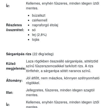
Kellemes, enyhén fűszeres, minden idegen íztől
Íz:
mentes.
búzaliszt
csirkemell
Részletes
napraforgó étolaj
összetétel:
só
tej (2,8%)
tojás
Sárgarépás rizs
(22 dkg/adag)
Laza rögökben összeálló sárgarépás, sötétzöld
Külső
színű fűszerszemcsékkel tarkított rizs. A rizs
megjelenés:
törtfehér, a sárgarépa sötét narancs színű.
Jól átfőtt, nem mászkos, könnyen szétnyomható
Állomány:
rögökkel.
Jellegzetes, fűszeres, minden idegen szagtól
Illat:
mentes.
Kellemes, enyhén fűszeres, minden idegen íztől
Íz:
mentes.