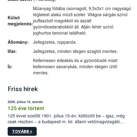
Műanyag fóliába csomagolt, 9,5x3x1 cm nagyságú
téglatest alakú müzli szelet. Világos sárgás színű
Külső
puffasztott magokból és aszalt
megjelenés:
gyümölcsdarabokból áll. Alján fehér színű
joghurtos bevonat található.
Állomány:
Jellegzetes, roppanós.
Illat:
Jellegzetes, minden idegen szagtól mentes.
Kellemesen édeskés és a gyümölcsök miatt
Íz:
kellemesen savanykás, minden idegen íztől
mentes.
Friss hírek
2026. július 15, szerda
125 éve történt
125 évvel ezelőtt 1901. július 15-én, költözött be – igaz, még
csak részben – a budapesti m. kir. állami vetőmagvizsgáló
állomás a Kis Rókus utca 15. szám alatti, Czigler Győző által
TOVÁBB >
tervezett új épületébe.