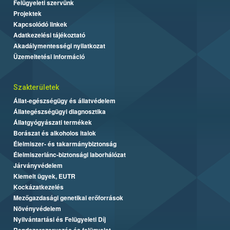
Felügyeleti szervünk
Projektek
Kapcsolódó linkek
Adatkezelési tájékoztató
Akadálymentességi nyilatkozat
Üzemeltetési információ
Szakterületek
Állat-egészségügy és állatvédelem
Állategészségügyi diagnosztika
Állatgyógyászati termékek
Borászat és alkoholos italok
Élelmiszer- és takarmánybiztonság
Élelmiszerlánc-biztonsági laborhálózat
Járványvédelem
Kiemelt ügyek, EUTR
Kockázatkezelés
Mezőgazdasági genetikai erőforrások
Növényvédelem
Nyilvántartási és Felügyeleti Díj
Rendszerszervezés és felügyelet