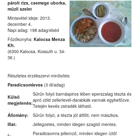
párolt rizs, csemege uborka,
müzli szelet
Mintavétel ideje: 2013.
december 4.
Napi adag: 198 adag/ebéd
Főzőkonyha:
Kalocsa Menza
Kft.
(6300 Kalocsa, Kossuth u. 34-
36.)
Részletes érzékszervi minősítés:
Paradicsomleves
(3 dl/adag)
Sűrűn folyó barnáspiros lében eperszalag tészta és
Külső
apró zöld zellerlevél-darabkák vannak egybefőzve.
megjelenés:
Tetején kevés zsiradék látható.
Állomány:
Sűrűn folyó, a tészta jól átfőtt, nem mászkos.
Illat:
Jellegzetes, minden idegen szagtól mentes.
Paradicsomra jellemző, minden idegen íztől