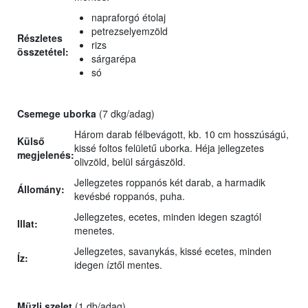
napraforgó étolaj
petrezselyemzöld
Részletes
rizs
összetétel:
sárgarépa
só
Csemege uborka
(7 dkg/adag)
Három darab félbevágott, kb. 10 cm hosszúságú,
Külső
kissé foltos felületű uborka. Héja jellegzetes
megjelenés:
olivzöld, belül sárgászöld.
Jellegzetes roppanós két darab, a harmadik
Állomány:
kevésbé roppanós, puha.
Jellegzetes, ecetes, minden idegen szagtól
Illat:
menetes.
Jellegzetes, savanykás, kissé ecetes, minden
Íz:
idegen íztől mentes.
Müzli szelet
(1 db/adag)