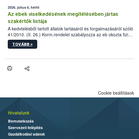
2026. július 6, hétfő
Az ebek viselkedésének megítélésében jártas
szakértők listája
A kedvtelésből tartott állatok tartásáról és forgalmazásáról szóló
41/2010. (II. 26.) Korm.rendelet szabályozza az eb okozta fizikai
sérülés, illetve ennek veszélye keletkezésekor felmerülő
TOVÁBB >
hatósági feladatokat, valamint a veszélyes eb tartását és annak
engedélyezését. Ezen eljárások során szükség esetén be kell
vonni az ebek viselkedésének megítélésében jártas szakértőt.
Cookie beállítások
Hivatalunk
Bemutatkozás
Szervezeti felépítés
Gazdálkodási adatok