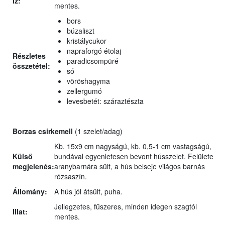
Íz:
mentes.
bors
búzaliszt
kristálycukor
napraforgó étolaj
Részletes
paradicsompüré
összetétel:
só
vöröshagyma
zellergumó
levesbetét: száraztészta
Borzas csirkemell
(1 szelet/adag)
Kb. 15x9 cm nagyságú, kb. 0,5-1 cm vastagságú,
Külső
bundával egyenletesen bevont hússzelet. Felülete
megjelenés:
aranybarnára sült, a hús belseje világos barnás
rózsaszín.
Állomány:
A hús jól átsült, puha.
Jellegzetes, fűszeres, minden idegen szagtól
Illat:
mentes.