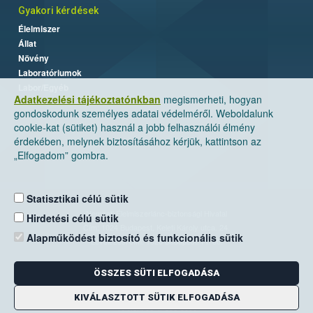
Gyakori kérdések
Élelmiszer
Állat
Növény
Laboratóriumok
Labor/Egyéb
Adatkezelési tájékoztatónkban
megismerheti, hogyan
gondoskodunk személyes adatai védelméről. Weboldalunk
cookie-kat (sütiket) használ a jobb felhasználói élmény
érdekében, melynek biztosításához kérjük, kattintson az
„Elfogadom” gombra.
Statisztikai célú sütik
Nemzeti Élelmiszerlánc-biztonsági Hivatal
Hirdetési célú sütik
Cím: 1024 Budapest, Keleti Károly utca. 24.
Alapműködést biztosító és funkcionális sütik
Levelezési cím: 1525 Budapest. Pf. 30.
ÖSSZES SÜTI ELFOGADÁSA
E-mail:
ugyfelszolgalat@nebih.gov.hu
Zöld szám: 06-80/263-244
KIVÁLASZTOTT SÜTIK ELFOGADÁSA
Telefon: 06-1/ 336-9000