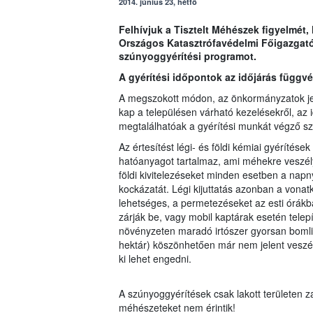
2014. június 23, hétfő
Felhívjuk a Tisztelt Méhészek figyelmét
Országos Katasztrófavédelmi Főigazgató
szúnyoggyérítési programot.
A gyérítési időpontok az időjárás függv
A megszokott módon, az önkormányzatok jeg
kap a településen várható kezelésekről, az i
megtalálhatóak a gyérítési munkát végző sz
Az értesítést légi- és földi kémiai gyérítések
hatóanyagot tartalmaz, ami méhekre veszél
földi kivitelezéseket minden esetben a napny
kockázatát. Légi kijuttatás azonban a vona
lehetséges, a permetezéseket az esti órákb
zárják be, vagy mobil kaptárak esetén telepít
növényzeten maradó irtószer gyorsan bomlik
hektár) köszönhetően már nem jelent veszél
ki lehet engedni.
A szúnyoggyérítések csak lakott területen z
méhészeteket nem érintik!