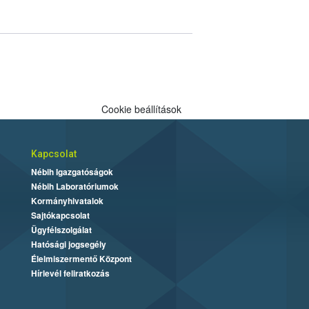
Cookie beállítások
Kapcsolat
Nébih Igazgatóságok
Nébih Laboratóriumok
Kormányhivatalok
Sajtókapcsolat
Ügyfélszolgálat
Hatósági jogsegély
Élelmiszermentő Központ
Hírlevél feliratkozás