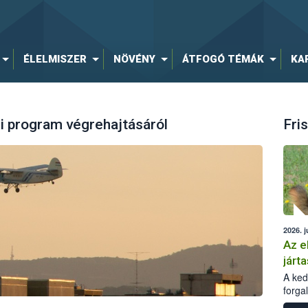
ÉLELMISZER
NÖVÉNY
ÁTFOGÓ TÉMÁK
KA
i program végrehajtásáról
Fris
2026. j
Az e
járta
A kedv
forga
Korm.