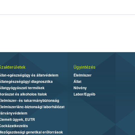
Szakterületek
Ügyintézés
Állat-egészségügy és állatvédelem
Élelmiszer
Állategészségügyi diagnosztika
Állat
Állatgyógyászati termékek
Növény
Borászat és alkoholos italok
Labor/Egyéb
Élelmiszer- és takarmánybiztonság
Élelmiszerlánc-biztonsági laborhálózat
Járványvédelem
Kiemelt ügyek, EUTR
Kockázatkezelés
Mezőgazdasági genetikai erőforrások