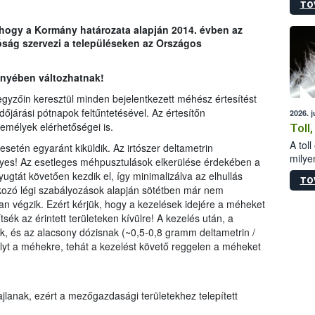
TO
sérül
felme
, hogy a Kormány határozata alapján 2014. évben az
veszé
ság szervezi a településeken az Országos
Ezen 
vonni
jártas
ényében változhatnak!
yzőin keresztül minden bejelentkezett méhész értesítést
dőjárási pótnapok feltűntetésével. Az értesítőn
2026. 
emélyek elérhetőségei is.
Toll
A tol
 esetén egyaránt kiküldik. Az irtószer deltametrin
milyen
yes! Az esetleges méhpusztulások elkerülése érdekében a
illetv
ugtát követően kezdik el, így minimalizálva az elhullás
TO
tkozó légi szabályozások alapján sötétben már nem
an végzik. Ezért kérjük, hogy a kezelések idejére a méheket
sék az érintett területeken kívülre! A kezelés után, a
, és az alacsony dózisnak (~0,5-0,8 gramm deltametrin /
yt a méhekre, tehát a kezelést követő reggelen a méheket
ajlanak, ezért a mezőgazdasági területekhez telepített