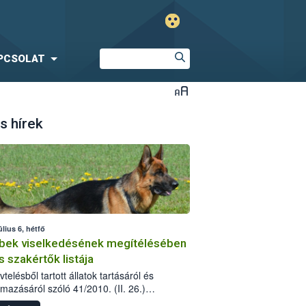
PCSOLAT
s hírek
úlius 6, hétfő
bek viselkedésének megítélésében
s szakértők listája
telésből tartott állatok tartásáról és
lmazásáról szóló 41/2010. (II. 26.)
rendelet szabályozza az eb okozta fizikai