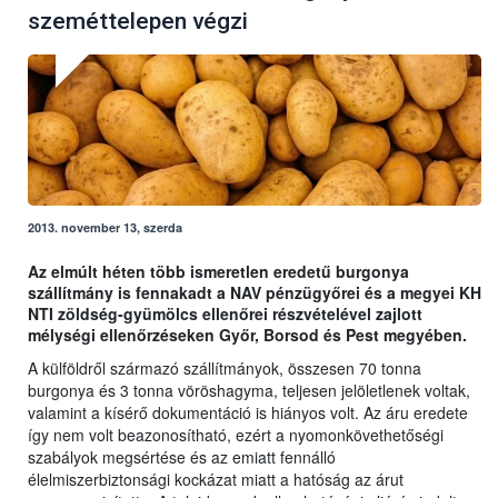
szeméttelepen végzi
2013. november 13, szerda
Az elmúlt héten több ismeretlen eredetű burgonya
szállítmány is fennakadt a NAV pénzügyőrei és a megyei KH
NTI zöldség-gyümölcs ellenőrei részvételével zajlott
mélységi ellenőrzéseken Győr, Borsod és Pest megyében.
A külföldről származó szállítmányok, összesen 70 tonna
burgonya és 3 tonna vöröshagyma, teljesen jelöletlenek voltak,
valamint a kísérő dokumentáció is hiányos volt. Az áru eredete
így nem volt beazonosítható, ezért a nyomonkövethetőségi
szabályok megsértése és az emiatt fennálló
élelmiszerbiztonsági kockázat miatt a hatóság az árut