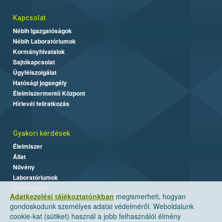
Kapcsolat
Nébih Igazgatóságok
Nébih Laboratóriumok
Kormányhivatalok
Sajtókapcsolat
Ügyfélszolgálat
Hatósági jogsegély
Élelmiszermentő Központ
Hírlevél feliratkozás
Gyakori kérdések
Élelmiszer
Állat
Növény
Laboratóriumok
Labor/Egyéb
Adatkezelési tájékoztatónkban
megismerheti, hogyan
gondoskodunk személyes adatai védelméről. Weboldalunk
cookie-kat (sütiket) használ a jobb felhasználói élmény