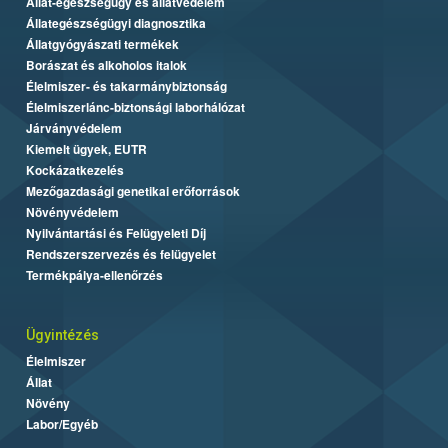
Állat-egészségügy és állatvédelem
Állategészségügyi diagnosztika
Állatgyógyászati termékek
Borászat és alkoholos italok
Élelmiszer- és takarmánybiztonság
Élelmiszerlánc-biztonsági laborhálózat
Járványvédelem
Kiemelt ügyek, EUTR
Kockázatkezelés
Mezőgazdasági genetikai erőforrások
Növényvédelem
Nyilvántartási és Felügyeleti Díj
Rendszerszervezés és felügyelet
Termékpálya-ellenőrzés
Ügyintézés
Élelmiszer
Állat
Növény
Labor/Egyéb