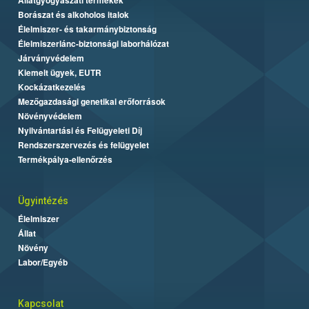
Borászat és alkoholos italok
Élelmiszer- és takarmánybiztonság
Élelmiszerlánc-biztonsági laborhálózat
Járványvédelem
Kiemelt ügyek, EUTR
Kockázatkezelés
Mezőgazdasági genetikai erőforrások
Növényvédelem
Nyilvántartási és Felügyeleti Díj
Rendszerszervezés és felügyelet
Termékpálya-ellenőrzés
Ügyintézés
Élelmiszer
Állat
Növény
Labor/Egyéb
Kapcsolat