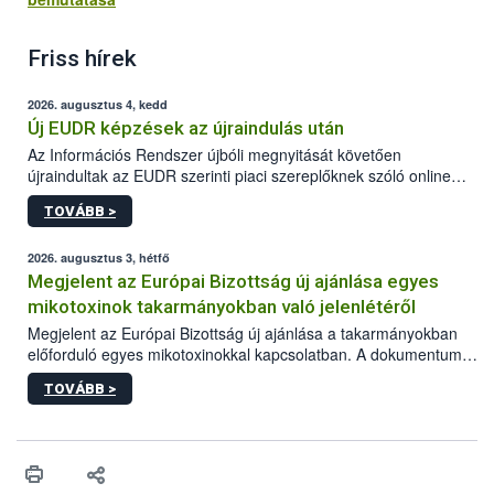
Friss hírek
2026. augusztus 4, kedd
Új EUDR képzések az újraindulás után
Az Információs Rendszer újbóli megnyitását követően
újraindultak az EUDR szerinti piaci szereplőknek szóló online
képzések.
TOVÁBB >
2026. augusztus 3, hétfő
Megjelent az Európai Bizottság új ajánlása egyes
mikotoxinok takarmányokban való jelenlétéről
Megjelent az Európai Bizottság új ajánlása a takarmányokban
előforduló egyes mikotoxinokkal kapcsolatban. A dokumentum
2027-től új irányértékek alkalmazását írja elő, és a jelenleg
TOVÁBB >
hatályos uniós ajánlások helyébe lép.