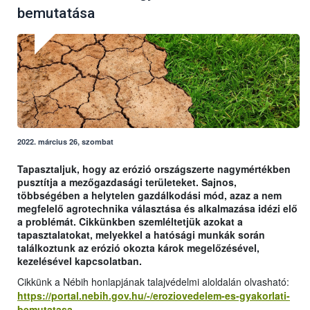
bemutatása
2022. március 26, szombat
Tapasztaljuk, hogy az erózió országszerte nagymértékben
pusztítja a mezőgazdasági területeket. Sajnos,
többségében a helytelen gazdálkodási mód, azaz a nem
megfelelő agrotechnika választása és alkalmazása idézi elő
a problémát. Cikkünkben szemléltetjük azokat a
tapasztalatokat, melyekkel a hatósági munkák során
találkoztunk az erózió okozta károk megelőzésével,
kezelésével kapcsolatban.
Cikkünk a Nébih honlapjának talajvédelmi aloldalán olvasható:
https://portal.nebih.gov.hu/-/eroziovedelem-es-gyakorlati-
bemutatasa