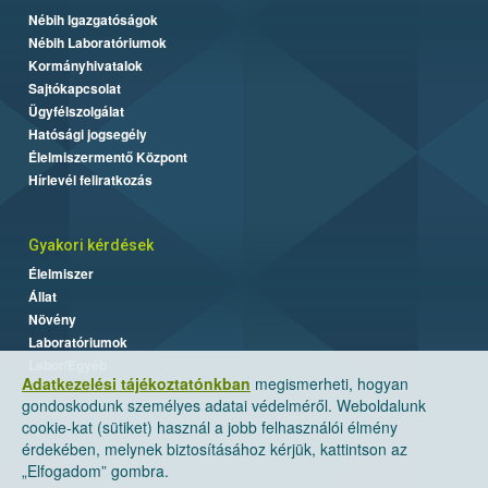
Nébih Igazgatóságok
Nébih Laboratóriumok
Kormányhivatalok
Sajtókapcsolat
Ügyfélszolgálat
Hatósági jogsegély
Élelmiszermentő Központ
Hírlevél feliratkozás
Gyakori kérdések
Élelmiszer
Állat
Növény
Laboratóriumok
Labor/Egyéb
Adatkezelési tájékoztatónkban
megismerheti, hogyan
gondoskodunk személyes adatai védelméről. Weboldalunk
cookie-kat (sütiket) használ a jobb felhasználói élmény
érdekében, melynek biztosításához kérjük, kattintson az
„Elfogadom” gombra.