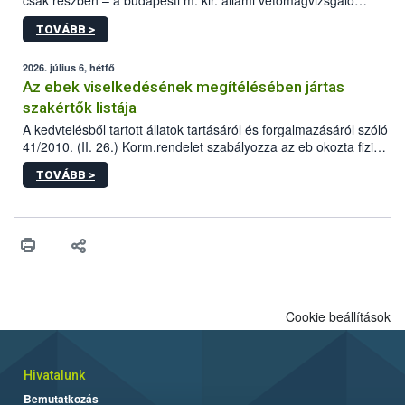
csak részben – a budapesti m. kir. állami vetőmagvizsgáló
állomás a Kis Rókus utca 15. szám alatti, Czigler Győző által
TOVÁBB >
tervezett új épületébe.
2026. július 6, hétfő
Az ebek viselkedésének megítélésében jártas
szakértők listája
A kedvtelésből tartott állatok tartásáról és forgalmazásáról szóló
41/2010. (II. 26.) Korm.rendelet szabályozza az eb okozta fizikai
sérülés, illetve ennek veszélye keletkezésekor felmerülő
TOVÁBB >
hatósági feladatokat, valamint a veszélyes eb tartását és annak
engedélyezését. Ezen eljárások során szükség esetén be kell
vonni az ebek viselkedésének megítélésében jártas szakértőt.
Cookie beállítások
Hivatalunk
Bemutatkozás