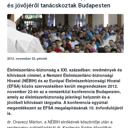
és jövőjéről tanácskoztak Budapesten
2012. november 23, péntek
Élelmiszerlánc-biztonság a XXI. században: eredmények és
kihívások címmel, a Nemzeti Élelmiszerlánc-biztonsági
Hivatal (NÉBIH) és az Európai Élelmiszerbiztonsági Hivatal
(EFSA) közös szervezésében került megrendezésre 2012.
november 22-én az a nemzetközi konferencia Budapesten,
amely az élelmiszerbiztonság jelenlegi helyzetét és a
jövőbeli kihívásait tárgyalta. A konferencia egyúttal
megemlékezett az EFSA megalapításának 10. évfordulójáról
is.
dr. Oravecz Márton, a NÉBIH elnökének köszöntője után a
rendezvény nyitóelőadását dr. Kardeván Endre államtitkár,