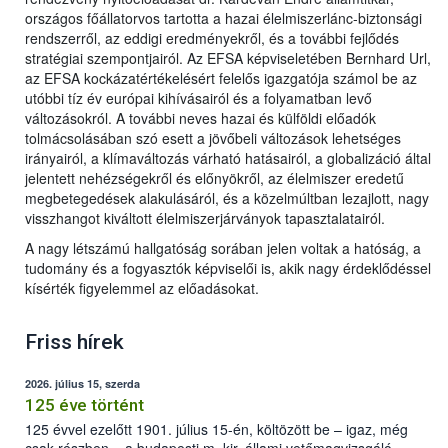
országos főállatorvos tartotta a hazai élelmiszerlánc-biztonsági
rendszerről, az eddigi eredményekről, és a további fejlődés
stratégiai szempontjairól. Az EFSA képviseletében Bernhard Url,
az EFSA kockázatértékelésért felelős igazgatója számol be az
utóbbi tíz év európai kihívásairól és a folyamatban levő
változásokról. A további neves hazai és külföldi előadók
tolmácsolásában szó esett a jövőbeli változások lehetséges
irányairól, a klímaváltozás várható hatásairól, a globalizáció által
jelentett nehézségekről és előnyökről, az élelmiszer eredetű
megbetegedések alakulásáról, és a közelmúltban lezajlott, nagy
visszhangot kiváltott élelmiszerjárványok tapasztalatairól.
A nagy létszámú hallgatóság sorában jelen voltak a hatóság, a
tudomány és a fogyasztók képviselői is, akik nagy érdeklődéssel
kísérték figyelemmel az előadásokat.
Friss hírek
2026. július 15, szerda
125 éve történt
125 évvel ezelőtt 1901. július 15-én, költözött be – igaz, még