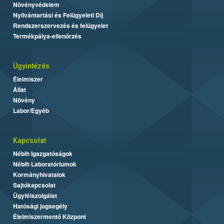
Növényvédelem
Nyilvántartási és Felügyeleti Díj
Rendszerszervezés és felügyelet
Termékpálya-ellenőrzés
Ügyintézés
Élelmiszer
Állat
Növény
Labor/Egyéb
Kapcsolat
Nébih Igazgatóságok
Nébih Laboratóriumok
Kormányhivatalok
Sajtókapcsolat
Ügyfélszolgálat
Hatósági jogsegély
Élelmiszermentő Központ