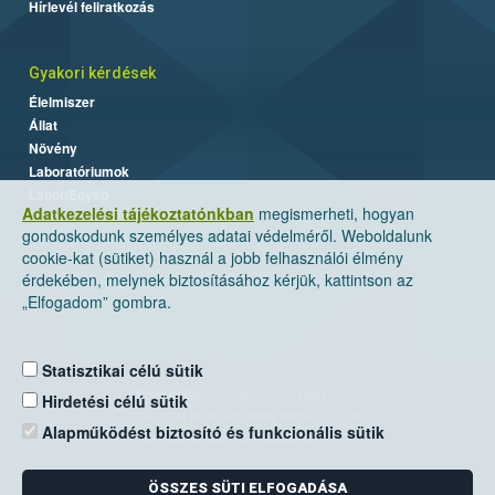
Hírlevél feliratkozás
Gyakori kérdések
Élelmiszer
Állat
Növény
Laboratóriumok
Labor/Egyéb
Adatkezelési tájékoztatónkban
megismerheti, hogyan
gondoskodunk személyes adatai védelméről. Weboldalunk
cookie-kat (sütiket) használ a jobb felhasználói élmény
érdekében, melynek biztosításához kérjük, kattintson az
„Elfogadom” gombra.
Statisztikai célú sütik
Nemzeti Élelmiszerlánc-biztonsági Hivatal
Hirdetési célú sütik
Cím: 1024 Budapest, Keleti Károly utca. 24.
Alapműködést biztosító és funkcionális sütik
Levelezési cím: 1525 Budapest. Pf. 30.
ÖSSZES SÜTI ELFOGADÁSA