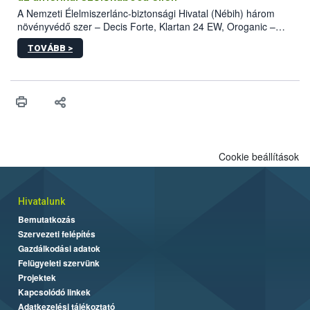
A Nemzeti Élelmiszerlánc-biztonsági Hivatal (Nébih) három
növényvédő szer – Decis Forte, Klartan 24 EW, Oroganic –
engedélyokiratát módosította, így azok a szüretet követően,
TOVÁBB >
egészen a vesszőérettség (BBCH 91) stádiumáig
felhasználhatóak a szőlőben. A kiterjesztések célja, hogy a korai
érésű szőlőkben is legyen lehetőség a károsító elleni további
védekezésre. Az Oroganic készítmény kis kiszerelésben kiskerti
felhasználók számára is elérhető és ökológiai termesztésben is
engedélyezett.
Cookie beállítások
Hivatalunk
Bemutatkozás
Szervezeti felépítés
Gazdálkodási adatok
Felügyeleti szervünk
Projektek
Kapcsolódó linkek
Adatkezelési tájékoztató