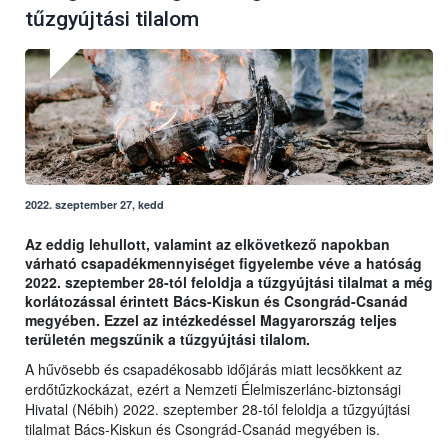
tűzgyújtási tilalom
2022. szeptember 27, kedd
Az eddig lehullott, valamint az elkövetkező napokban
várható csapadékmennyiséget figyelembe véve a hatóság
2022. szeptember 28-tól feloldja a tűzgyújtási tilalmat a még
korlátozással érintett Bács-Kiskun és Csongrád-Csanád
megyében. Ezzel az intézkedéssel Magyarország teljes
területén megszűnik a tűzgyújtási tilalom.
A hűvösebb és csapadékosabb időjárás miatt lecsökkent az
erdőtűzkockázat, ezért a Nemzeti Élelmiszerlánc-biztonsági
Hivatal (Nébih) 2022. szeptember 28-tól feloldja a tűzgyújtási
tilalmat Bács-Kiskun és Csongrád-Csanád megyében is.