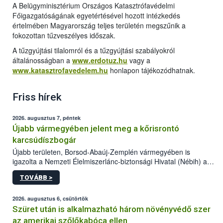
A Belügyminisztérium Országos Katasztrófavédelmi
Főigazgatóságának egyetértésével hozott intézkedés
értelmében Magyarország teljes területén megszűnik a
fokozottan tűzveszélyes időszak.
A tűzgyújtási tilalomról és a tűzgyújtási szabályokról
általánosságban a
www.erdotuz.hu
vagy a
www.katasztrofavedelem.hu
honlapon tájékozódhatnak.
Friss hírek
2026. augusztus 7, péntek
Újabb vármegyében jelent meg a kőrisrontó
karcsúdíszbogár
Újabb területen, Borsod-Abaúj-Zemplén vármegyében is
igazolta a Nemzeti Élelmiszerlánc-biztonsági Hivatal (Nébih) a
kőrisrontó karcsúdíszbogár (Agrilus planipennis) jelenlétét. A
TOVÁBB >
kártevőt nem csak színcsapdában találták meg, de már fertőzött
fában is azonosították. A növényvédelmi szakemberek folytatják
az intenzív felderítést, emellett az intézkedéseket a szlovák
2026. augusztus 6, csütörtök
hatósággal is összehangolják a terjedés megállítása érdekében.
Szüret után is alkalmazható három növényvédő szer
az amerikai szőlőkabóca ellen