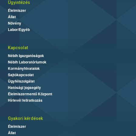
Ügyintézés
Élelmiszer
Állat
Növény
Labor/Egyéb
Kapcsolat
Nébih Igazgatóságok
Nébih Laboratóriumok
Kormányhivatalok
Sajtókapcsolat
Ügyfélszolgálat
Hatósági jogsegély
Élelmiszermentő Központ
Hírlevél feliratkozás
Gyakori kérdések
Élelmiszer
Állat