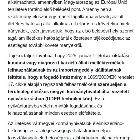
alkalmazható, amennyiben Magyarország az Európai Unió
területére történő első belépési pont. Amennyiben a
szállítmány először egy másik tagállamba érkezik, az ott
illetékes hatóság által alkalmazott eljárás és követelmények
irányadók, ezért javasoljuk, hogy az első belépési hely szerinti
tagállam illetékes hatóságánál előzetesen tájékozódjanak az
esetleges további követelményekről.
Tájékoztatjuk továbbá, hogy 2025. január 1-jétől
az oktatási,
kutatási vagy diagnosztikai célú állati melléktermékek
felhasználásának és az importengedély kiállításának
feltétele
,
hogy a fogadó intézmény
a 1069/2009/EK rendelet
17. cikke alapján regisztrált felhasználóként
szerepeljen a
területileg illetékes megyei kormányhivatal által vezetett
nyilvántartásban (UDER technikai kód)
. Ez a
nyilvántartásba vétel a minták fogadásának és
felhasználásának minden esetben előfeltétele.
Az illetékes vármegyei kormányhivatalok élelmiszerlánc-
biztonsági és állategészségügyi hatáskörben eljáró
főosztályainak elérhetőségei az alábbi linken találhatók meg: