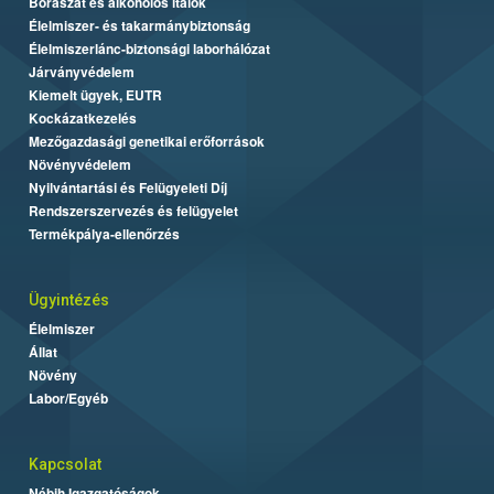
Borászat és alkoholos italok
Élelmiszer- és takarmánybiztonság
Élelmiszerlánc-biztonsági laborhálózat
Járványvédelem
Kiemelt ügyek, EUTR
Kockázatkezelés
Mezőgazdasági genetikai erőforrások
Növényvédelem
Nyilvántartási és Felügyeleti Díj
Rendszerszervezés és felügyelet
Termékpálya-ellenőrzés
Ügyintézés
Élelmiszer
Állat
Növény
Labor/Egyéb
Kapcsolat
Nébih Igazgatóságok