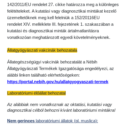
142/2011/EU rendelet 27. cikke határozza meg a különleges
felétételeket. A kutatási vagy diagnosztikai mintákat kezelő
üzemeltetőknek meg kell felelniük a 152/20116EU
rendelet XIV. melléklete III. fejezetének 1. szakaszában a
kutatási és diagnosztikai minták ártalmatlanításra
vonatkozóan meghatározott egyedi követelményeknek.
Állatgyógyászati vakcinák behozatala
Állategészségügyi vakcinák behozatalát a Nébih
Állatgyógyászati Termékek Igazgatósága engedélyezi, az
alábbi linken található elérhetőségeken:
https://portal.nebih.gov.hu/allatgyogyaszati-termek
Laboratóriumi élőállat behozatal
Az alábbiak nem vonatkoznak az oktatási, kutatási vagy
diagnosztikai célból behozni kívánt laboratóriumi mintákra!
Nem gerinces
laboratóriumi állatok (pl. muslica):