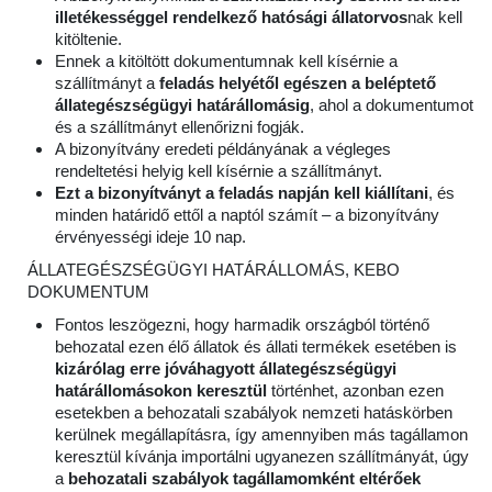
illetékességgel rendelkező hatósági állatorvos
nak kell
kitöltenie.
Ennek a kitöltött dokumentumnak kell kísérnie a
szállítmányt a
feladás helyétől egészen a beléptető
állategészségügyi határállomásig
, ahol a dokumentumot
és a szállítmányt ellenőrizni fogják.
A bizonyítvány eredeti példányának a végleges
rendeltetési helyig kell kísérnie a szállítmányt.
Ezt a bizonyítványt a feladás napján kell kiállítani
, és
minden határidő ettől a naptól számít – a bizonyítvány
érvényességi ideje 10 nap.
ÁLLATEGÉSZSÉGÜGYI HATÁRÁLLOMÁS, KEBO
DOKUMENTUM
Fontos leszögezni, hogy harmadik országból történő
behozatal ezen élő állatok és állati termékek esetében is
kizárólag erre jóváhagyott állategészségügyi
határállomásokon keresztül
történhet, azonban ezen
esetekben a behozatali szabályok nemzeti hatáskörben
kerülnek megállapításra, így amennyiben más tagállamon
keresztül kívánja importálni ugyanezen szállítmányát, úgy
a
behozatali szabályok tagállamomként eltérőek