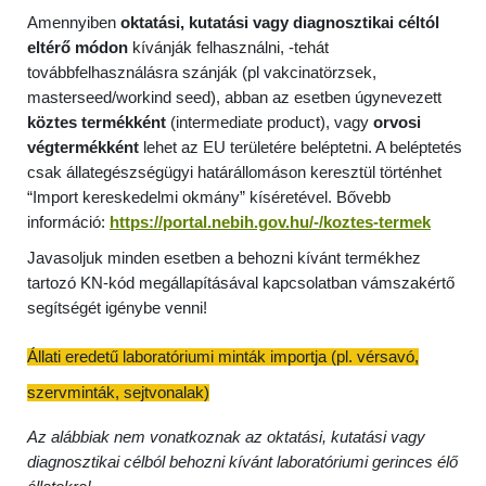
Amennyiben
oktatási, kutatási vagy diagnosztikai céltól
eltérő módon
kívánják felhasználni, -tehát
továbbfelhasználásra szánják (pl vakcinatörzsek,
masterseed/workind seed), abban az esetben
úgynevezett
köztes termékként
(intermediate product), vagy
orvosi
végtermékként
lehet az EU területére beléptetni. A beléptetés
csak állategészségügyi határállomáson keresztül történhet
“Import kereskedelmi okmány” kíséretével. Bővebb
információ:
https://portal.nebih.gov.hu/-/koztes-termek
Javasoljuk minden esetben a behozni kívánt termékhez
tartozó KN-kód megállapításával kapcsolatban vámszakértő
segítségét igénybe venni!
Állati eredetű laboratóriumi minták importja (pl. vérsavó,
szervminták, sejtvonalak)
Az alábbiak nem vonatkoznak az oktatási, kutatási vagy
diagnosztikai célból behozni kívánt laboratóriumi gerinces élő