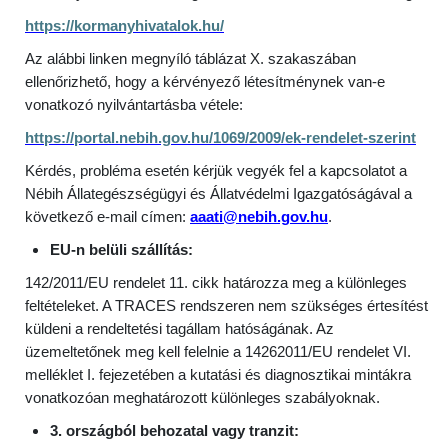
https://kormanyhivatalok.hu/
Az alábbi linken megnyíló táblázat X. szakaszában
ellenőrizhető, hogy a kérvényező létesítménynek van-e
vonatkozó nyilvántartásba vétele:
https://portal.nebih.gov.hu/1069/2009/ek-rendelet-szerint
Kérdés, probléma esetén kérjük vegyék fel a kapcsolatot a
Nébih Állategészségügyi és Állatvédelmi Igazgatóságával a
következő e-mail címen:
aaati@nebih.gov.hu
.
EU-n belüli szállítás:
142/2011/EU rendelet 11. cikk határozza meg a különleges
feltételeket. A TRACES rendszeren nem szükséges értesítést
küldeni a rendeltetési tagállam hatóságának. Az
üzemeltetőnek meg kell felelnie a 14262011/EU rendelet VI.
melléklet I. fejezetében a kutatási és diagnosztikai mintákra
vonatkozóan meghatározott különleges szabályoknak.
3. országból behozatal vagy tranzit: