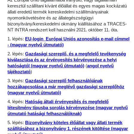
Az Európai Unió tagállamaiba irányuló, vagy tagállamain
keresztül szállítani kívánt élőállat és egyes magas kockázatú
állati eredetű termék kereskedelmi szállítmányainak
nyomonkövetésére és az állategészségügyi
bizonyítvány/kereskedelmi okmány kiállításához a TRACES-
NT INTRA rendszert kell használni 2021. október 11. óta.
1. lépés:
EU-login Európai Uniós azonosítás e-mail címmel
- (magyar nyelvű útmutató)
2. lépés:
Gazdasági szereplő, és a megfelelő tevékenység
kiválasztása és az érvényesítés kérvényezése a helyi
hatóságtól (magyar nyelvű útmutató)
(
angol nyelvű
tájékoztató
)
3. lépés:
Gazdasági szereplő felhasználójának
hozzákapcsolása a már meglévő gazdasági szereplőhöz
(magyar nyelvű útmutató)
4. lépés:
Hatóság általi érvényesítés és megfelelő
létesítmény típusba sorolás kérvényezése (magyar nyelvű
útmutató hatásági felhasználóknak)
5. lépés:
Bizonyítvány köteles élőállat vagy állati termék
szállításához a bizonyítvány 1. részének kitöltése (magyar