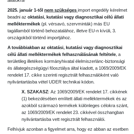
állatokra!
2025. január 1-től
nem szükséges
import engedély kérelmet
beadni az
oktatási, kutatási vagy diagnosztikai célú állati
melléktermékek
(pl. vérsavó, szervminták) más EU
tagállamból történő behozatalához, illetve EU-n kívüli, 3.
országokból történő importjához.
A továbbiakban az oktatási, kutatási vagy diagnosztikai
célú állati melléktermékek felhasználásának feltétele
, a
területileg illetékes kormányhivatal élelmiszerlánc-biztonsági
és állategészségügyi főosztálya által kiadott, a 1069/2009/EK
rendelet 17. cikke szerinti regisztrált felhasználóként való
nyilvántartásba vétel UDER technikai kódon.
X. SZAKASZ
: Az 1069/2009/EK rendelet 17. cikkének
(1) bekezdésében említett állati melléktermékek és az
azokból származó termékek különleges célokra szánt,
az 1069/2009/EK rendelet 23. cikkével összhangban
nyilvántartásba vett regisztrált felhasználói.
Felhívjuk azonban a figyelmet arra, hogy ez abban az esetben