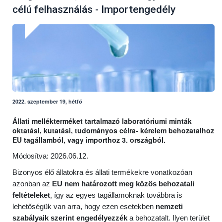
célú felhasználás - Importengedély
2022. szeptember 19, hétfő
Állati mellékterméket tartalmazó laboratóriumi minták
oktatási, kutatási, tudományos célra- kérelem behozatalhoz
EU tagállamból, vagy importhoz 3. országból.
Módosítva: 2026.06.12.
Bizonyos élő állatokra és állati termékekre vonatkozóan
azonban az
EU nem határozott meg közös behozatali
feltételeket
, így az egyes tagállamoknak továbbra is
lehetőségük van arra, hogy ezen esetekben
nemzeti
szabályaik szerint engedélyezzék
a behozatalt. Ilyen terület