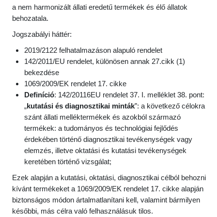
a nem harmonizált állati eredetű termékek és élő állatok
behozatala.
Jogszabályi háttér:
2019/2122 felhatalmazáson alapuló rendelet
142/2011/EU rendelet, különösen annak 27.cikk (1)
bekezdése
1069/2009/EK rendelet 17. cikke
Definíció
: 142/20116EU rendelet 37. I. melléklet 38. pont:
„
kutatási és diagnosztikai minták
”: a következő célokra
szánt állati melléktermékek és azokból származó
termékek: a tudományos és technológiai fejlődés
érdekében történő diagnosztikai tevékenységek vagy
elemzés, illetve oktatási és kutatási tevékenységek
keretében történő vizsgálat;
Ezek alapján a kutatási, oktatási, diagnosztikai célból behozni
kívánt termékeket a 1069/2009/EK rendelet 17. cikke alapján
biztonságos módon ártalmatlanítani kell, valamint bármilyen
későbbi, más célra való felhasználásuk tilos.