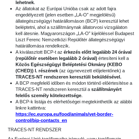
lehetnek
.
Az állatokat az Európai Unióba csak az adott fajra
engedélyezett (jelen esetben „LA-O” megjelölésű)
állategészségügyi határállomáson (BCP) keresztül lehet
beléptetni, ahol a szállítmánynak állatorvosi vizsgálaton
kell átesnie. Magyarországon „LA-O” kijelöléssel Budapest
Liszt Ferenc Nemzetközi Repülőtér állategészségügyi
határállomása rendelkezik.
A kiválasztott BCP-t az
érkezés előtt legalább 24 órával
(repülőtér esetében legalább 2 órával)
értesíteni kell a
Közös Egészségügyi Beléptetési Okmány (KEBO
(CHED)) I. részének
(az úgynevezett előjelentőnek) a
TRACES-NT rendszeren keresztüli beküldésével.
A BCP megfelelő időben és módon történő előértesítése a
TRACES-NT rendszeren keresztül a
szállítmányért
felelős személy kötelezettsége
.
A BCP-k listája és elérhetőségei megtekinthetők az alábbi
linkre kattintva:
https://ec.europa.eu/food/animals/vet-border-
control/bip-contacts_en
TRACES-NT RENDSZER