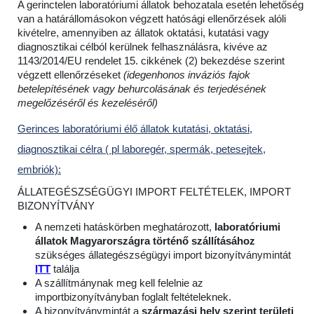
A gerinctelen laboratóriumi állatok behozatala esetén lehetőség
van a határállomásokon végzett hatósági ellenőrzések alóli
kivételre, amennyiben az állatok oktatási, kutatási vagy
diagnosztikai célból kerülnek felhasználásra, kivéve az
1143/2014/EU rendelet 15. cikkének (2) bekezdése szerint
végzett ellenőrzéseket
(idegenhonos inváziós fajok
betelepítésének vagy behurcolásának és terjedésének
megelőzéséről és kezeléséről)
Gerinces laboratóriumi élő állatok kutatási, oktatási,
diagnosztikai célra ( pl laboregér, spermák, petesejtek,
embriók):
ÁLLATEGÉSZSÉGÜGYI IMPORT FELTÉTELEK, IMPORT
BIZONYÍTVÁNY
A nemzeti hatáskörben meghatározott,
laboratóriumi
állatok Magyarországra történő szállításához
szükséges állategészségügyi import bizonyítványmintát
ITT
találja
A szállítmánynak meg kell felelnie az
importbizonyítványban foglalt feltételeknek.
A bizonyítványmintát a
származási hely szerint területi