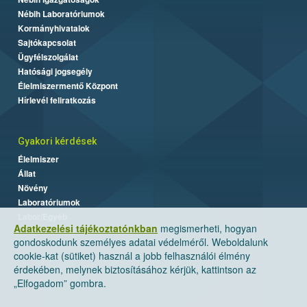
Nébih Laboratóriumok
Kormányhivatalok
Sajtókapcsolat
Ügyfélszolgálat
Hatósági jogsegély
Élelmiszermentő Központ
Hírlevél feliratkozás
Gyakori kérdések
Élelmiszer
Állat
Növény
Laboratóriumok
Labor/Egyéb
Adatkezelési tájékoztatónkban
megismerheti, hogyan
gondoskodunk személyes adatai védelméről. Weboldalunk
cookie-kat (sütiket) használ a jobb felhasználói élmény
érdekében, melynek biztosításához kérjük, kattintson az
„Elfogadom” gombra.