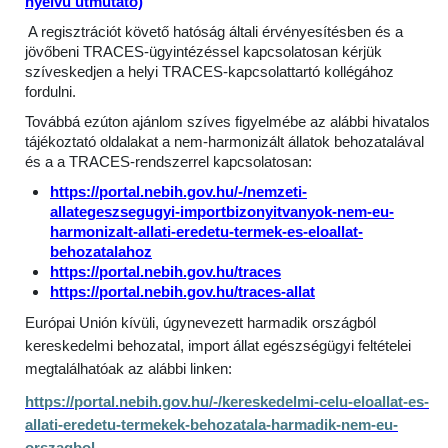
nyelvű útmutató)
A regisztrációt követő hatóság általi érvényesítésben és a
jövőbeni TRACES-ügyintézéssel kapcsolatosan kérjük
szíveskedjen a helyi TRACES-kapcsolattartó kollégához
fordulni.
Továbbá ezúton ajánlom szíves figyelmébe az alábbi hivatalos
tájékoztató oldalakat a nem-harmonizált állatok behozatalával
és a a TRACES-rendszerrel kapcsolatosan:
https://portal.nebih.gov.hu/-/nemzeti-
allategeszsegugyi-importbizonyitvanyok-nem-eu-
harmonizalt-allati-eredetu-termek-es-eloallat-
behozatalahoz
https://portal.nebih.gov.hu/traces
https://portal.nebih.gov.hu/traces-allat
Európai Unión kívüli, úgynevezett harmadik országból
kereskedelmi behozatal, import állat egészségügyi feltételei
megtalálhatóak az alábbi linken:
https://portal.nebih.gov.hu/-/kereskedelmi-celu-eloallat-es-
allati-eredetu-termekek-behozatala-harmadik-nem-eu-