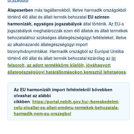
orszagbol
Alapesetben
más tagállamokból, illetve harmadik országokból
történő élő állat és állati termék behozatal
EU szinten
harmonizált, egységes jogszabályok
által történik. Az EU-s
jogszabályok meghatározzák ezen élő állatok és állati termékek
behozatalához szükséges állategészségügyi feltételeket, illetve
az alkalmazandó állategészségügyi import
bizonyítványmintákat. Harmadik országból az Európai Unióba
történő élő állat és állati termék behozatal kizárólag az
itt
felsorolt, az adott termékkörre kijelölt, jóváhagyott
állategészségügyi határállomásokon keresztül lehetséges
.
Az EU harmonizált import feltételekről bővebben
olvashat az alábbi
cikkben
:
https://portal.nebih.gov.hu/-/kereskedelmi-
celu-eloallat-es-allati-eredetu-termekek-behozatala-
harmadik-nem-eu-orszagbol