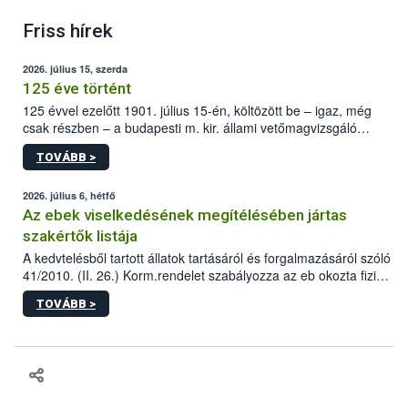
Friss hírek
2026. július 15, szerda
125 éve történt
125 évvel ezelőtt 1901. július 15-én, költözött be – igaz, még
csak részben – a budapesti m. kir. állami vetőmagvizsgáló
állomás a Kis Rókus utca 15. szám alatti, Czigler Győző által
TOVÁBB >
tervezett új épületébe.
2026. július 6, hétfő
Az ebek viselkedésének megítélésében jártas
szakértők listája
A kedvtelésből tartott állatok tartásáról és forgalmazásáról szóló
41/2010. (II. 26.) Korm.rendelet szabályozza az eb okozta fizikai
sérülés, illetve ennek veszélye keletkezésekor felmerülő
TOVÁBB >
hatósági feladatokat, valamint a veszélyes eb tartását és annak
engedélyezését. Ezen eljárások során szükség esetén be kell
vonni az ebek viselkedésének megítélésében jártas szakértőt.