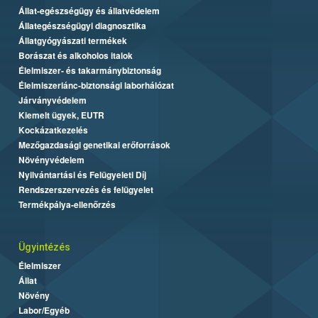
Állat-egészségügy és állatvédelem
Állategészségügyi diagnosztika
Állatgyógyászati termékek
Borászat és alkoholos italok
Élelmiszer- és takarmánybiztonság
Élelmiszerlánc-biztonsági laborhálózat
Járványvédelem
Kiemelt ügyek, EUTR
Kockázatkezelés
Mezőgazdasági genetikai erőforrások
Növényvédelem
Nyilvántartási és Felügyeleti Díj
Rendszerszervezés és felügyelet
Termékpálya-ellenőrzés
Ügyintézés
Élelmiszer
Állat
Növény
Labor/Egyéb