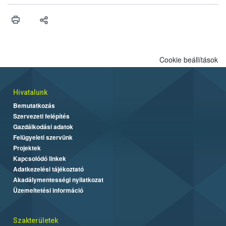
érésű szőlőkben is legyen lehetőség a károsító elleni további
védekezésre. Az Oroganic készítmény kis kiszerelésben kiskerti
felhasználók számára is elérhető és ökológiai termesztésben is
engedélyezett.
Cookie beállítások
Hivatalunk
Bemutatkozás
Szervezeti felépítés
Gazdálkodási adatok
Felügyeleti szervünk
Projektek
Kapcsolódó linkek
Adatkezelési tájékoztató
Akadálymentességi nyilatkozat
Üzemeltetési információ
Szakterületek