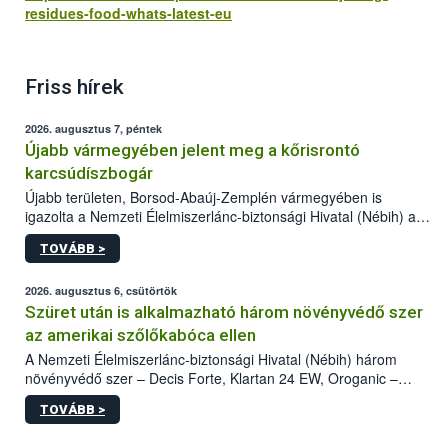
residues-food-whats-latest-eu
Friss hírek
2026. augusztus 7, péntek
Újabb vármegyében jelent meg a kőrisrontó
karcsúdíszbogár
Újabb területen, Borsod-Abaúj-Zemplén vármegyében is
igazolta a Nemzeti Élelmiszerlánc-biztonsági Hivatal (Nébih) a
kőrisrontó karcsúdíszbogár (Agrilus planipennis) jelenlétét. A
TOVÁBB >
kártevőt nem csak színcsapdában találták meg, de már fertőzött
fában is azonosították. A növényvédelmi szakemberek folytatják
az intenzív felderítést, emellett az intézkedéseket a szlovák
2026. augusztus 6, csütörtök
hatósággal is összehangolják a terjedés megállítása érdekében.
Szüret után is alkalmazható három növényvédő szer
az amerikai szőlőkabóca ellen
A Nemzeti Élelmiszerlánc-biztonsági Hivatal (Nébih) három
növényvédő szer – Decis Forte, Klartan 24 EW, Oroganic –
engedélyokiratát módosította, így azok a szüretet követően,
TOVÁBB >
egészen a vesszőérettség (BBCH 91) stádiumáig
felhasználhatóak a szőlőben. A kiterjesztések célja, hogy a korai