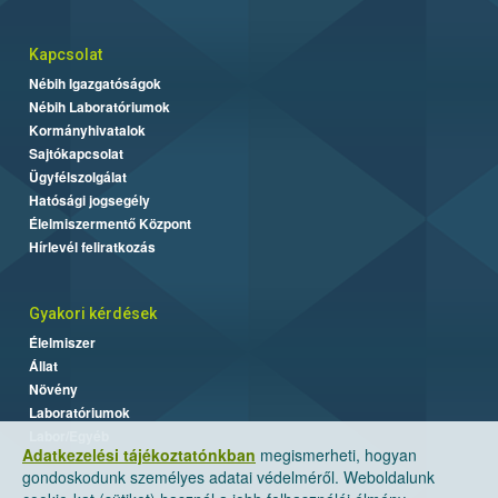
Kapcsolat
Nébih Igazgatóságok
Nébih Laboratóriumok
Kormányhivatalok
Sajtókapcsolat
Ügyfélszolgálat
Hatósági jogsegély
Élelmiszermentő Központ
Hírlevél feliratkozás
Gyakori kérdések
Élelmiszer
Állat
Növény
Laboratóriumok
Labor/Egyéb
Adatkezelési tájékoztatónkban
megismerheti, hogyan
gondoskodunk személyes adatai védelméről. Weboldalunk