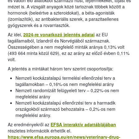
és vadon élő állatokból származó húst, tejtermékeket, tojást és
mézet is. A vizsgált anyagok közé tartoznak többek között a
hormonok (beleértve a szteroidokat), a béta-agonisták
(izomlazítók), az antibakteriális szerek, a parazitaellenes
gyógyszerek és a rovarriasztók.
Az idei,
2024-re vonatkozó jelentés adatai
az EU
tagállamaiból, Izlandról és Norvégiából származnak.
Összességében a nem megfelelő minták aránya 0,13% volt
(493 664 minta közül 629), ez az arány az előző évben 0,11%
volt.
A jelentés a mintákat három terv szerint csoportosítja:
Nemzeti kockázatalapú termelési ellenőrzési terv a
tagállamokban – 0,16%-os nem megfelelési arány
Nemzeti randomizált felügyeleti terv – 0,22%-os nem
megfelelési arány
Nemzeti kockázatalapú ellenőrzési terv a harmadik
országokból származó behozatalra – 0,2%-os nem
megfelelési arány.
Az eredményekről az
EFSA interaktív adattáblájában
részletes információk érhetők el.
https://www.efsa.europa.eu/en/news/veterinary-drug-