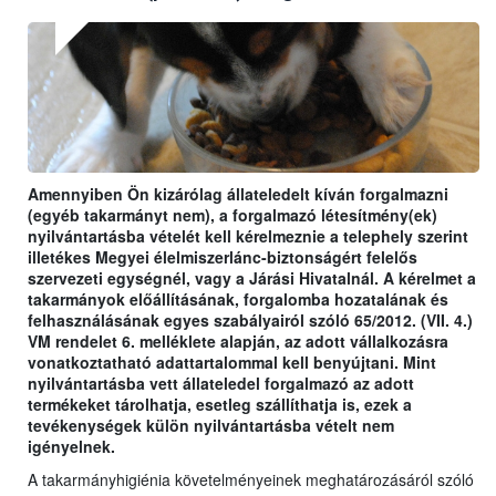
Amennyiben Ön kizárólag állateledelt kíván forgalmazni
(egyéb takarmányt nem), a forgalmazó létesítmény(ek)
nyilvántartásba vételét kell kérelmeznie a telephely szerint
illetékes Megyei élelmiszerlánc-biztonságért felelős
szervezeti egységnél, vagy a Járási Hivatalnál. A kérelmet a
takarmányok előállításának, forgalomba hozatalának és
felhasználásának egyes szabályairól szóló 65/2012. (VII. 4.)
VM rendelet 6. melléklete alapján, az adott vállalkozásra
vonatkoztatható adattartalommal kell benyújtani. Mint
nyilvántartásba vett állateledel forgalmazó az adott
termékeket tárolhatja, esetleg szállíthatja is, ezek a
tevékenységek külön nyilvántartásba vételt nem
igényelnek.
A takarmányhigiénia követelményeinek meghatározásáról szóló