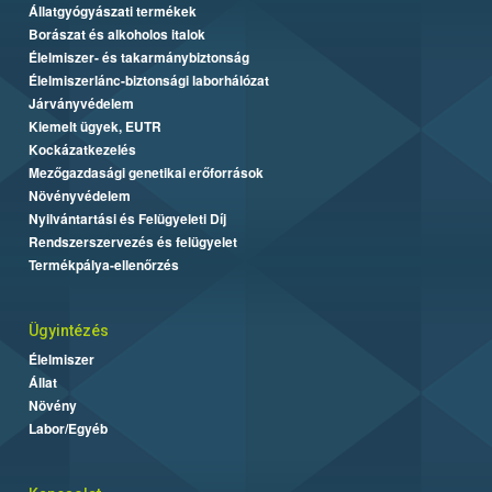
Állatgyógyászati termékek
Borászat és alkoholos italok
Élelmiszer- és takarmánybiztonság
Élelmiszerlánc-biztonsági laborhálózat
Járványvédelem
Kiemelt ügyek, EUTR
Kockázatkezelés
Mezőgazdasági genetikai erőforrások
Növényvédelem
Nyilvántartási és Felügyeleti Díj
Rendszerszervezés és felügyelet
Termékpálya-ellenőrzés
Ügyintézés
Élelmiszer
Állat
Növény
Labor/Egyéb