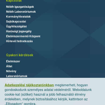
Kapcsolat
Nébih Igazgatóságok
Nébih Laboratóriumok
Kormányhivatalok
Sajtókapcsolat
Ügyfélszolgálat
Hatósági jogsegély
Élelmiszermentő Központ
Hírlevél feliratkozás
Gyakori kérdések
Élelmiszer
Állat
Növény
Laboratóriumok
Labor/Egyéb
Adatkezelési tájékoztatónkban
megismerheti, hogyan
gondoskodunk személyes adatai védelméről. Weboldalunk
cookie-kat (sütiket) használ a jobb felhasználói élmény
érdekében, melynek biztosításához kérjük, kattintson az
„Elfogadom” gombra.