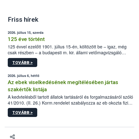
Friss hírek
2026. július 15, szerda
125 éve történt
125 évvel ezelőtt 1901. július 15-én, költözött be – igaz, még
csak részben – a budapesti m. kir. állami vetőmagvizsgáló
állomás a Kis Rókus utca 15. szám alatti, Czigler Győző által
TOVÁBB >
tervezett új épületébe.
2026. július 6, hétfő
Az ebek viselkedésének megítélésében jártas
szakértők listája
A kedvtelésből tartott állatok tartásáról és forgalmazásáról szóló
41/2010. (II. 26.) Korm.rendelet szabályozza az eb okozta fizikai
sérülés, illetve ennek veszélye keletkezésekor felmerülő
TOVÁBB >
hatósági feladatokat, valamint a veszélyes eb tartását és annak
engedélyezését. Ezen eljárások során szükség esetén be kell
vonni az ebek viselkedésének megítélésében jártas szakértőt.