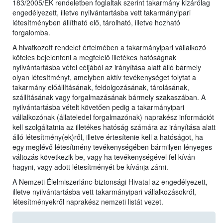
183/2005/EK rendeletben foglaltak szerint takarmány kizárólag
engedélyezett, illetve nyilvántartásba vett takarmányipari
létesítményben állítható elő, tárolható, illetve hozható
forgalomba.
A hivatkozott rendelet értelmében a takarmányipari vállalkozó
köteles bejelenteni a megfelelő illetékes hatóságnak
nyilvántartásba vétel céljából az irányítása alatt álló bármely
olyan létesítményt, amelyben aktív tevékenységet folytat a
takarmány előállításának, feldolgozásának, tárolásának,
szállításának vagy forgalmazásának bármely szakaszában. A
nyilvántartásba vételt követően pedig a takarmányipari
vállalkozónak (állateledel forgalmazónak) naprakész információt
kell szolgáltatnia az illetékes hatóság számára az irányítása alatt
álló létesítmény(ek)ről, illetve értesítenie kell a hatóságot, ha
egy meglévő létesítmény tevékenységében bármilyen lényeges
változás következik be, vagy ha tevékenységével fel kíván
hagyni, vagy adott létesítményét be kívánja zárni.
A Nemzeti Élelmiszerlánc-biztonsági Hivatal az engedélyezett,
illetve nyilvántartásba vett takarmányipari vállalkozásokról,
létesítményekről naprakész nemzeti listát vezet.