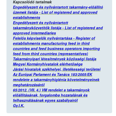
Kapcsolódó tartalmak
Engedélyezett és nyilvántartott takarmány-előállító
üzemek listája - List of registered and approved
establishments
Engedélyezett és nyilvántartott
takarmányközvetítők listája - List of registered and
approved intermediaries
Felelős képviselők nyilvántartása - Register of
establishments manufacturing feed in third
countries and feed business operators importing
feed from third countries (representatives)
Takarmányipari létesítmények közösségi listája
Megyei Kormányhivatalok elérhetősége
Járási hivatalok székhelyei, illetékességi területei
Az Európai Parlament és Tanács 183/2005/EK
rendelete a takarmányhigiénia követelményeinek
meghatározásáról
65/2012. (VII. 4.) VM rendelet a takarmányok
előállításának, forgalomba hozatalának és
felhasználásának egyes szabályairól
Gy.I.K.