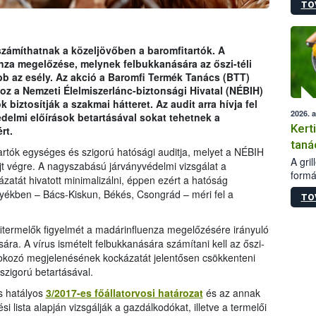
TO
módos
egész
felha
célja
zámíthatnak a közeljövőben a baromfitartók. A
lehet
enza megelőzése, melynek felbukkanására az őszi-téli
Az Or
 az esély. Az akció a Baromfi Termék Tanács (BTT)
felha
z a Nemzeti Élelmiszerlánc-biztonsági Hivatal (NÉBIH)
terme
k biztosítják a szakmai hátteret. Az audit arra hívja fel
2026. 
édelmi előírások betartásával sokat tehetnek a
Kert
rt.
taná
rtók egységes és szigorú hatósági auditja, melyet a NÉBIH
A gri
t végre. A nagyszabású járványvédelmi vizsgálat a
formá
atát hivatott minimalizálni, éppen ezért a hatóság
romlá
yékben – Bács-Kiskun, Békés, Csongrád – méri fel a
TO
szapo
sütög
techni
omfitermelők figyelmét a madárinfluenza megelőzésére irányuló
alapa
ára. A vírus ismételt felbukkanására számítani kell az őszi-
higié
okozó megjelenésének kockázatát jelentősen csökkenteni
hőkez
szigorú betartásával.
tárol
is hatályos
3/2017-es főállatorvosi határozat
és az annak
Hivat
ési lista alapján vizsgálják a gazdálkodókat, illetve a termelői
a biz