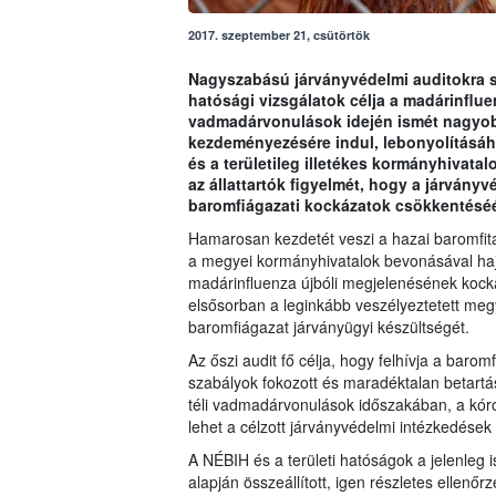
2017. szeptember 21, csütörtök
Nagyszabású járványvédelmi auditokra s
hatósági vizsgálatok célja a madárinflu
vadmadárvonulások idején ismét nagyobb
kezdeményezésére indul, lebonyolításáho
és a területileg illetékes kormányhivatalo
az állattartók figyelmét, hogy a járványv
baromfiágazati kockázatok csökkentéséé
Hamarosan kezdetét veszi a hazai baromfita
a megyei kormányhivatalok bevonásával haj
madárinfluenza újbóli megjelenésének kockáz
elsősorban a leginkább veszélyeztetett meg
baromfiágazat járványügyi készültségét.
Az őszi audit fő célja, hogy felhívja a bar
szabályok fokozott és maradéktalan betartás
téli vadmadárvonulások időszakában, a kór
lehet a célzott járványvédelmi intézkedések 
A NÉBIH és a területi hatóságok a jelenleg 
alapján összeállított, igen részletes ellenőrz