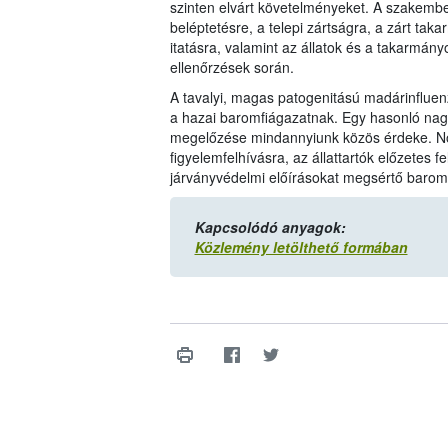
szinten elvárt követelményeket. A szakembe
beléptetésre, a telepi zártságra, a zárt tak
itatásra, valamint az állatok és a takarmá
ellenőrzések során.
A tavalyi, magas patogenitású madárinfluenza
a hazai baromfiágazatnak. Egy hasonló nag
megelőzése mindannyiunk közös érdeke. Noh
figyelemfelhívásra, az állattartók előzetes 
járványvédelmi előírásokat megsértő baromf
Kapcsolódó anyagok:
Közlemény letölthető formában