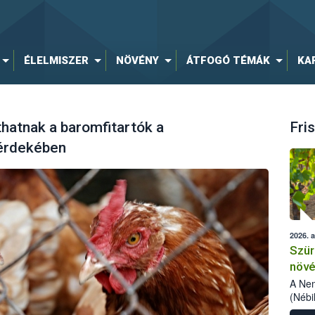
ÉLELMISZER
NÖVÉNY
ÁTFOGÓ TÉMÁK
KA
hatnak a baromfitartók a
Fris
érdekében
2026. 
Szür
növé
szől
A Nem
(Nébi
Klart