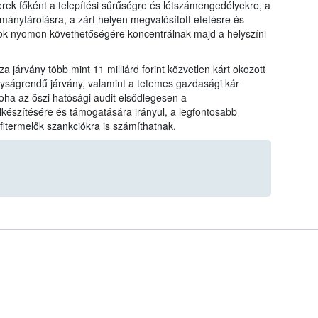
rek főként a telepítési sűrűségre és létszámengedélyekre, a
armánytárolásra, a zárt helyen megvalósított etetésre és
nyok nyomon követhetőségére koncentrálnak majd a helyszíni
 járvány több mint 11 milliárd forint közvetlen kárt okozott
yságrendű járvány, valamint a tetemes gazdasági kár
a az őszi hatósági audit elsődlegesen a
felkészítésére és támogatására irányul, a legfontosabb
itermelők szankciókra is számíthatnak.