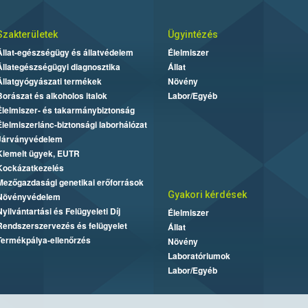
Szakterületek
Ügyintézés
Állat-egészségügy és állatvédelem
Élelmiszer
Állategészségügyi diagnosztika
Állat
Állatgyógyászati termékek
Növény
Borászat és alkoholos italok
Labor/Egyéb
Élelmiszer- és takarmánybiztonság
Élelmiszerlánc-biztonsági laborhálózat
Járványvédelem
Kiemelt ügyek, EUTR
Kockázatkezelés
Mezőgazdasági genetikai erőforrások
Gyakori kérdések
Növényvédelem
Nyilvántartási és Felügyeleti Díj
Élelmiszer
Rendszerszervezés és felügyelet
Állat
Termékpálya-ellenőrzés
Növény
Laboratóriumok
Labor/Egyéb