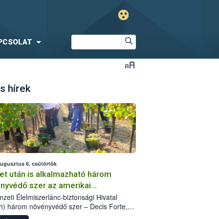
PCSOLAT
s hírek
augusztus 6, csütörtök
et után is alkalmazható három
nyvédő szer az amerikai
őkabóca ellen
zeti Élelmiszerlánc-biztonsági Hivatal
h) három növényvédő szer – Decis Forte,
an 24 EW, Oroganic – engedélyokiratát