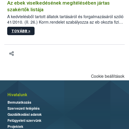
Az ebek viselkedésének megítélésében jártas
szakértők listája
A kedvtelésből tartott állatok tartásáról és forgalmazásáról szóló
41/2010. (II. 26.) Korm.rendelet szabályozza az eb okozta fizikai
sérülés, illetve ennek veszélye keletkezésekor felmerülő
TOVÁBB >
hatósági feladatokat, valamint a veszélyes eb tartását és annak
engedélyezését. Ezen eljárások során szükség esetén be kell
vonni az ebek viselkedésének megítélésében jártas szakértőt.
Cookie beállítások
Hivatalunk
Bemutatkozás
Szervezeti felépítés
Gazdálkodási adatok
Felügyeleti szervünk
Projektek