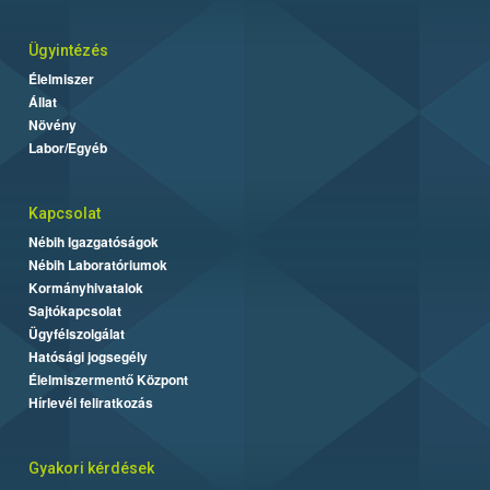
Ügyintézés
Élelmiszer
Állat
Növény
Labor/Egyéb
Kapcsolat
Nébih Igazgatóságok
Nébih Laboratóriumok
Kormányhivatalok
Sajtókapcsolat
Ügyfélszolgálat
Hatósági jogsegély
Élelmiszermentő Központ
Hírlevél feliratkozás
Gyakori kérdések