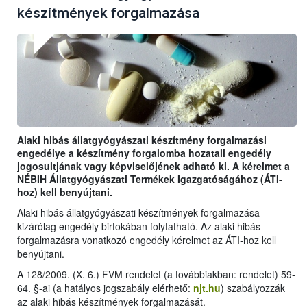
készítmények forgalmazása
Alaki hibás állatgyógyászati készítmény forgalmazási
engedélye a készítmény forgalomba hozatali engedély
jogosultjának vagy képviselőjének adható ki. A kérelmet a
NÉBIH Állatgyógyászati Termékek Igazgatóságához (ÁTI-
hoz) kell benyújtani.
Alaki hibás állatgyógyászati készítmények forgalmazása
kizárólag engedély birtokában folytatható. Az alaki hibás
forgalmazásra vonatkozó engedély kérelmet az ÁTI-hoz kell
benyújtani.
A 128/2009. (X. 6.) FVM rendelet (a továbbiakban: rendelet) 59-
64. §-ai (
a hatályos jogszabály elérhető:
njt.hu
) szabályozzák
az alaki hibás készítmények forgalmazását.