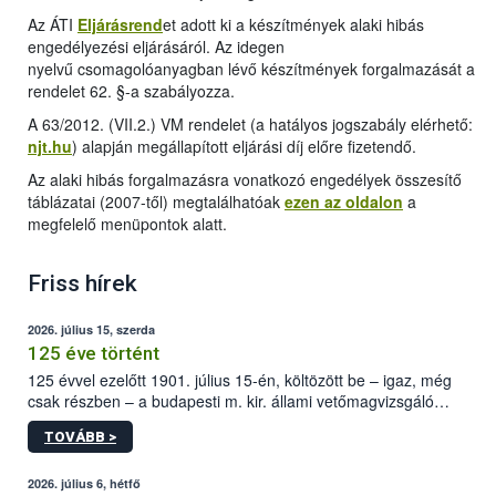
Az ÁTI
Eljárásrend
et adott ki a készítmények alaki hibás
engedélyezési eljárásáról. Az idegen
nyelvű csomagolóanyagban lévő készítmények forgalmazását a
rendelet 62. §-a szabályozza.
A 63/2012. (VII.2.) VM rendelet (
a hatályos jogszabály elérhető:
njt.hu
) alapján megállapított eljárási díj előre fizetendő.
Az alaki hibás forgalmazásra vonatkozó engedélyek összesítő
táblázatai (2007-től) megtalálhatóak
ezen az oldalon
a
megfelelő menüpontok alatt.
Friss hírek
2026. július 15, szerda
125 éve történt
125 évvel ezelőtt 1901. július 15-én, költözött be – igaz, még
csak részben – a budapesti m. kir. állami vetőmagvizsgáló
állomás a Kis Rókus utca 15. szám alatti, Czigler Győző által
TOVÁBB >
tervezett új épületébe.
2026. július 6, hétfő