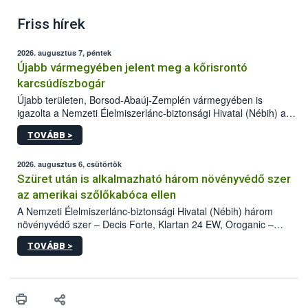
Friss hírek
2026. augusztus 7, péntek
Újabb vármegyében jelent meg a kőrisrontó
karcsúdíszbogár
Újabb területen, Borsod-Abaúj-Zemplén vármegyében is
igazolta a Nemzeti Élelmiszerlánc-biztonsági Hivatal (Nébih) a
kőrisrontó karcsúdíszbogár (Agrilus planipennis) jelenlétét. A
TOVÁBB >
kártevőt nem csak színcsapdában találták meg, de már fertőzött
fában is azonosították. A növényvédelmi szakemberek folytatják
az intenzív felderítést, emellett az intézkedéseket a szlovák
2026. augusztus 6, csütörtök
hatósággal is összehangolják a terjedés megállítása érdekében.
Szüret után is alkalmazható három növényvédő szer
az amerikai szőlőkabóca ellen
A Nemzeti Élelmiszerlánc-biztonsági Hivatal (Nébih) három
növényvédő szer – Decis Forte, Klartan 24 EW, Oroganic –
engedélyokiratát módosította, így azok a szüretet követően,
TOVÁBB >
egészen a vesszőérettség (BBCH 91) stádiumáig
felhasználhatóak a szőlőben. A kiterjesztések célja, hogy a korai
érésű szőlőkben is legyen lehetőség a károsító elleni további
védekezésre. Az Oroganic készítmény kis kiszerelésben kiskerti
felhasználók számára is elérhető és ökológiai termesztésben is