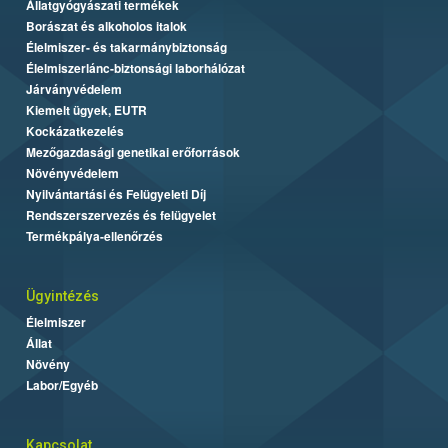
Állatgyógyászati termékek
Borászat és alkoholos italok
Élelmiszer- és takarmánybiztonság
Élelmiszerlánc-biztonsági laborhálózat
Járványvédelem
Kiemelt ügyek, EUTR
Kockázatkezelés
Mezőgazdasági genetikai erőforrások
Növényvédelem
Nyilvántartási és Felügyeleti Díj
Rendszerszervezés és felügyelet
Termékpálya-ellenőrzés
Ügyintézés
Élelmiszer
Állat
Növény
Labor/Egyéb
Kapcsolat