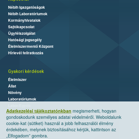
Nébih Igazgatóságok
Nébih Laboratóriumok
Kormányhivatalok
Sajtókapcsolat
Ügyfélszolgálat
Hatósági jogsegély
Élelmiszermentő Központ
Hírlevél feliratkozás
Gyakori kérdések
Élelmiszer
Állat
Növény
Laboratóriumok
Labor/Egyéb
Adatkezelési tájékoztatónkban
megismerheti, hogyan
gondoskodunk személyes adatai védelméről. Weboldalunk
cookie-kat (sütiket) használ a jobb felhasználói élmény
érdekében, melynek biztosításához kérjük, kattintson az
„Elfogadom” gombra.