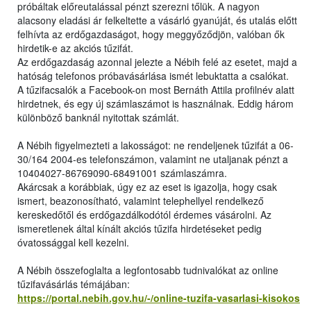
próbáltak előreutalással pénzt szerezni tőlük. A nagyon
alacsony eladási ár felkeltette a vásárló gyanúját, és utalás előtt
felhívta az erdőgazdaságot, hogy meggyőződjön, valóban ők
hirdetik-e az akciós tűzifát.
Az erdőgazdaság azonnal jelezte a Nébih felé az esetet, majd a
hatóság telefonos próbavásárlása ismét lebuktatta a csalókat.
A tűzifacsalók a Facebook-on most Bernáth Attila profilnév alatt
hirdetnek, és egy új számlaszámot is használnak. Eddig három
különböző banknál nyitottak számlát.
A Nébih figyelmezteti a lakosságot: ne rendeljenek tűzifát a 06-
30/164 2004-es telefonszámon, valamint ne utaljanak pénzt a
10404027-86769090-68491001 számlaszámra.
Akárcsak a korábbiak, úgy ez az eset is igazolja, hogy csak
ismert, beazonosítható, valamint telephellyel rendelkező
kereskedőtől és erdőgazdálkodótól érdemes vásárolni. Az
ismeretlenek által kínált akciós tűzifa hirdetéseket pedig
óvatossággal kell kezelni.
A Nébih összefoglalta a legfontosabb tudnivalókat az online
tűzifavásárlás témájában:
https://portal.nebih.gov.hu/-/online-tuzifa-vasarlasi-kisokos