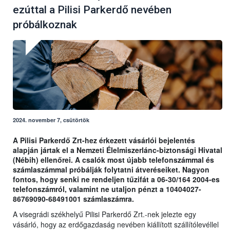
ezúttal a Pilisi Parkerdő nevében
próbálkoznak
2024. november 7, csütörtök
A Pilisi Parkerdő Zrt-hez érkezett vásárlói bejelentés
alapján jártak el a Nemzeti Élelmiszerlánc-biztonsági Hivatal
(Nébih) ellenőrei. A csalók most újabb telefonszámmal és
számlaszámmal próbálják folytatni átveréseiket. Nagyon
fontos, hogy senki ne rendeljen tűzifát a 06-30/164 2004-es
telefonszámról, valamint ne utaljon pénzt a 10404027-
86769090-68491001 számlaszámra.
A visegrádi székhelyű Pilisi Parkerdő Zrt.-nek jelezte egy
vásárló, hogy az erdőgazdaság nevében kiállított szállítólevéllel