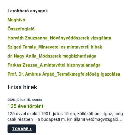
Letölthető anyagok
Meghívó
Összefoglaló
Horváth Zsuzsanna_Növényvédőszerek vizsgálata
Szigeti Tamás_Mintavetel es mintaveteli hibak
dr. Nagy Attila_Módszerek megbízhatósága
Farkas Zsuzsa_A mintavétel bizonytalansága
Prof. Dr. Ambrus Árpád_Termékmegfelelőség igazolása
Friss hírek
2026. július 15, szerda
125 éve történt
125 évvel ezelőtt 1901. július 15-én, költözött be – igaz, még
csak részben – a budapesti m. kir. állami vetőmagvizsgáló
állomás a Kis Rókus utca 15. szám alatti, Czigler Győző által
TOVÁBB >
tervezett új épületébe.