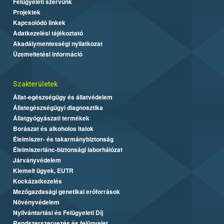
Felügyeleti szervünk
Projektek
Kapcsolódó linkek
Adatkezelési tájékoztató
Akadálymentességi nyilatkozat
Üzemeltetési információ
Szakterületek
Állat-egészségügy és állatvédelem
Állategészségügyi diagnosztika
Állatgyógyászati termékek
Borászat és alkoholos italok
Élelmiszer- és takarmánybiztonság
Élelmiszerlánc-biztonsági laborhálózat
Járványvédelem
Kiemelt ügyek, EUTR
Kockázatkezelés
Mezőgazdasági genetikai erőforrások
Növényvédelem
Nyilvántartási és Felügyeleti Díj
Rendszerszervezés és felügyelet