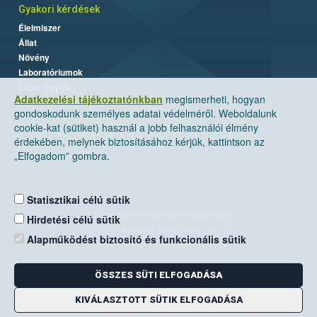
Gyakori kérdések
Élelmiszer
Állat
Növény
Laboratóriumok
Labor/Egyéb
Adatkezelési tájékoztatónkban
megismerheti, hogyan
gondoskodunk személyes adatai védelméről. Weboldalunk
cookie-kat (sütiket) használ a jobb felhasználói élmény
érdekében, melynek biztosításához kérjük, kattintson az
„Elfogadom” gombra.
Statisztikai célú sütik
Nemzeti Élelmiszerlánc-biztonsági Hivatal
Hirdetési célú sütik
Cím: 1024 Budapest, Keleti Károly utca. 24.
Alapműködést biztosító és funkcionális sütik
Levelezési cím: 1525 Budapest. Pf. 30.
ÖSSZES SÜTI ELFOGADÁSA
E-mail:
ugyfelszolgalat@nebih.gov.hu
Zöld szám: 06-80/263-244
KIVÁLASZTOTT SÜTIK ELFOGADÁSA
Telefon: 06-1/ 336-9000