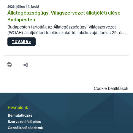
2026. július 14, kedd
Állategészségügyi Világszervezet állatjóléti ülése
Budapesten
Budapesten tartották az Állategészségügyi Világszervezet
(WOAH) állatjólétért felelős szakértői találkozóját június 29. és
július 2. között. Az Agrár- és Élelmiszergazdaságért Felelős
TOVÁBB >
Minisztérium (AÉM) és a Nemzeti Élelmiszerlánc-biztonsági
Hivatal (Nébih) szervezésével megvalósult rendezvény célja a
gazdasági haszonállatok jólétének elősegítése volt az európai
régió országaiban. Az ülésen, több mint 50 résztvevő osztotta
meg tapasztalatait a gazdasági haszonállatok jólétének
fejlesztéséről.
Cookie beállítások
Hivatalunk
Bemutatkozás
Szervezeti felépítés
Gazdálkodási adatok