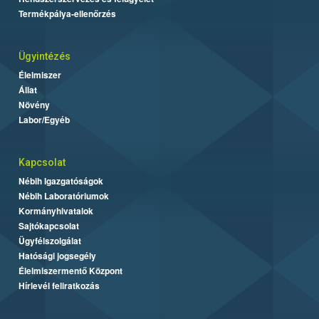
Termékpálya-ellenőrzés
Ügyintézés
Élelmiszer
Állat
Növény
Labor/Egyéb
Kapcsolat
Nébih Igazgatóságok
Nébih Laboratóriumok
Kormányhivatalok
Sajtókapcsolat
Ügyfélszolgálat
Hatósági jogsegély
Élelmiszermentő Központ
Hírlevél feliratkozás