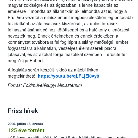
magyar zöldségre és az ágazatban is lenne kapacitás az
emelésre – mondta az államtitkár, aki elmondta azt is, hogy a
FruitVeb vezetői a minisztériumi megbeszélésükön legfontosabb
feladatként az áfa csalások kiszűrését, az uniós források
felhasználásának célhoz kötöttségét és a hatékony ellenőrzést
nevezték meg. Ennek értelmében és ennek érdekében a
kormányzat továbbra is fel fog lépni a silány minőségű, emberi
fogyasztásra alkalmatlan, veszélyes élelmiszerek piacra
jutásával, és az azokat forgalmazókkal szemben – erősítette
meg Zsigó Róbert.
A foglalás során készült videó az alábbi linken
megtekinthető:
https://youtu.be/qLFLjEI0vy8
Forrás: Földművelésügyi Minisztérium
Friss hírek
2026. július 15, szerda
125 éve történt
125 évvel ezelőtt 1901. július 15-én, költözött be – igaz, még