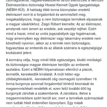
csomagolóknál, nagykereskedőknél tartott ellenőrzést a Nemzeti
Élelmiszerlánc-biztonsági Hivatal Kiemelt Ügyek Igazgatósága
(NÉBIH KÜI). A hatóság több tonna bizonytalan eredetű
élelmiszert vont ki a forgalomból és semmisített meg,
megakadályozva, hogy a nem biztonságos termékek eljussanak
a magyar vásárlókhoz. Zsigó Róbert kiemelte: Az az élelmiszer,
amelynek nem ismert az eredete, sok veszélyt rejthet. Ezért
mind a hazai, mind az uniós jogszabályok úgy fogalmaznak,
hogy amennyiben egy élelmiszer vagy takarmány eredete nem
követhető nyomon, akkor az a termék nem biztonságos,
fogyasztása az emberek és az állatok számára is egészségügyi
kockázatot jelent.
A kormány célja, hogy minél több egészséges, kiváló minőségű
és biztonságos magyar élelmiszer kerüljön az emberek
asztalára. Ezért a NÉBIH folyamatosan ellenőrzi a piacok,
termelők, kereskedők kínálatát. A múlt héten egy
zöldségfelvásárló, -kereskedő cég csomagoló üzemében 16
tonna burgonya azonnali forgalomból történő kivonását és
megsemmisítését rendelték el, ezen felül további 600 kg
burgonyát zároltak a szakemberek. A zárolásra, illetve a
megsemmisítésre azért került sor, mert a termékek származását
nem tudták hitelt érdemlően bizonyítani. Egy másik