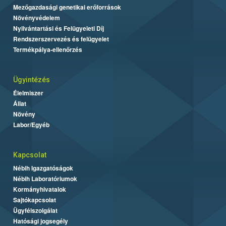
Mezőgazdasági genetikai erőforrások
Növényvédelem
Nyilvántartási és Felügyeleti Díj
Rendszerszervezés és felügyelet
Termékpálya-ellenőrzés
Ügyintézés
Élelmiszer
Állat
Növény
Labor/Egyéb
Kapcsolat
Nébih Igazgatóságok
Nébih Laboratóriumok
Kormányhivatalok
Sajtókapcsolat
Ügyfélszolgálat
Hatósági jogsegély