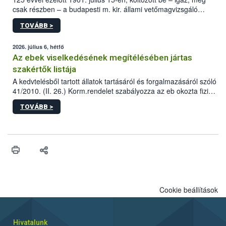
csak részben – a budapesti m. kir. állami vetőmagvizsgáló
állomás a Kis Rókus utca 15. szám alatti, Czigler Győző által
TOVÁBB >
tervezett új épületébe.
2026. július 6, hétfő
Az ebek viselkedésének megítélésében jártas
szakértők listája
A kedvtelésből tartott állatok tartásáról és forgalmazásáról szóló
41/2010. (II. 26.) Korm.rendelet szabályozza az eb okozta fizikai
sérülés, illetve ennek veszélye keletkezésekor felmerülő
TOVÁBB >
hatósági feladatokat, valamint a veszélyes eb tartását és annak
engedélyezését. Ezen eljárások során szükség esetén be kell
vonni az ebek viselkedésének megítélésében jártas szakértőt.
Cookie beállítások
Hivatalunk