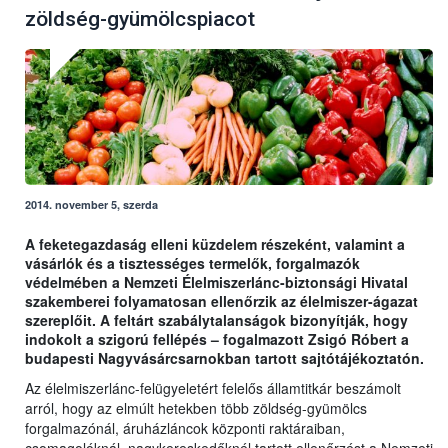
zöldség-gyümölcspiacot
2014. november 5, szerda
A feketegazdaság elleni küzdelem részeként, valamint a
vásárlók és a tisztességes termelők, forgalmazók
védelmében a Nemzeti Élelmiszerlánc-biztonsági Hivatal
szakemberei folyamatosan ellenőrzik az élelmiszer-ágazat
szereplőit. A feltárt szabálytalanságok bizonyítják, hogy
indokolt a szigorú fellépés – fogalmazott Zsigó Róbert a
budapesti Nagyvásárcsarnokban tartott sajtótájékoztatón.
Az élelmiszerlánc-felügyeletért felelős államtitkár beszámolt
arról, hogy az elmúlt hetekben több zöldség-gyümölcs
forgalmazónál, áruházláncok központi raktáraiban,