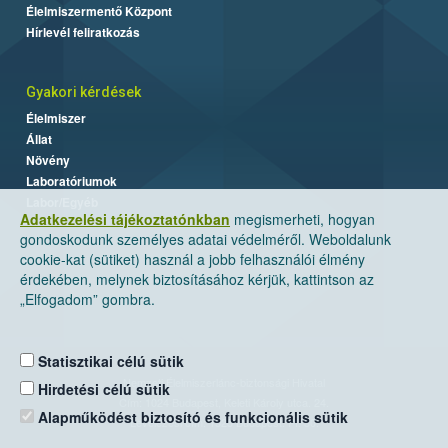
Élelmiszermentő Központ
Hírlevél feliratkozás
Gyakori kérdések
Élelmiszer
Állat
Növény
Laboratóriumok
Labor/Egyéb
Adatkezelési tájékoztatónkban
megismerheti, hogyan
gondoskodunk személyes adatai védelméről. Weboldalunk
cookie-kat (sütiket) használ a jobb felhasználói élmény
érdekében, melynek biztosításához kérjük, kattintson az
„Elfogadom” gombra.
Statisztikai célú sütik
Nemzeti Élelmiszerlánc-biztonsági Hivatal
Hirdetési célú sütik
Cím: 1024 Budapest, Keleti Károly utca. 24.
Alapműködést biztosító és funkcionális sütik
Levelezési cím: 1525 Budapest. Pf. 30.