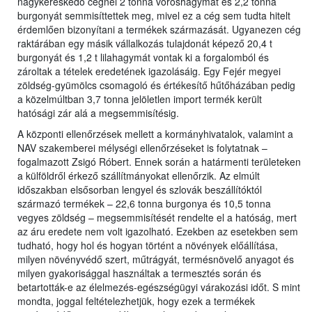
nagykereskedő cégnél 2 tonna vöröshagymát és 2,2 tonna
burgonyát semmisíttettek meg, mivel ez a cég sem tudta hitelt
érdemlően bizonyítani a termékek származását. Ugyanezen cég
raktárában egy másik vállalkozás tulajdonát képező 20,4 t
burgonyát és 1,2 t lilahagymát vontak ki a forgalomból és
zároltak a tételek eredetének igazolásáig. Egy Fejér megyei
zöldség-gyümölcs csomagoló és értékesítő hűtőházában pedig
a közelmúltban 3,7 tonna jelöletlen import termék került
hatósági zár alá a megsemmisítésig.
A központi ellenőrzések mellett a kormányhivatalok, valamint a
NAV szakemberei mélységi ellenőrzéseket is folytatnak –
fogalmazott Zsigó Róbert. Ennek során a határmenti területeken
a külföldről érkező szállítmányokat ellenőrzik. Az elmúlt
időszakban elsősorban lengyel és szlovák beszállítóktól
származó termékek – 22,6 tonna burgonya és 10,5 tonna
vegyes zöldség – megsemmisítését rendelte el a hatóság, mert
az áru eredete nem volt igazolható. Ezekben az esetekben sem
tudható, hogy hol és hogyan történt a növények előállítása,
milyen növényvédő szert, műtrágyát, termésnövelő anyagot és
milyen gyakorisággal használtak a termesztés során és
betartották-e az élelmezés-egészségügyi várakozási időt. S mint
mondta, joggal feltételezhetjük, hogy ezek a termékek