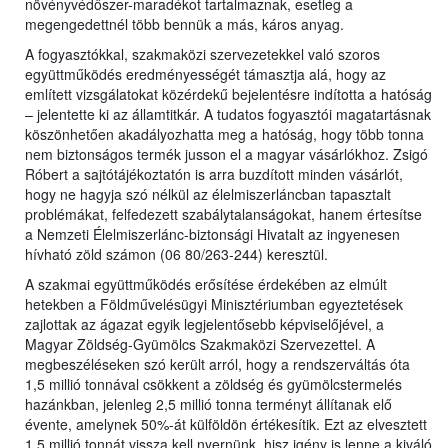
növényvédőszer-maradékot tartalmaznak, esetleg a
megengedettnél több bennük a más, káros anyag.
A fogyasztókkal, szakmaközi szervezetekkel való szoros
együttműködés eredményességét támasztja alá, hogy az
említett vizsgálatokat közérdekű bejelentésre indította a hatóság
– jelentette ki az államtitkár. A tudatos fogyasztói magatartásnak
köszönhetően akadályozhatta meg a hatóság, hogy több tonna
nem biztonságos termék jusson el a magyar vásárlókhoz. Zsigó
Róbert a sajtótájékoztatón is arra buzdított minden vásárlót,
hogy ne hagyja szó nélkül az élelmiszerláncban tapasztalt
problémákat, felfedezett szabálytalanságokat, hanem értesítse
a Nemzeti Élelmiszerlánc-biztonsági Hivatalt az ingyenesen
hívható zöld számon (06 80/263-244) keresztül.
A szakmai együttműködés erősítése érdekében az elmúlt
hetekben a Földművelésügyi Minisztériumban egyeztetések
zajlottak az ágazat egyik legjelentősebb képviselőjével, a
Magyar Zöldség-Gyümölcs Szakmaközi Szervezettel. A
megbeszéléseken szó került arról, hogy a rendszerváltás óta
1,5 millió tonnával csökkent a zöldség és gyümölcstermelés
hazánkban, jelenleg 2,5 millió tonna terményt állítanak elő
évente, amelynek 50%-át külföldön értékesítik. Ezt az elvesztett
1,5 millió tonnát vissza kell nyernünk, hisz igény is lenne a kiváló