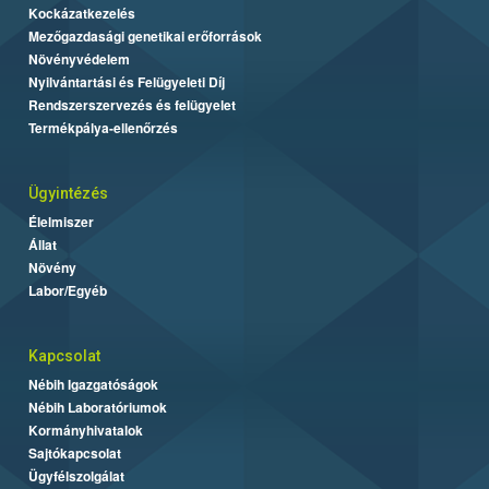
Kockázatkezelés
Mezőgazdasági genetikai erőforrások
Növényvédelem
Nyilvántartási és Felügyeleti Díj
Rendszerszervezés és felügyelet
Termékpálya-ellenőrzés
Ügyintézés
Élelmiszer
Állat
Növény
Labor/Egyéb
Kapcsolat
Nébih Igazgatóságok
Nébih Laboratóriumok
Kormányhivatalok
Sajtókapcsolat
Ügyfélszolgálat