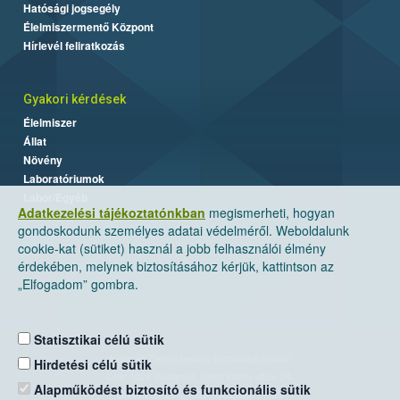
Hatósági jogsegély
Élelmiszermentő Központ
Hírlevél feliratkozás
Gyakori kérdések
Élelmiszer
Állat
Növény
Laboratóriumok
Labor/Egyéb
Adatkezelési tájékoztatónkban
megismerheti, hogyan
gondoskodunk személyes adatai védelméről. Weboldalunk
cookie-kat (sütiket) használ a jobb felhasználói élmény
érdekében, melynek biztosításához kérjük, kattintson az
„Elfogadom” gombra.
Statisztikai célú sütik
Nemzeti Élelmiszerlánc-biztonsági Hivatal
Hirdetési célú sütik
Cím: 1024 Budapest, Keleti Károly utca. 24.
Alapműködést biztosító és funkcionális sütik
Levelezési cím: 1525 Budapest. Pf. 30.