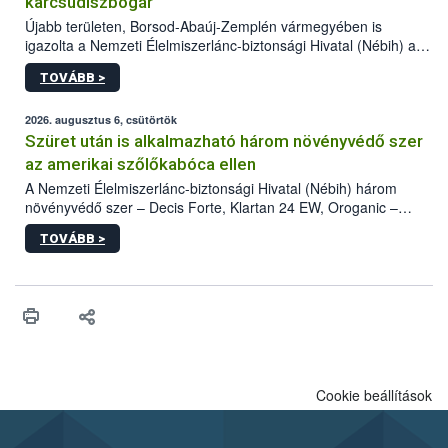
karcsúdíszbogár
Újabb területen, Borsod-Abaúj-Zemplén vármegyében is
igazolta a Nemzeti Élelmiszerlánc-biztonsági Hivatal (Nébih) a
kőrisrontó karcsúdíszbogár (Agrilus planipennis) jelenlétét. A
TOVÁBB >
kártevőt nem csak színcsapdában találták meg, de már fertőzött
fában is azonosították. A növényvédelmi szakemberek folytatják
az intenzív felderítést, emellett az intézkedéseket a szlovák
2026. augusztus 6, csütörtök
hatósággal is összehangolják a terjedés megállítása érdekében.
Szüret után is alkalmazható három növényvédő szer
az amerikai szőlőkabóca ellen
A Nemzeti Élelmiszerlánc-biztonsági Hivatal (Nébih) három
növényvédő szer – Decis Forte, Klartan 24 EW, Oroganic –
engedélyokiratát módosította, így azok a szüretet követően,
TOVÁBB >
egészen a vesszőérettség (BBCH 91) stádiumáig
felhasználhatóak a szőlőben. A kiterjesztések célja, hogy a korai
érésű szőlőkben is legyen lehetőség a károsító elleni további
védekezésre. Az Oroganic készítmény kis kiszerelésben kiskerti
felhasználók számára is elérhető és ökológiai termesztésben is
engedélyezett.
Cookie beállítások