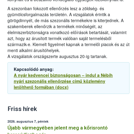
A szezonban fokozott ellenőrzés lesz a zöldség- és
gyümölcsforgalmazás területén. A vizsgálatok érintik a
görögdinnyét, de más szezonális termékekre is kiterjednek. A
szakemberek ellenőrzik a termékek minőségét, az
élelmiszerbiztonságra vonatkozó előírások betartását, valamint
azt, hogy az árusított termék valóban saját termelésből
származik-e. Kiemelt figyelmet kapnak a termelői piacok és az út
menti alkalmi árusítóhelyek.
A vizsgálatok országszerte augusztus 20-ig tartanak.
Kapcsolódó anyag:
A nyár kedvencei biztonságosan – indul a Nébih
nyári szezonális ellenőrzése című közlemény
letölthető formában (docx)
Friss hírek
2026. augusztus 7, péntek
Újabb vármegyében jelent meg a kőrisrontó