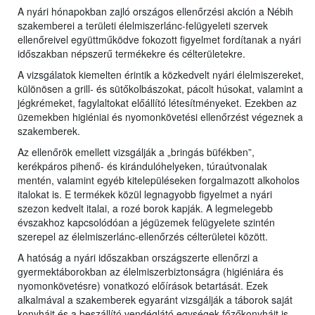
A nyári hónapokban zajló országos ellenőrzési akción a Nébih
szakemberei a területi élelmiszerlánc-felügyeleti szervek
ellenőreivel együttműködve fokozott figyelmet fordítanak a nyári
időszakban népszerű termékekre és célterületekre.
A vizsgálatok kiemelten érintik a közkedvelt nyári élelmiszereket,
különösen a grill- és sütőkolbászokat, pácolt húsokat, valamint a
jégkrémeket, fagylaltokat előállító létesítményeket. Ezekben az
üzemekben higiéniai és nyomonkövetési ellenőrzést végeznek a
szakemberek.
Az ellenőrök emellett vizsgálják a „bringás büfékben”,
kerékpáros pihenő- és kirándulóhelyeken, túraútvonalak
mentén, valamint egyéb kitelepüléseken forgalmazott alkoholos
italokat is. E termékek közül legnagyobb figyelmet a nyári
szezon kedvelt italai, a rozé borok kapják. A legmelegebb
évszakhoz kapcsolódóan a jégüzemek felügyelete szintén
szerepel az élelmiszerlánc-ellenőrzés célterületei között.
A hatóság a nyári időszakban országszerte ellenőrzi a
gyermektáborokban az élelmiszerbiztonságra (higiéniára és
nyomonkövetésre) vonatkozó előírások betartását. Ezek
alkalmával a szakemberek egyaránt vizsgálják a táborok saját
konyháit és a beszállító vendéglátó egységek főzőkonyháit is.