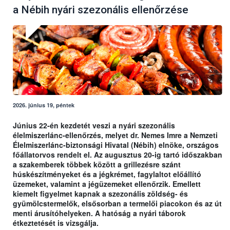
a Nébih nyári szezonális ellenőrzése
2026. június 19, péntek
Június 22-én kezdetét veszi a nyári szezonális
élelmiszerlánc-ellenőrzés, melyet dr. Nemes Imre a Nemzeti
Élelmiszerlánc-biztonsági Hivatal (Nébih) elnöke, országos
főállatorvos rendelt el. Az augusztus 20-ig tartó időszakban
a szakemberek többek között a grillezésre szánt
húskészítményeket és a jégkrémet, fagylaltot előállító
üzemeket, valamint a jégüzemeket ellenőrzik. Emellett
kiemelt figyelmet kapnak a szezonális zöldség- és
gyümölcstermelők, elsősorban a termelői piacokon és az út
menti árusítóhelyeken. A hatóság a nyári táborok
étkeztetését is vizsgálja.