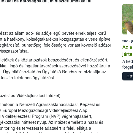
lokkal és hatóságokkal, minisztériumokkal áll
épüle
szt az állam adó- és adójellegű bevételeinek teljes körű
t a hatékony, költségtakarékos közigazgatás elveire építve,
2026. j
károsító, büntetőjogi felelősségre vonást követelő adózói
Az e
isszaszorítása.
járta
 illetékek és köztartozások beszedé
séért és ellenőrzéséért.
A kedv
okkal, ingó és ingatlanárverések szervezésével hozzájárul a
forga
z. Ügyféltájékoztató és Ügyintéző Rendszere biztosítja az
Korm.
TO
teszi a telefonos ügyintézést.
sérül
felme
veszé
Ezen 
ési és Vidékfejlesztési Intézet)
vonni
nhetően a Nemzeti Agrárszaktanácsadási, Képzési és
jártas
 az Európai Mezőgazdasági Vidékfejlesztési Alap
Vidékfejlesztési Program (NVP) végrehajtásáért,
koztatási hátteret nyújt. Az intézet emellett a hazai és
toring és tervezési feladataiért is fele
l, ellátja a