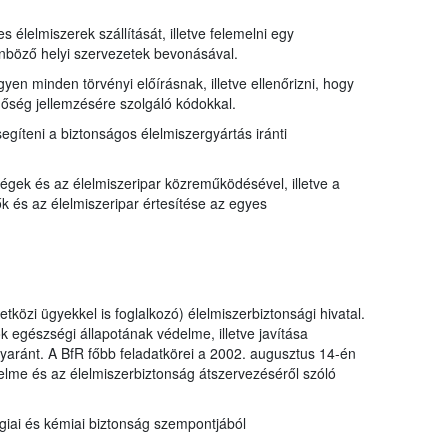
 élelmiszerek szállítását, illetve felemelni egy
nböző helyi szervezetek bevonásával.
gyen minden törvényi előírásnak, illetve ellenőrizni, hogy
inőség jellemzésére szolgáló kódokkal.
egíteni a biztonságos élelmiszergyártás iránti
égek és az élelmiszeripar közreműködésével, illetve a
 és az élelmiszeripar értesítése az egyes
özi ügyekkel is foglalkozó) élelmiszerbiztonsági hivatal.
k egészségi állapotának védelme, illetve javítása
aránt. A BfR főbb feladatkörei a 2002. augusztus 14-én
lme és az élelmiszerbiztonság átszervezéséről szóló
ógiai és kémiai biztonság szempontjából