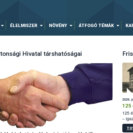
ÉLELMISZER
NÖVÉNY
ÁTFOGÓ TÉMÁK
KA
tonsági Hivatal társhatóságai
Fris
2026. j
125 
125 é
– iga
állam
TO
15. sz