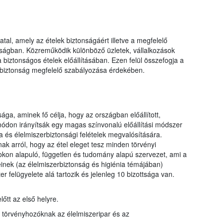
tal, amely az ételek biztonságáért illetve a megfelelő
ályságban. Közreműködik különböző üzletek, vállalkozások
biztonságos ételek előállításában. Ezen felül összefogja a
rbiztonság megfelelő szabályozása érdekében.
ága, aminek fő célja, hogy az országban előállított,
módon irányítsák egy magas színvonalú előállítási módszer
ia és élelmiszerbiztonsági felételek megvalósítására.
k arról, hogy az étel eleget tesz minden törvényi
sokon alapuló, független és tudomány alapú szervezet, ami a
nek (az élelmiszerbiztonság és higiénia témájában)
r felügyelete alá tartozik és jelenleg 10 bizottsága van.
őtt az első helyre.
a törvényhozóknak az élelmiszeripar és az