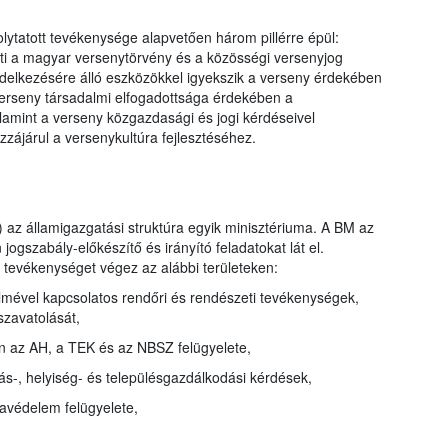
ytatott tevékenysége alapvetően három pillérre épül:
ti a magyar versenytörvény és a közösségi versenyjog
ndelkezésére álló eszközökkel igyekszik a verseny érdekében
a verseny társadalmi elfogadottsága érdekében a
alamint a verseny közgazdasági és jogi kérdéseivel
zzájárul a versenykultúra fejlesztéséhez.
az államigazgatási struktúra egyik minisztériuma. A BM az
gszabály-előkészítő és irányító feladatokat lát el.
i tevékenységet végez az alábbi területeken:
lmével kapcsolatos rendőri és rendészeti tevékenységek,
szavatolását,
sen az AH, a TEK és az NBSZ felügyelete,
kás-, helyiség- és településgazdálkodási kérdések,
favédelem felügyelete,