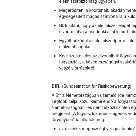
élelmiszerbiztonság ügyében.
Megerősíteni a koordinált, akadálymentes
egységesített magas színvonalra a külö
Biztosítani, hogy az élelmiszer eleget te
elvan-e látva a mindenki által ismert m
Együttműködni az élelmiszeriparral, elős
elhivatottságukat.
Kockázatkezelés az élvonalbeli ügynöks
fogyasztók, a közegészségügyi szakértők
veszélyforrásokról.
BfR:
(Bundesinstitut für Risikobewertung)
A Bfr a Németországban üzemelő (de nemzetk
Legfőbb céljai közül kiemelendő a fogyasztó
Németországban- és nemzetközi szinten egy
megjelent „A fogyasztók egészségének véde
törvényben” találhatók meg.
az élelmiszer egészségi vizsgálata biol