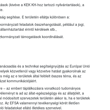
ások (kivéve a KEK KH-hoz tartozó nyilvántartások), a
te.
g segítése. E területén ellátja különösen a:
ormányzati feladatok összehangolását, például a jogi,
 államháztartást érintő kérdések stb.,
szkormányzati támogatások koordinálását.
anácsadás és a technikai segítségnyújtás az Európai Unió
melyek közvetlenül vagy közvetve hatást gyakorolnak az
 még az e területek által felölelt összes téma, és az
ázat kommunikációjáért.
re – az emberi táplálkozásra vonatkozó tudományos
leményt is ad az állat-egészségügy és az állatjólét, a
módosított szervezetek területén akkor is, ha e területek
z. Az EFSA valamennyi tevékenységi körét illetően
feladatokat ellátó illetékes szerveivel.