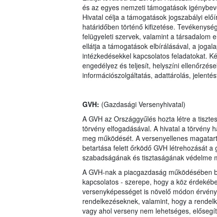
és az egyes nemzeti támogatások igénybevé
Hivatal célja a támogatások jogszabályi előí
határidőben történő kifizetése. Tevékenység
felügyeleti szervek, valamint a társadalom
ellátja a támogatások elbírálásával, a joga
intézkedésekkel kapcsolatos feladatokat. Kér
engedélyez és teljesít, helyszíni ellenőrzés
információszolgáltatás, adattárolás, jelentés
GVH:
(Gazdasági Versenyhivatal)
A GVH az Országgyűlés hozta létre a tisztes
törvény elfogadásával. A hivatal a törvény h
meg működését. A versenyellenes magatartá
betartása felett őrködő GVH létrehozását a
szabadságának és tisztaságának védelme m
A GVH-nak a piacgazdaság működésében betö
kapcsolatos - szerepe, hogy a köz érdekében
versenyképességet is növelő módon érvényt
rendelkezéseknek, valamint, hogy a rendelk
vagy ahol verseny nem lehetséges, elősegíts