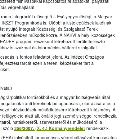
özzétett felhívásokkal kapcsolatos feladatokat, pályázati
tás végrehajtását.
 roma integrációt elősegítő – Esélyegyenlőségi, a Magyar
e IKSZT Programiroda is. Utóbbi a kistelepülések lakóinak
st nyújtó Integrált Közösségi és Szolgáltató Terek
llenőrzésében működik közre. A NAKVI a helyi közösségek
EADER program részeként létrehozott területfejlesztő
hoz is szakmai és információs hátteret szolgáltat.
ácsadás is fontos feladatot jelent. Az intézet Országos
jlesztési tárcát ezen a téren, képzéseket tart a
üket.
vatal)
grárpolitikai forrásokból és a magyar költségvetés által
 támogatások iránti kérelmek befogadására, elbírálására és a
ályozó intézkedések működtetésére létrehozott intézmény. A
 felügyelete alatt áll, önálló jogi személyiséggel rendelkezik,
tairól, hatásköréről, szervezetéről és működéséről a
ól szóló
256/2007. (X. 4.) Kormányrendelet
rendelkezik.
l (EHA) folyósított támogatások végrehajtásával kapcsolatos