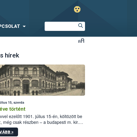
PCSOLAT
s hírek
úlius 15, szerda
éve történt
vvel ezelőtt 1901. július 15-én, költözött be
z, még csak részben – a budapesti m. kir.
i vetőmagvizsgáló állomás a Kis Rókus utca
VÁBB >
ám alatti, Czigler Győző által tervezett új