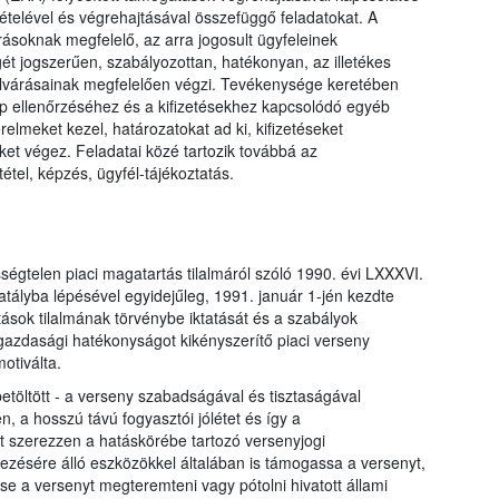
telével és végrehajtásával összefüggő feladatokat. A
rásoknak megfelelő, az arra jogosult ügyfeleinek
ét jogszerűen, szabályozottan, hatékonyan, az illetékes
 elvárásainak megfelelően végzi. Tevékenysége keretében
lap ellenőrzéséhez és a kifizetésekhez kapcsolódó egyéb
elmeket kezel, határozatokat ad ki, kifizetéseket
eket végez. Feladatai közé tartozik továbbá az
tétel, képzés, ügyfél-tájékoztatás.
ségtelen piaci magatartás tilalmáról szóló 1990. évi LXXXVI.
atályba lépésével egyidejűleg, 1991. január 1-jén kezdte
sok tilalmának törvénybe iktatását és a szabályok
 gazdasági hatékonyságot kikényszerítő piaci verseny
otiválta.
ltött - a verseny szabadságával és tisztaságával
, a hosszú távú fogyasztói jólétet és így a
 szerezzen a hatáskörébe tartozó versenyjogi
ezésére álló eszközökkel általában is támogassa a versenyt,
e a versenyt megteremteni vagy pótolni hivatott állami