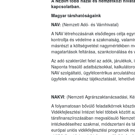
A NÉBIH több hazai és nemzetközi hivata
kapcsolatban.
Magyar társhatóságaink
NAV:
(Nemzeti Adó- és Vámhivatal)
A NAV létrehozásának elsődleges célja egyré
kontrollja és védelme a szakmaiság, valamin
másrészt a költségvetést nagymértékben meg
magatartások feltárása, szankcionálása és v
Az adó szakterület felel az adók, járulékok,
Naponta frissülő adatbázisokkal, kalkulátor
NAV szolgáltató, ügyfélcentrikus arculatáho
ügyfelek naprakész tájékoztatását, lehetővé 
NAKVI
: (Nemzeti Agrárszaktanácsadási, Képz
A folyamatosan bővülő feladatkörnek köszö
Vidékfejlesztési Intézet felel többek között
társfinanszírozásában megvalósuló Nemzeti 
intézkedéseihez szakmai, módszertani és tájé
európai uniós vidékfejlesztési programok moni