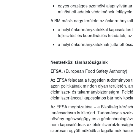
egyes országos személyi alapnyilvántart
minősített adatok védelmének felügyele
A BM másik nagy területe az önkormányzatisá
a helyi önkormányzatokkal kapcsolatos k
fejlesztési és koordinációs feladatok, az
a helyi önkormányzatoknak juttatott ös
Nemzetközi társhatóságaink
EFSA:
(
European Food Safety Authority)
Az EFSA feladata a független tudományos t
azon politikáinak minden olyan területén, a
élelmiszer- és takarmánybiztonságra. Felelős
élelmiszerlánccal kapcsolatos bármely kock
Az EFSA megbízatása – a Bizottság kérésé
tanácsadásra is kiterjed. Tudományos szakvé
növény-egészségügy és a géntechnológiával 
nem kapcsolódnak az élelmiszerbiztonságho
szorosan együttműködik a tagállamok hasonló 