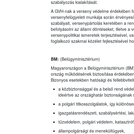
szabályozás kialakítását.
A GVH-nak a verseny védelme érdekében fol
versenyfelügyeleti munkája során érvényesí
szabályait, versenypártolás keretében a re
befolyásolni az állami döntéseket, illetve 
versenypolitikai ismeretek terjesztésével, v
foglalkozó szakmai közélet fejlesztésével ho
BM:
(Belügyminisztérium)
Magyarországon a Belügyminisztérium (BM) 
ország működésének biztosítása érdekében jo
Bizonyos esetekben hatósági és fellebbvitel
a közbiztonsággal és a belső rend véde
ideértve az országhatár biztonságának 
a polgári titkosszolgálatok, így különö
igazgatásrendészeti, szabálysértési, la
tűzvédelem, polgári védelem, katasztró
állampolgársági és menekültügyek,