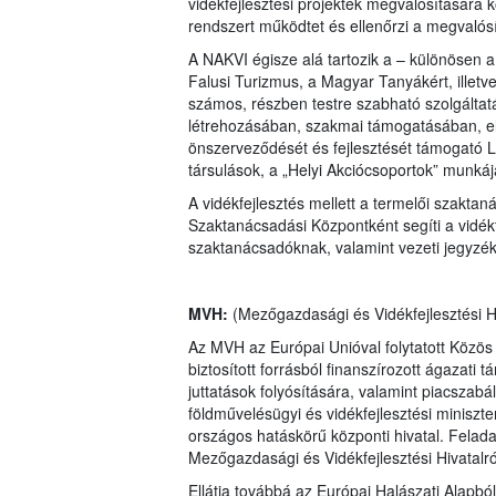
vidékfejlesztési projektek megvalósítására k
rendszert működtet és ellenőrzi a megvalósí
A NAKVI égisze alá tartozik a – különösen a
Falusi Turizmus, a Magyar Tanyákért, illetv
számos, részben testre szabható szolgáltatá
létrehozásában, szakmai támogatásában, e
önszerveződését és fejlesztését támogató L
társulások, a „Helyi Akciócsoportok” munkájá
A vidékfejlesztés mellett a termelői szaktan
Szaktanácsadási Központként segíti a vidékfe
szaktanácsadóknak, valamint vezeti jegyzék
MVH:
(Mezőgazdasági és Vidékfejlesztési Hi
Az MVH az Európai Unióval folytatott Közös A
biztosított forrásból finanszírozott ágazati
juttatások folyósítására, valamint piacszab
földművelésügyi és vidékfejlesztési miniszter
országos hatáskörű központi hivatal. Felada
Mezőgazdasági és Vidékfejlesztési Hivatalr
Ellátja továbbá az Európai Halászati Alapbó