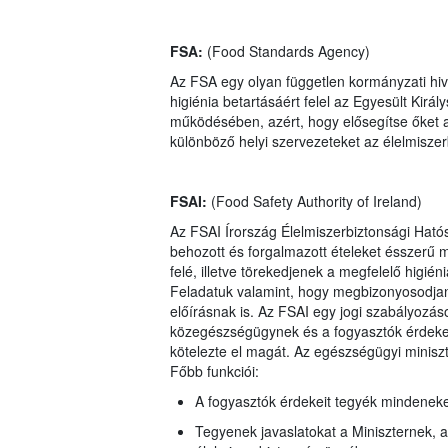
FSA:
(Food Standards Agency)
Az FSA egy olyan független kormányzati hiva
higiénia betartásáért felel az Egyesült Kir
működésében, azért, hogy elősegítse őket a 
különböző helyi szervezeteket az élelmisze
FSAI:
(Food Safety Authority of Ireland)
Az FSAI Írország Élelmiszerbiztonsági Hatós
behozott és forgalmazott ételeket ésszerű 
felé, illetve törekedjenek a megfelelő higién
Feladatuk valamint, hogy megbizonyosodjana
előírásnak is. Az FSAI egy jogi szabályozá
közegészségügynek és a fogyasztók érdekei
kötelezte el magát. Az egészségügyi miniszte
Főbb funkciói:
A fogyasztók érdekeit tegyék mindenekel
Tegyenek javaslatokat a Miniszternek, 