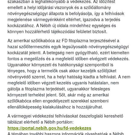
szakaszban a leghatékonyabb a védekezés. Az időzítést
emellett a helyi időjárási viszonyok és a szőlőállomány
növényegészségügyi állapota is befolyásolja, így a felhívások
megjelenése vármegyénkként eltérhet, igazodva a terjedés
kockázatához. A Nébih új oldala mindehhez egységes és
könnyen hozzáférhető tájékozódási felületet biztosít.
Az amerikai szőlőkabóca az FD fitoplazma terjesztésével a
hazai szőlőtermesztés egyik legsúlyosabb növényegészségügyi
kockázatát jelenti. A betegség nem gyógyítható, ezért kiemelten
fontos a megelőzés és a megfelelő időben elvégzett védekezés.
Ugyanakkor környezeti és hatékonysági szempontból is
lényeges, hogy a termelők csak akkor kezeljék szőlőjüket
növényvédő szerrel, ha a helyi hatóság kiadta a felhívást. A nem
megfelelő időben végzett kezelés ugyanis hatástalan, nem
gátolja a fitoplazma terjedését, ugyanakkor felesleges
környezeti terhelést jelent. Sőt, akár még az amerikai
szőlőkabóca ellen engedélyezett szerekkel szembeni
ellenállóképesség kialakulásához is hozzájárulhat.
A vármegyei védekezési felhívásokat összefoglaló kereshető
táblázat elérhető a Nébih portálon:
https://portal.nebih.gov.hu/fd-vedekezes
A témában további hasznos információk olvashatóak a Nébih