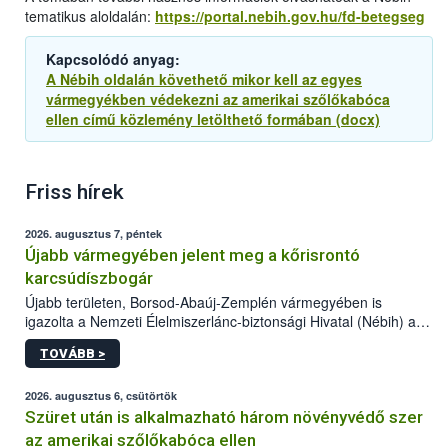
tematikus aloldalán:
https://portal.nebih.gov.hu/fd-betegseg
Kapcsolódó anyag:
A Nébih oldalán követhető mikor kell az egyes
vármegyékben védekezni az amerikai szőlőkabóca
ellen című közlemény letölthető formában (docx)
Friss hírek
2026. augusztus 7, péntek
Újabb vármegyében jelent meg a kőrisrontó
karcsúdíszbogár
Újabb területen, Borsod-Abaúj-Zemplén vármegyében is
igazolta a Nemzeti Élelmiszerlánc-biztonsági Hivatal (Nébih) a
kőrisrontó karcsúdíszbogár (Agrilus planipennis) jelenlétét. A
TOVÁBB >
kártevőt nem csak színcsapdában találták meg, de már fertőzött
fában is azonosították. A növényvédelmi szakemberek folytatják
az intenzív felderítést, emellett az intézkedéseket a szlovák
2026. augusztus 6, csütörtök
hatósággal is összehangolják a terjedés megállítása érdekében.
Szüret után is alkalmazható három növényvédő szer
az amerikai szőlőkabóca ellen