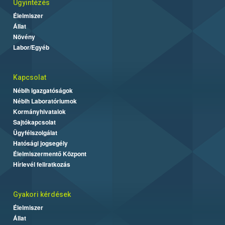
Ügyintézés
Élelmiszer
Állat
Növény
Labor/Egyéb
Kapcsolat
Nébih Igazgatóságok
Nébih Laboratóriumok
Kormányhivatalok
Sajtókapcsolat
Ügyfélszolgálat
Hatósági jogsegély
Élelmiszermentő Központ
Hírlevél feliratkozás
Gyakori kérdések
Élelmiszer
Állat