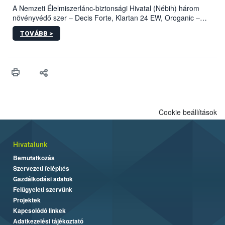
A Nemzeti Élelmiszerlánc-biztonsági Hivatal (Nébih) három
növényvédő szer – Decis Forte, Klartan 24 EW, Oroganic –
engedélyokiratát módosította, így azok a szüretet követően,
TOVÁBB >
egészen a vesszőérettség (BBCH 91) stádiumáig
felhasználhatóak a szőlőben. A kiterjesztések célja, hogy a korai
érésű szőlőkben is legyen lehetőség a károsító elleni további
védekezésre. Az Oroganic készítmény kis kiszerelésben kiskerti
felhasználók számára is elérhető és ökológiai termesztésben is
engedélyezett.
Cookie beállítások
Hivatalunk
Bemutatkozás
Szervezeti felépítés
Gazdálkodási adatok
Felügyeleti szervünk
Projektek
Kapcsolódó linkek
Adatkezelési tájékoztató