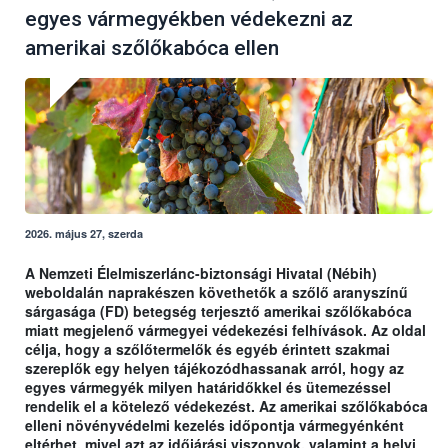
egyes vármegyékben védekezni az
amerikai szőlőkabóca ellen
2026. május 27, szerda
A Nemzeti Élelmiszerlánc-biztonsági Hivatal (Nébih)
weboldalán naprakészen követhetők a szőlő aranyszínű
sárgasága (FD) betegség terjesztő amerikai szőlőkabóca
miatt megjelenő vármegyei védekezési felhívások. Az oldal
célja, hogy a szőlőtermelők és egyéb érintett szakmai
szereplők egy helyen tájékozódhassanak arról, hogy az
egyes vármegyék milyen határidőkkel és ütemezéssel
rendelik el a kötelező védekezést. Az amerikai szőlőkabóca
elleni növényvédelmi kezelés időpontja vármegyénként
eltérhet, mivel azt az időjárási viszonyok, valamint a helyi