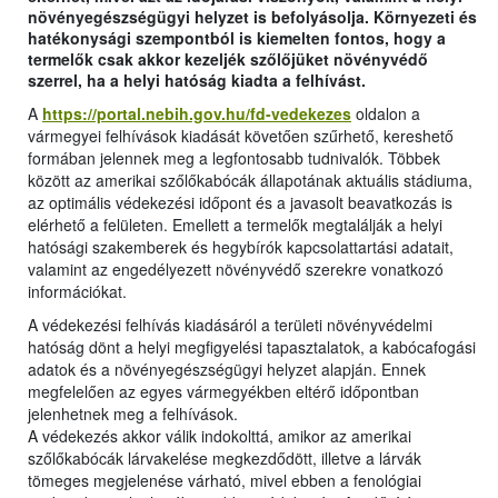
növényegészségügyi helyzet is befolyásolja. Környezeti és
hatékonysági szempontból is kiemelten fontos, hogy a
termelők csak akkor kezeljék szőlőjüket növényvédő
szerrel, ha a helyi hatóság kiadta a felhívást.
A
https://portal.nebih.gov.hu/fd-vedekezes
oldalon a
vármegyei felhívások kiadását követően szűrhető, kereshető
formában jelennek meg a legfontosabb tudnivalók. Többek
között az amerikai szőlőkabócák állapotának aktuális stádiuma,
az optimális védekezési időpont és a javasolt beavatkozás is
elérhető a felületen. Emellett a termelők megtalálják a helyi
hatósági szakemberek és hegybírók kapcsolattartási adatait,
valamint az engedélyezett növényvédő szerekre vonatkozó
információkat.
A védekezési felhívás kiadásáról a területi növényvédelmi
hatóság dönt a helyi megfigyelési tapasztalatok, a kabócafogási
adatok és a növényegészségügyi helyzet alapján. Ennek
megfelelően az egyes vármegyékben eltérő időpontban
jelenhetnek meg a felhívások.
A védekezés akkor válik indokolttá, amikor az amerikai
szőlőkabócák lárvakelése megkezdődött, illetve a lárvák
tömeges megjelenése várható, mivel ebben a fenológiai