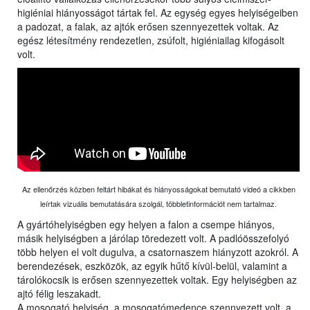
higiéniai hiányosságot tártak fel. Az egység egyes helyiségeiben
a padozat, a falak, az ajtók erősen szennyezettek voltak. Az
egész létesítmény rendezetlen, zsúfolt, higiéniailag kifogásolt
volt.
Az ellenőrzés közben feltárt hibákat és hiányosságokat bemutató videó a cikkben
leírtak vizuális bemutatására szolgál, többletinformációt nem tartalmaz.
A gyártóhelyiségben egy helyen a falon a csempe hiányos,
másik helyiségben a járólap töredezett volt. A padlóösszefolyó
több helyen el volt dugulva, a csatornaszem hiányzott azokról. A
berendezések, eszközök, az egyik hűtő kívül-belül, valamint a
tárolókocsik is erősen szennyezettek voltak. Egy helyiségben az
ajtó félig leszakadt.
A mosogató helyiség, a mosogatómedence szennyezett volt, a