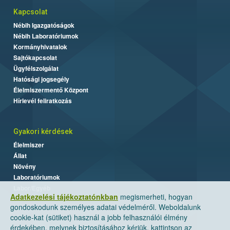
Kapcsolat
Nébih Igazgatóságok
Nébih Laboratóriumok
Kormányhivatalok
Sajtókapcsolat
Ügyfélszolgálat
Hatósági jogsegély
Élelmiszermentő Központ
Hírlevél feliratkozás
Gyakori kérdések
Élelmiszer
Állat
Növény
Laboratóriumok
Labor/Egyéb
Adatkezelési tájékoztatónkban
megismerheti, hogyan
gondoskodunk személyes adatai védelméről. Weboldalunk
cookie-kat (sütiket) használ a jobb felhasználói élmény
érdekében, melynek biztosításához kérjük, kattintson az