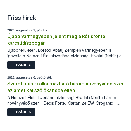
Friss hírek
2026. augusztus 7, péntek
Újabb vármegyében jelent meg a kőrisrontó
karcsúdíszbogár
Újabb területen, Borsod-Abaúj-Zemplén vármegyében is
igazolta a Nemzeti Élelmiszerlánc-biztonsági Hivatal (Nébih) a
kőrisrontó karcsúdíszbogár (Agrilus planipennis) jelenlétét. A
TOVÁBB >
kártevőt nem csak színcsapdában találták meg, de már fertőzött
fában is azonosították. A növényvédelmi szakemberek folytatják
az intenzív felderítést, emellett az intézkedéseket a szlovák
2026. augusztus 6, csütörtök
hatósággal is összehangolják a terjedés megállítása érdekében.
Szüret után is alkalmazható három növényvédő szer
az amerikai szőlőkabóca ellen
A Nemzeti Élelmiszerlánc-biztonsági Hivatal (Nébih) három
növényvédő szer – Decis Forte, Klartan 24 EW, Oroganic –
engedélyokiratát módosította, így azok a szüretet követően,
TOVÁBB >
egészen a vesszőérettség (BBCH 91) stádiumáig
felhasználhatóak a szőlőben. A kiterjesztések célja, hogy a korai
érésű szőlőkben is legyen lehetőség a károsító elleni további
védekezésre. Az Oroganic készítmény kis kiszerelésben kiskerti