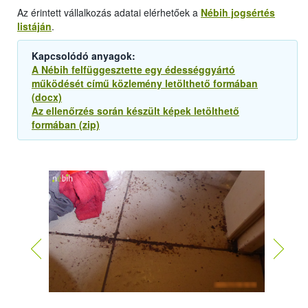
Az érintett vállalkozás adatai elérhetőek a
Nébih jogsértés
listáján
.
Kapcsolódó anyagok:
A Nébih felfüggesztette egy édességgyártó
működését című közlemény letölthető formában
(docx)
Az ellenőrzés során készült képek letölthető
formában (zip)