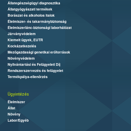
Állategészségügyi diagnosztika
Állatgyógyászati termékek
Borászat és alkoholos italok
Élelmiszer- és takarmánybiztonság
Élelmiszerlánc-biztonsági laborhálózat
Járványvédelem
Kiemelt ügyek, EUTR
Kockázatkezelés
Mezőgazdasági genetikai erőforrások
Növényvédelem
Nyilvántartási és Felügyeleti Díj
Rendszerszervezés és felügyelet
Termékpálya-ellenőrzés
Ügyintézés
Élelmiszer
Állat
Növény
Labor/Egyéb