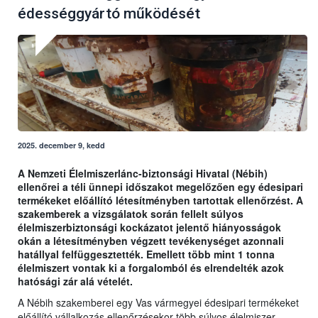
édességgyártó működését
2025. december 9, kedd
A Nemzeti Élelmiszerlánc-biztonsági Hivatal (Nébih)
ellenőrei a téli ünnepi időszakot megelőzően egy édesipari
termékeket előállító létesítményben tartottak ellenőrzést. A
szakemberek a vizsgálatok során fellelt súlyos
élelmiszerbiztonsági kockázatot jelentő hiányosságok
okán a létesítményben végzett tevékenységet azonnali
hatállyal felfüggesztették. Emellett több mint 1 tonna
élelmiszert vontak ki a forgalomból és elrendelték azok
hatósági zár alá vételét.
A Nébih szakemberei egy Vas vármegyei édesipari termékeket
előállító vállalkozás ellenőrzésekor több súlyos élelmiszer-