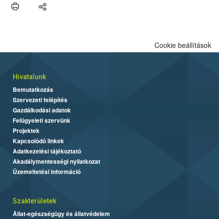
felhasználók számára is elérhető és ökológiai termesztésben is
engedélyezett.
Cookie beállítások
Hivatalunk
Bemutatkozás
Szervezeti felépítés
Gazdálkodási adatok
Felügyeleti szervünk
Projektek
Kapcsolódó linkek
Adatkezelési tájékoztató
Akadálymentességi nyilatkozat
Üzemeltetési információ
Szakterületek
Állat-egészségügy és állatvédelem