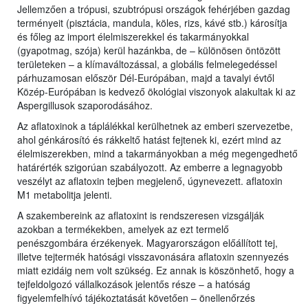
Jellemzően a trópusi, szubtrópusi országok fehérjében gazdag
terményeit (pisztácia, mandula, köles, rizs, kávé stb.) károsítja
és főleg az import élelmiszerekkel és takarmányokkal
(gyapotmag, szója) kerül hazánkba, de – különösen öntözött
területeken – a klímaváltozással, a globális felmelegedéssel
párhuzamosan először Dél-Európában, majd a tavalyi évtől
Közép-Európában is kedvező ökológiai viszonyok alakultak ki az
Aspergillusok szaporodásához.
Az aflatoxinok a táplálékkal kerülhetnek az emberi szervezetbe,
ahol génkárosító és rákkeltő hatást fejtenek ki, ezért mind az
élelmiszerekben, mind a takarmányokban a még megengedhető
határérték szigorúan szabályozott. Az emberre a legnagyobb
veszélyt az aflatoxin tejben megjelenő, úgynevezett. aflatoxin
M1 metabolitja jelenti.
A szakembereink az aflatoxint is rendszeresen vizsgálják
azokban a termékekben, amelyek az ezt termelő
penészgombára érzékenyek. Magyarországon előállított tej,
illetve tejtermék hatósági visszavonására aflatoxin szennyezés
miatt ezidáig nem volt szükség. Ez annak is köszönhető, hogy a
tejfeldolgozó vállalkozások jelentős része – a hatóság
figyelemfelhívó tájékoztatását követően – önellenőrzés