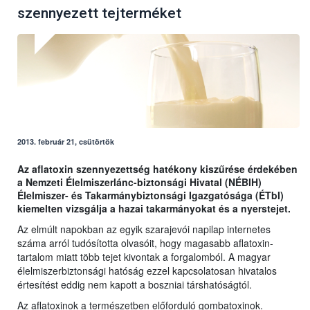
szennyezett tejterméket
2013. február 21, csütörtök
Az aflatoxin szennyezettség hatékony kiszűrése érdekében
a Nemzeti Élelmiszerlánc-biztonsági Hivatal (NÉBIH)
Élelmiszer- és Takarmánybiztonsági Igazgatósága (ÉTbI)
kiemelten vizsgálja a hazai takarmányokat és a nyerstejet.
Az elmúlt napokban az egyik szarajevói napilap internetes
száma arról tudósította olvasóit, hogy magasabb aflatoxin-
tartalom miatt több tejet kivontak a forgalomból. A magyar
élelmiszerbiztonsági hatóság ezzel kapcsolatosan hivatalos
értesítést eddig nem kapott a boszniai társhatóságtól.
Az aflatoxinok a természetben előforduló gombatoxinok.