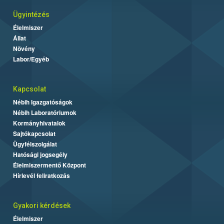
Ügyintézés
Élelmiszer
Állat
Növény
Labor/Egyéb
Kapcsolat
Nébih Igazgatóságok
Nébih Laboratóriumok
Kormányhivatalok
Sajtókapcsolat
Ügyfélszolgálat
Hatósági jogsegély
Élelmiszermentő Központ
Hírlevél feliratkozás
Gyakori kérdések
Élelmiszer