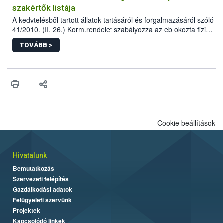
szakértők listája
A kedvtelésből tartott állatok tartásáról és forgalmazásáról szóló
41/2010. (II. 26.) Korm.rendelet szabályozza az eb okozta fizikai
sérülés, illetve ennek veszélye keletkezésekor felmerülő
TOVÁBB >
hatósági feladatokat, valamint a veszélyes eb tartását és annak
engedélyezését. Ezen eljárások során szükség esetén be kell
vonni az ebek viselkedésének megítélésében jártas szakértőt.
Cookie beállítások
Hivatalunk
Bemutatkozás
Szervezeti felépítés
Gazdálkodási adatok
Felügyeleti szervünk
Projektek
Kapcsolódó linkek