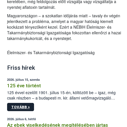
keretében, még feldolgozás előtt vizsgálja vagy vizsgáltatja a
nyerstej aflatoxin tartalmát.
Magyarországon – a szokatlan időjárás miatt – tavaly év végén
jelentkezett a probléma, amelyet a magyar hatóság kiemelt
kockázati tényezőként kezel. Ezért a NÉBIH Élelmiszer- és
Takarmánybiztonsági Igazgatósága fokozottan ellenőrzi a hazai
takarmánykukoricát, és a nyerstejet.
Élelmiszer- és Takarmánybiztonsági Igazgatóság
Friss hírek
2026. július 15, szerda
125 éve történt
125 évvel ezelőtt 1901. július 15-én, költözött be – igaz, még
csak részben – a budapesti m. kir. állami vetőmagvizsgáló
állomás a Kis Rókus utca 15. szám alatti, Czigler Győző által
TOVÁBB >
tervezett új épületébe.
2026. július 6, hétfő
Az ebek viselkedésének megítélésében jártas