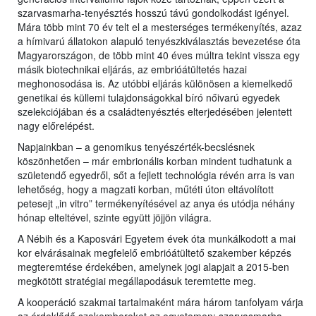
szarvasmarha-tenyésztés hosszú távú gondolkodást igényel.
Mára több mint 70 év telt el a mesterséges termékenyítés, azaz
a hímivarú állatokon alapuló tenyészkiválasztás bevezetése óta
Magyarországon, de több mint 40 éves múltra tekint vissza egy
másik biotechnikai eljárás, az embrióátültetés hazai
meghonosodása is. Az utóbbi eljárás különösen a kiemelkedő
genetikai és küllemi tulajdonságokkal bíró nőivarú egyedek
szelekciójában és a családtenyésztés elterjedésében jelentett
nagy előrelépést.
Napjainkban – a genomikus tenyészérték-becslésnek
köszönhetően – már embrionális korban mindent tudhatunk a
születendő egyedről, sőt a fejlett technológia révén arra is van
lehetőség, hogy a magzati korban, műtéti úton eltávolított
petesejt „in vitro” termékenyítésével az anya és utódja néhány
hónap elteltével, szinte együtt jöjjön világra.
A Nébih és a Kaposvári Egyetem évek óta munkálkodott a mai
kor elvárásainak megfelelő embrióátültető szakember képzés
megteremtése érdekében, amelynek jogi alapjait a 2015-ben
megkötött stratégiai megállapodásuk teremtette meg.
A kooperáció szakmai tartalmaként mára három tanfolyam várja