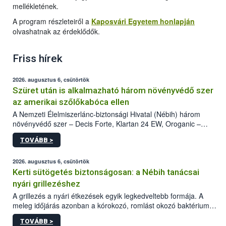
mellékletének.
A program részleteiről a
Kaposvári Egyetem honlapján
olvashatnak az érdeklődők.
Friss hírek
2026. augusztus 6, csütörtök
Szüret után is alkalmazható három növényvédő szer
az amerikai szőlőkabóca ellen
A Nemzeti Élelmiszerlánc-biztonsági Hivatal (Nébih) három
növényvédő szer – Decis Forte, Klartan 24 EW, Oroganic –
engedélyokiratát módosította, így azok a szüretet követően,
TOVÁBB >
egészen a vesszőérettség (BBCH 91) stádiumáig
felhasználhatóak a szőlőben. A kiterjesztések célja, hogy a korai
érésű szőlőkben is legyen lehetőség a károsító elleni további
2026. augusztus 6, csütörtök
védekezésre. Az Oroganic készítmény kis kiszerelésben kiskerti
Kerti sütögetés biztonságosan: a Nébih tanácsai
felhasználók számára is elérhető és ökológiai termesztésben is
nyári grillezéshez
engedélyezett.
A grillezés a nyári étkezések egyik legkedveltebb formája. A
meleg időjárás azonban a kórokozó, romlást okozó baktériumok
gyorsabb szaporodásának is kedvez. A szabadtéri sütögetés
TOVÁBB >
ezért nem csupán a megfelelő sütési technikáról szól: legalább