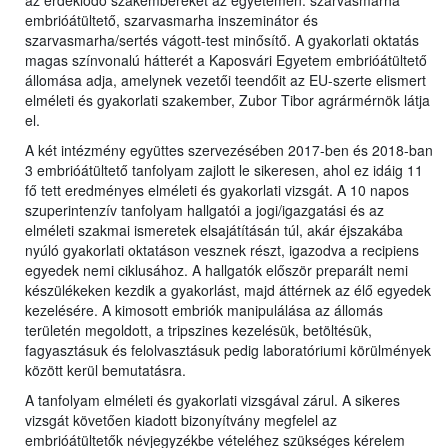
az érdeklődő szakembereket az egyetemen: szarvasmarha
embrióátültető, szarvasmarha inszeminátor és
szarvasmarha/sertés vágott-test minősítő. A gyakorlati oktatás
magas színvonalú hátterét a Kaposvári Egyetem embrióátültető
állomása adja, amelynek vezetői teendőit az EU-szerte elismert
elméleti és gyakorlati szakember, Zubor Tibor agrármérnök látja
el.
A két intézmény együttes szervezésében 2017-ben és 2018-ban
3 embrióátültető tanfolyam zajlott le sikeresen, ahol ez idáig 11
fő tett eredményes elméleti és gyakorlati vizsgát. A 10 napos
szuperintenzív tanfolyam hallgatói a jogi/igazgatási és az
elméleti szakmai ismeretek elsajátításán túl, akár éjszakába
nyúló gyakorlati oktatáson vesznek részt, igazodva a recipiens
egyedek nemi ciklusához. A hallgatók először preparált nemi
készülékeken kezdik a gyakorlást, majd áttérnek az élő egyedek
kezelésére. A kimosott embriók manipulálása az állomás
területén megoldott, a tripszines kezelésük, betöltésük,
fagyasztásuk és felolvasztásuk pedig laboratóriumi körülmények
között kerül bemutatásra.
A tanfolyam elméleti és gyakorlati vizsgával zárul. A sikeres
vizsgát követően kiadott bizonyítvány megfelel az
embrióátültetők névjegyzékbe vételéhez szükséges kérelem