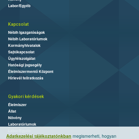
Labor/Egyéb
Kapcsolat
Nébih Igazgatóságok
Nébih Laboratóriumok
Kormányhivatalok
Sajtókapcsolat
Ügyfélszolgálat
Hatósági jogsegély
Élelmiszermentő Központ
Hírlevél feliratkozás
Gyakori kérdések
Élelmiszer
Állat
Növény
Laboratóriumok
Labor/Egyéb
Adatkezelési tájékoztatónkban
megismerheti, hogyan