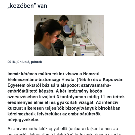
„kezében” van
2018. június 8, péntek
Immár kétéves múltra tekint vissza a Nemzeti
Élelmiszerlánc-biztonsági Hivatal (Nébih) és a Kaposvári
Egyetem oktatói bázisára alapozott szarvasmarha-
embrióátültető képzés. A két intézmény közös
szervezésében lezajlott 3 tanfolyamon eddig 11-en tettek
eredményes elméleti és gyakorlati vizsgát. Az intenzív
kurzust sikeresen teljesítők bizonyítványuk birtokában
kérelmezhetik felvételüket az embrióátültetők
névjegyzékébe.
A szarvasmarhafélék egyet ellő (unipara) fajként a hosszú
generációs intervallumú fajok közé tartoznak, éppen ezért a