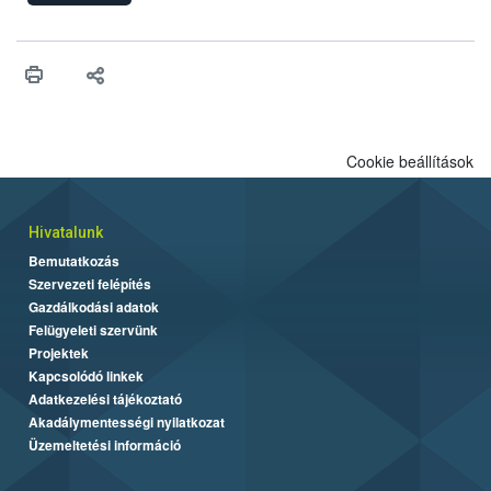
ilyen fontos az alapanyagok biztonságos kezelése, az alapvető
higiéniai szabályok betartása, a megfelelő hőkezelés, valamint a
maradékok szakszerű tárolása. A Nemzeti Élelmiszerlánc-
biztonsági Hivatal (Nébih) Oktatási Programja összegyűjtötte a
biztonságos grillezés legfontosabb tudnivalóit.
Cookie beállítások
Hivatalunk
Bemutatkozás
Szervezeti felépítés
Gazdálkodási adatok
Felügyeleti szervünk
Projektek
Kapcsolódó linkek
Adatkezelési tájékoztató
Akadálymentességi nyilatkozat
Üzemeltetési információ