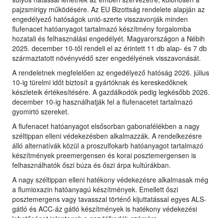
pajzsmirigy működésére. Az EU Bizottság rendelete alapján az
engedélyező hatóságok unió-szerte visszavonják minden
flufenacet hatóanyagot tartalmazó készítmény forgalomba
hozatali és felhasználási engedélyét. Magyarországon a Nébih
2025. december 10-től rendeli el az érintett 11 db alap- és 7 db
származtatott növényvédő szer engedélyének visszavonását.
A rendeletnek megfelelően az engedélyező hatóság 2026. július
10-ig türelmi időt biztosít a gyártóknak és kereskedőknek
készleteik értékesítésére. A gazdálkodók pedig legkésőbb 2026.
december 10-ig használhatják fel a flufenacetet tartalmazó
gyomirtó szereket.
A flufenacet hatóanyagot elsősorban gabonafélékben a nagy
széltippan elleni védekezésben alkalmazzák. A rendelkezésre
álló alternatívák közül a proszulfokarb hatóanyagot tartalmazó
készítmények preemergensen és korai posztemergensen is
felhasználhatók őszi búza és őszi árpa kultúrákban.
A nagy széltippan elleni hatékony védekezésre alkalmasak még
a flumioxazin hatóanyagú készítmények. Emellett őszi
posztemergens vagy tavasszal történő kijuttatással egyes ALS-
gátló és ACC-áz gátló készítmények is hatékony védekezési