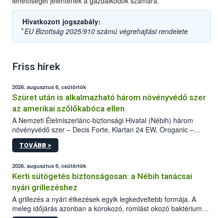
lehetőséget jelentenek a gazdálkodók számára.
Hivatkozott jogszabály:
⃰ EU Bizottság 2025/910 számú végrehajtási rendelete
Friss hírek
2026. augusztus 6, csütörtök
Szüret után is alkalmazható három növényvédő szer
az amerikai szőlőkabóca ellen
A Nemzeti Élelmiszerlánc-biztonsági Hivatal (Nébih) három
növényvédő szer – Decis Forte, Klartan 24 EW, Oroganic –
engedélyokiratát módosította, így azok a szüretet követően,
TOVÁBB >
egészen a vesszőérettség (BBCH 91) stádiumáig
felhasználhatóak a szőlőben. A kiterjesztések célja, hogy a korai
érésű szőlőkben is legyen lehetőség a károsító elleni további
2026. augusztus 6, csütörtök
védekezésre. Az Oroganic készítmény kis kiszerelésben kiskerti
Kerti sütögetés biztonságosan: a Nébih tanácsai
felhasználók számára is elérhető és ökológiai termesztésben is
nyári grillezéshez
engedélyezett.
A grillezés a nyári étkezések egyik legkedveltebb formája. A
meleg időjárás azonban a kórokozó, romlást okozó baktériumok
gyorsabb szaporodásának is kedvez. A szabadtéri sütögetés