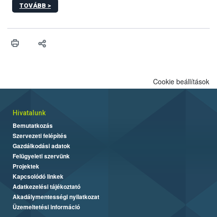
TOVÁBB >
ezért nem csupán a megfelelő sütési technikáról szól: legalább
ilyen fontos az alapanyagok biztonságos kezelése, az alapvető
higiéniai szabályok betartása, a megfelelő hőkezelés, valamint a
maradékok szakszerű tárolása. A Nemzeti Élelmiszerlánc-
biztonsági Hivatal (Nébih) Oktatási Programja összegyűjtötte a
biztonságos grillezés legfontosabb tudnivalóit.
Cookie beállítások
Hivatalunk
Bemutatkozás
Szervezeti felépítés
Gazdálkodási adatok
Felügyeleti szervünk
Projektek
Kapcsolódó linkek
Adatkezelési tájékoztató
Akadálymentességi nyilatkozat
Üzemeltetési információ