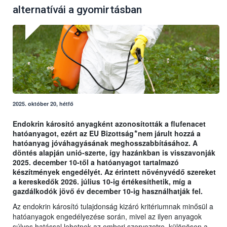
alternatívái a gyomirtásban
2025. október 20, hétfő
Endokrin károsító anyagként azonosították a flufenacet
hatóanyagot, ezért az EU Bizottság ⃰ nem járult hozzá a
hatóanyag jóváhagyásának meghosszabbításához. A
döntés alapján unió-szerte, így hazánkban is visszavonják
2025. december 10-től a hatóanyagot tartalmazó
készítmények engedélyét. Az érintett növényvédő szereket
a kereskedők 2026. július 10-ig értékesíthetik, míg a
gazdálkodók jövő év december 10-ig használhatják fel.
Az endokrin károsító tulajdonság kizáró kritériumnak minősül a
hatóanyagok engedélyezése során, mivel az ilyen anyagok
súlyos hatással lehetnek az emberi szervezetre, különösen a