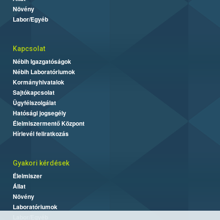
Növény
Labor/Egyéb
Kapcsolat
Nébih Igazgatóságok
Nébih Laboratóriumok
Kormányhivatalok
Sajtókapcsolat
Ügyfélszolgálat
Hatósági jogsegély
Élelmiszermentő Központ
Hírlevél feliratkozás
Gyakori kérdések
Élelmiszer
Állat
Növény
Laboratóriumok
Labor/Egyéb