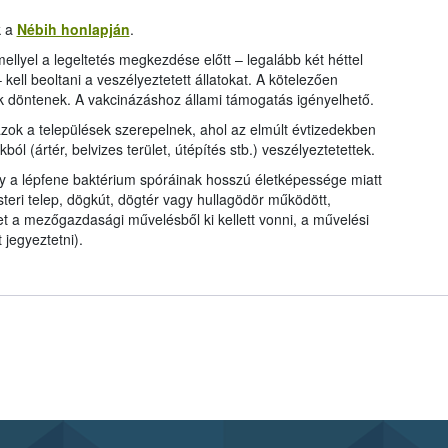
k a
Nébih honlapján
.
ellyel a legeltetés megkezdése előtt – legalább két héttel
ll beoltani a veszélyeztetett állatokat. A kötelezően
osok döntenek. A vakcinázáshoz állami támogatás igényelhető.
zok a települések szerepelnek, ahol az elmúlt évtizedekben
ból (ártér, belvizes terület, útépítés stb.) veszélyeztetettek.
hogy a lépfene baktérium spóráinak hosszú életképessége miatt
eri telep, dögkút, dögtér vagy hullagödör működött,
et a mezőgazdasági művelésből ki kellett vonni, a művelési
 jegyeztetni).