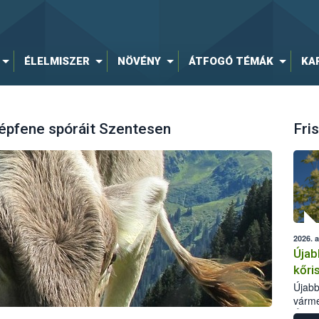
ÉLELMISZER
NÖVÉNY
ÁTFOGÓ TÉMÁK
KA
 lépfene spóráit Szentesen
Fris
2026. 
Újab
kőri
Újabb
várme
Élelm