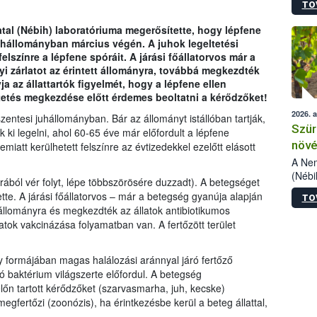
TO
kőris
jelen
tal (Nébih) laboratóriuma megerősítette, hogy lépfene
talál
juhállományban március végén. A juhok legeltetési
azono
elszínre a lépfene spóráit. A járási főállatorvos már a
folyta
yi zárlatot az érintett állományra, továbbá megkezdték
intéz
ja az állattartók figyelmét, hogy a lépfene ellen
össze
ltetés megkezdése előtt érdemes beoltatni a kérődzőket!
érdek
2026. 
szentesi juhállományban. Bár az állományt istállóban tartják,
Szür
ak ki legelni, ahol 60-65 éve már előfordult a lépfene
növé
 emiatt kerülhetett felszínre az évtizedekkel ezelőtt elásott
szől
A Nem
(Nébi
orrából vér folyt, lépe többszörösére duzzadt). A betegséget
Klart
te. A járási főállatorvos – már a betegség gyanúja alapján
TO
módos
ó állományra és megkezdték az állatok antibiotikumos
egész
tok vakcinázása folyamatban van. A fertőzött terület
felha
célja
lehet
 formájában magas halálozási aránnyal járó fertőző
Az Or
 baktérium világszerte előfordul. A betegség
felha
lőn tartott kérődzőket (szarvasmarha, juh, kecske)
terme
megfertőzi (zoonózis), ha érintkezésbe kerül a beteg állattal,