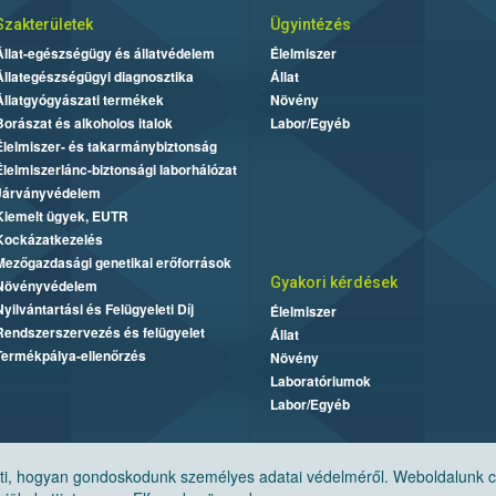
Szakterületek
Ügyintézés
Állat-egészségügy és állatvédelem
Élelmiszer
Állategészségügyi diagnosztika
Állat
Állatgyógyászati termékek
Növény
Borászat és alkoholos italok
Labor/Egyéb
Élelmiszer- és takarmánybiztonság
Élelmiszerlánc-biztonsági laborhálózat
Járványvédelem
Kiemelt ügyek, EUTR
Kockázatkezelés
Mezőgazdasági genetikai erőforrások
Gyakori kérdések
Növényvédelem
Nyilvántartási és Felügyeleti Díj
Élelmiszer
Rendszerszervezés és felügyelet
Állat
Termékpálya-ellenőrzés
Növény
Laboratóriumok
Labor/Egyéb
, hogyan gondoskodunk személyes adatai védelméről. Weboldalunk cook