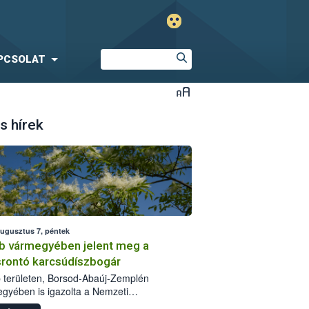
PCSOLAT
s hírek
augusztus 7, péntek
b vármegyében jelent meg a
srontó karcsúdíszbogár
 területen, Borsod-Abaúj-Zemplén
gyében is igazolta a Nemzeti
iszerlánc-biztonsági Hivatal (Nébih) a