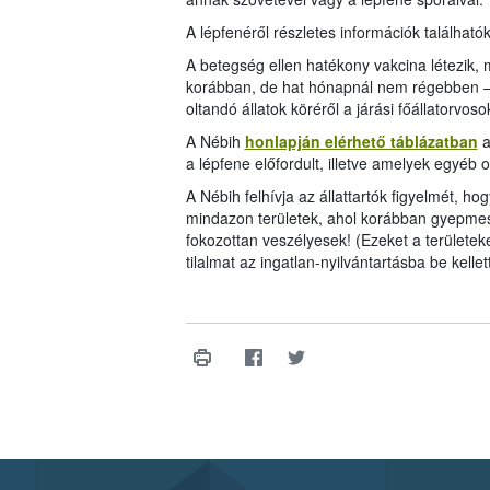
A lépfenéről részletes információk található
A betegség ellen hatékony vakcina létezik, m
korábban, de hat hónapnál nem régebben – ke
oltandó állatok köréről a járási főállatorv
A Nébih
honlapján elérhető táblázatban
a
a lépfene előfordult, illetve amelyek egyéb ok
A Nébih felhívja az állattartók figyelmét, 
mindazon területek, ahol korábban gyepmest
fokozottan veszélyesek! (Ezeket a területek
tilalmat az ingatlan-nyilvántartásba be kellett