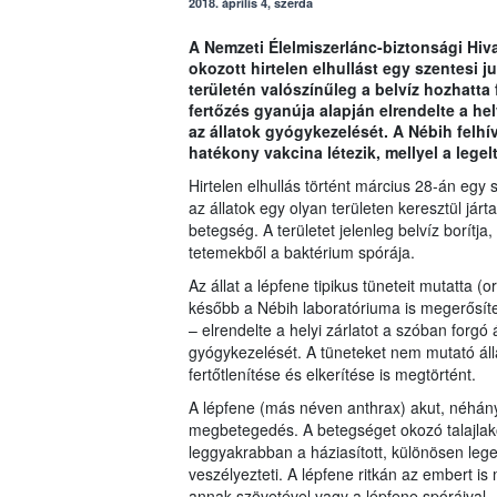
2018. április 4, szerda
A Nemzeti Élelmiszerlánc-biztonsági Hiva
okozott hirtelen elhullást egy szentesi 
területén valószínűleg a belvíz hozhatta f
fertőzés gyanúja alapján elrendelte a hel
az állatok gyógykezelését. A Nébih felhív
hatékony vakcina létezik, mellyel a lege
Hirtelen elhullás történt március 28-án egy 
az állatok egy olyan területen keresztül járt
betegség. A területet jelenleg belvíz borítja,
tetemekből a baktérium spórája.
Az állat a lépfene tipikus tüneteit mutatta (
később a Nébih laboratóriuma is megerősítet
– elrendelte a helyi zárlatot a szóban forg
gyógykezelését. A tüneteket nem mutató álla
fertőtlenítése és elkerítése is megtörtént.
A lépfene (más néven anthrax) akut, néhány
megbetegedés. A betegséget okozó talajlakó
leggyakrabban a háziasított, különösen lege
veszélyezteti. A lépfene ritkán az embert is 
annak szövetével vagy a lépfene spóráival.