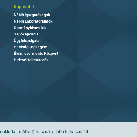
Kapcsolat
Nébih Igazgatóságok
Nébih Laboratóriumok
Kormányhivatalok
Sajtókapcsolat
Ügyfélszolgálat
Hatósági jogsegély
Élelmiszermentő Központ
Hírlevél feliratkozás
ie-kat (sütiket) használ a jobb felhasználói