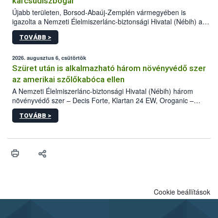
karcsúdíszbogár
Újabb területen, Borsod-Abaúj-Zemplén vármegyében is
igazolta a Nemzeti Élelmiszerlánc-biztonsági Hivatal (Nébih) a
kőrisrontó karcsúdíszbogár (Agrilus planipennis) jelenlétét. A
TOVÁBB >
kártevőt nem csak színcsapdában találták meg, de már fertőzött
fában is azonosították. A növényvédelmi szakemberek folytatják
az intenzív felderítést, emellett az intézkedéseket a szlovák
2026. augusztus 6, csütörtök
hatósággal is összehangolják a terjedés megállítása érdekében.
Szüret után is alkalmazható három növényvédő szer
az amerikai szőlőkabóca ellen
A Nemzeti Élelmiszerlánc-biztonsági Hivatal (Nébih) három
növényvédő szer – Decis Forte, Klartan 24 EW, Oroganic –
engedélyokiratát módosította, így azok a szüretet követően,
TOVÁBB >
egészen a vesszőérettség (BBCH 91) stádiumáig
felhasználhatóak a szőlőben. A kiterjesztések célja, hogy a korai
érésű szőlőkben is legyen lehetőség a károsító elleni további
védekezésre. Az Oroganic készítmény kis kiszerelésben kiskerti
felhasználók számára is elérhető és ökológiai termesztésben is
engedélyezett.
Cookie beállítások