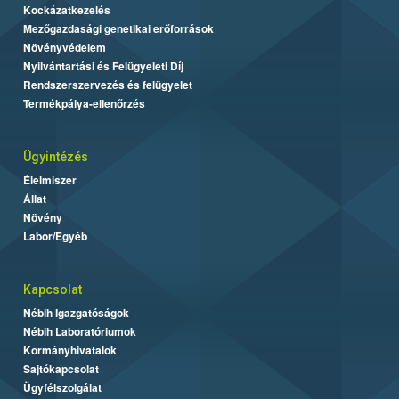
Kockázatkezelés
Mezőgazdasági genetikai erőforrások
Növényvédelem
Nyilvántartási és Felügyeleti Díj
Rendszerszervezés és felügyelet
Termékpálya-ellenőrzés
Ügyintézés
Élelmiszer
Állat
Növény
Labor/Egyéb
Kapcsolat
Nébih Igazgatóságok
Nébih Laboratóriumok
Kormányhivatalok
Sajtókapcsolat
Ügyfélszolgálat