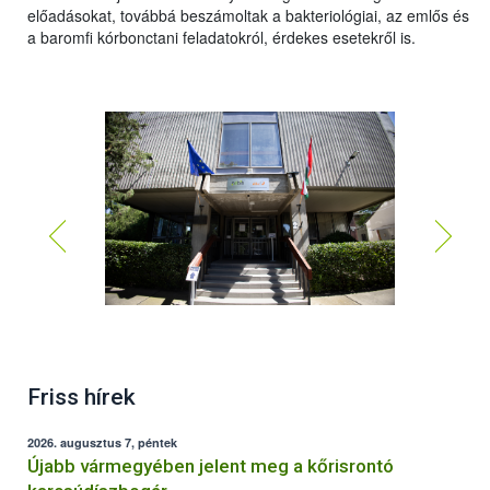
előadásokat, továbbá beszámoltak a bakteriológiai, az emlős és
a baromfi kórbonctani feladatokról, érdekes esetekről is.
75 éves a Debreceni Állategészségügyi Intézet
Friss hírek
2026. augusztus 7, péntek
Újabb vármegyében jelent meg a kőrisrontó