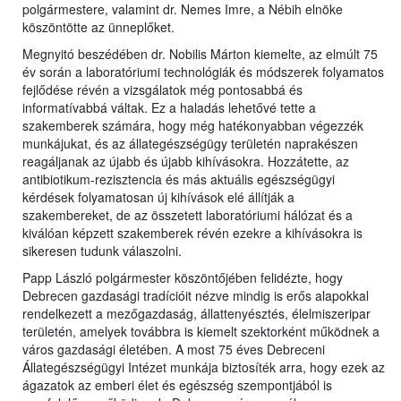
polgármestere, valamint dr. Nemes Imre, a Nébih elnöke
köszöntötte az ünneplőket.
Megnyitó beszédében dr. Nobilis Márton kiemelte, az elmúlt 75
év során a laboratóriumi technológiák és módszerek folyamatos
fejlődése révén a vizsgálatok még pontosabbá és
informatívabbá váltak. Ez a haladás lehetővé tette a
szakemberek számára, hogy még hatékonyabban végezzék
munkájukat, és az állategészségügy területén naprakészen
reagáljanak az újabb és újabb kihívásokra. Hozzátette, az
antibiotikum-rezisztencia és más aktuális egészségügyi
kérdések folyamatosan új kihívások elé állítják a
szakembereket, de az összetett laboratóriumi hálózat és a
kiválóan képzett szakemberek révén ezekre a kihívásokra is
sikeresen tudunk válaszolni.
Papp László polgármester köszöntőjében felidézte, hogy
Debrecen gazdasági tradícióit nézve mindig is erős alapokkal
rendelkezett a mezőgazdaság, állattenyésztés, élelmiszeripar
területén, amelyek továbbra is kiemelt szektorként működnek a
város gazdasági életében. A most 75 éves Debreceni
Állategészségügyi Intézet munkája biztosíték arra, hogy ezek az
ágazatok az emberi élet és egészség szempontjából is