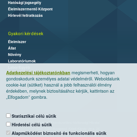
Hatósági jogsegély
Élelmiszermentő Központ
Hírlevél feliratkozás
Gyakori kérdések
Élelmiszer
Állat
Növény
Laboratóriumok
Labor/Egyéb
Adatkezelési tájékoztatónkban
megismerheti, hogyan
gondoskodunk személyes adatai védelméről. Weboldalunk
cookie-kat (sütiket) használ a jobb felhasználói élmény
érdekében, melynek biztosításához kérjük, kattintson az
„Elfogadom” gombra.
Statisztikai célú sütik
Nemzeti Élelmiszerlánc-biztonsági Hivatal
Hirdetési célú sütik
Cím: 1024 Budapest, Keleti Károly utca. 24.
Alapműködést biztosító és funkcionális sütik
Levelezési cím: 1525 Budapest. Pf. 30.