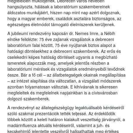
megfelelően működjenek. Debrecen város nevében
hangsúlyozta, hálásak a laboratórium szakembereinek
áldozatos munkájáért, hiszen nap mint nap azért dolgoznak,
hogy a magyar emberek, családok asztalára biztonságos, az
egészséges életmódot támogató élelmiszerek kerüljenek.
A jubileumi rendezvény kapcsán dr. Nemes Imre, a Nébih
elnöke felidézte: 75 éve zajlanak vizsgálatok a debreceni
laboratórium falai között, 75 éve nyújtanak biztos alapot a
hatósági döntésekhez a debreceni szakemberek. Az erős és
cselekedni képes hatóság döntéseit ugyanis a megbízható
ismeretek alapozzák meg, amelyek jelentős részben a
laboratóriumi mérések és vizsgálatok eredményeiből tevődnek
össze. Bár a fő cél – az állatbetegségek okainak megállapítása
– az intézet alapítása óta változatlan, a vizsgálati módszerek
azonban folyamatosan változtak. E kihívásnak is sikeresen
megfeleltek és megfelelnek napjainkban is a cívisvárosban
dolgozó szakemberek.
A rendezvényt az állategészségügy legaktuálisabb kérdéseiről
szóló szakmai prezentációk tették teljessé. Az érdeklődők
többek között a keleti határon kialakult veszettség járványról, a
madárinfluenza aktuális kérdéseiről, valamint a juh- és
kecskehimlő jelentette veszélyről hallgathattak meg értékes