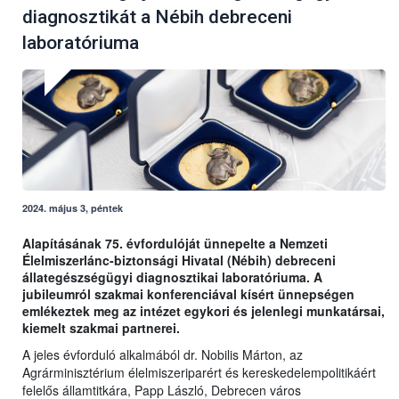
diagnosztikát a Nébih debreceni
laboratóriuma
2024. május 3, péntek
Alapításának 75. évfordulóját ünnepelte a Nemzeti
Élelmiszerlánc-biztonsági Hivatal (Nébih) debreceni
állategészségügyi diagnosztikai laboratóriuma. A
jubileumról szakmai konferenciával kísért ünnepségen
emlékeztek meg az intézet egykori és jelenlegi munkatársai,
kiemelt szakmai partnerei.
A jeles évforduló alkalmából dr. Nobilis Márton, az
Agrárminisztérium élelmiszeriparért és kereskedelempolitikáért
felelős államtitkára, Papp László, Debrecen város