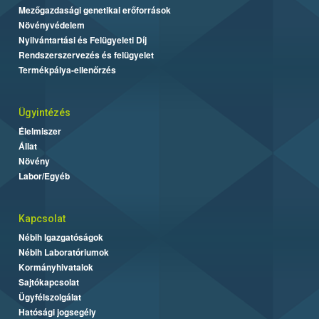
Mezőgazdasági genetikai erőforrások
Növényvédelem
Nyilvántartási és Felügyeleti Díj
Rendszerszervezés és felügyelet
Termékpálya-ellenőrzés
Ügyintézés
Élelmiszer
Állat
Növény
Labor/Egyéb
Kapcsolat
Nébih Igazgatóságok
Nébih Laboratóriumok
Kormányhivatalok
Sajtókapcsolat
Ügyfélszolgálat
Hatósági jogsegély