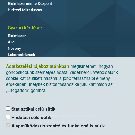
Élelmiszermentő Központ
Hírlevél feliratkozás
Gyakori kérdések
Élelmiszer
Állat
Növény
Laboratóriumok
Labor/Egyéb
Adatkezelési tájékoztatónkban
megismerheti, hogyan
gondoskodunk személyes adatai védelméről. Weboldalunk
cookie-kat (sütiket) használ a jobb felhasználói élmény
érdekében, melynek biztosításához kérjük, kattintson az
„Elfogadom” gombra.
Statisztikai célú sütik
Nemzeti Élelmiszerlánc-biztonsági Hivatal
Hirdetési célú sütik
Cím: 1024 Budapest, Keleti Károly utca. 24.
Alapműködést biztosító és funkcionális sütik
Levelezési cím: 1525 Budapest. Pf. 30.