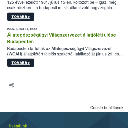
125 évvel ezelőtt 1901. július 15-én, költözött be – igaz, még
csak részben – a budapesti m. kir. állami vetőmagvizsgáló
állomás a Kis Rókus utca 15. szám alatti, Czigler Győző által
TOVÁBB >
tervezett új épületébe.
2026. július 14, kedd
Állategészségügyi Világszervezet állatjóléti ülése
Budapesten
Budapesten tartották az Állategészségügyi Világszervezet
(WOAH) állatjólétért felelős szakértői találkozóját június 29. és
július 2. között. Az Agrár- és Élelmiszergazdaságért Felelős
TOVÁBB >
Minisztérium (AÉM) és a Nemzeti Élelmiszerlánc-biztonsági
Hivatal (Nébih) szervezésével megvalósult rendezvény célja a
gazdasági haszonállatok jólétének elősegítése volt az európai
régió országaiban. Az ülésen, több mint 50 résztvevő osztotta
meg tapasztalatait a gazdasági haszonállatok jólétének
fejlesztéséről.
Cookie beállítások
Hivatalunk