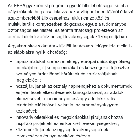
Az EFSA gyakornoki program egyedülálló lehetőséget kínál a
pályázóknak, hogy csatlakozzanak a világ minden tájáról érkező
szakemberekből álló csapathoz, akik nemzetközi és
multikulturális környezetben dolgoznak együtt a tudományos,
biztonságos élelmiszer- és fenntarthatósági projekteken az
európai élelmiszerbiztonsági tevékenységek középpontjában.
A gyakornokok számára - kijelölt tanácsadó felügyelete mellett -
az alábbiakra nyílik lehetőség:
tapasztalatokat szerezzenek egy európai uniós ügynökség
munkájában, új kompetenciákat és készségeket fejlesztve
személyes érdeklődési körüknek és karriercéljuknak
megfelelően;
hozzájáruljanak az osztály napirendjéhez a dokumentumok
és jelentések elkészítésének támogatásával, az adatok
elemzésével, a tudományos és/vagy adminisztratív
feladatok ellátásával, valamint az eredmények gyors
közlésével;
innovatív ötletekkel és megoldásokkal járuljanak hozzá
inspiráló projektekhez és konkrét tevékenységekhez;
közreműködjenek az egység tevékenységeinek
tervezésében és nyomonkövetésében;