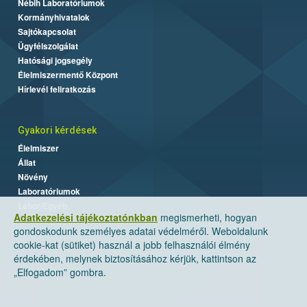
Nébih Laboratóriumok
Kormányhivatalok
Sajtókapcsolat
Ügyfélszolgálat
Hatósági jogsegély
Élelmiszermentő Központ
Hírlevél feliratkozás
Gyakori kérdések
Élelmiszer
Állat
Növény
Laboratóriumok
Labor/Egyéb
Adatkezelési tájékoztatónkban
megismerheti, hogyan
gondoskodunk személyes adatai védelméről. Weboldalunk
cookie-kat (sütiket) használ a jobb felhasználói élmény
érdekében, melynek biztosításához kérjük, kattintson az
„Elfogadom” gombra.