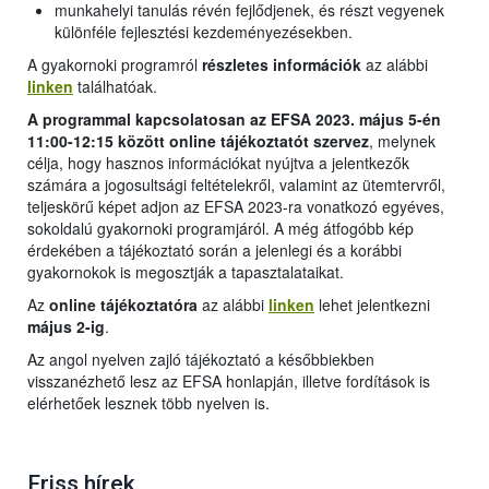
munkahelyi tanulás révén fejlődjenek, és részt vegyenek
különféle fejlesztési kezdeményezésekben.
A gyakornoki programról
részletes információk
az alábbi
linken
találhatóak.
A programmal kapcsolatosan az EFSA 2023. május 5-én
11:00-12:15 között online tájékoztatót szervez
, melynek
célja, hogy hasznos információkat nyújtva a jelentkezők
számára a jogosultsági feltételekről, valamint az ütemtervről,
teljeskörű képet adjon az EFSA 2023-ra vonatkozó egyéves,
sokoldalú gyakornoki programjáról. A még átfogóbb kép
érdekében a tájékoztató során a jelenlegi és a korábbi
gyakornokok is megosztják a tapasztalataikat.
Az
online tájékoztatóra
az alábbi
linken
lehet jelentkezni
május 2-ig
.
Az angol nyelven zajló tájékoztató a későbbiekben
visszanézhető lesz az EFSA honlapján, illetve fordítások is
elérhetőek lesznek több nyelven is.
Friss hírek