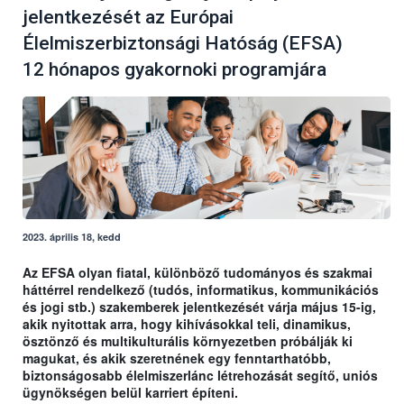
jelentkezését az Európai
Élelmiszerbiztonsági Hatóság (EFSA)
12 hónapos gyakornoki programjára
2023. április 18, kedd
Az EFSA olyan fiatal, különböző tudományos és szakmai
háttérrel rendelkező (tudós, informatikus, kommunikációs
és jogi stb.) szakemberek jelentkezését várja május 15-ig,
akik nyitottak arra, hogy kihívásokkal teli, dinamikus,
ösztönző és multikulturális környezetben próbálják ki
magukat, és akik szeretnének egy fenntarthatóbb,
biztonságosabb élelmiszerlánc létrehozását segítő, uniós
ügynökségen belül karriert építeni.