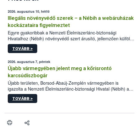
2026. augusztus 10, hétfő
Illegális növényvédő szerek – a Nébih a webáruházak
kockázataira figyelmeztet
Egyre gyakoribbak a Nemzeti Élelmiszerlánc-biztonsági
Hivatalhoz (Nébih) növényvédő szert árusító, jellemzően külföldi
honlapok kapcsán érkező bejelentések. Emellett az ilyen
TOVÁBB >
termékeket kínáló kéretlen online reklámok mennyisége is
számottevően megnövekedett az elmúlt időszakban. A Nébih
összegyűjtötte az illegális növényvédő szerek kapcsán
2026. augusztus 7, péntek
előforduló árulkodó jeleket, valamint a webáruházakból való
Újabb vármegyében jelent meg a kőrisrontó
vásárlás kockázatait.
karcsúdíszbogár
Újabb területen, Borsod-Abaúj-Zemplén vármegyében is
igazolta a Nemzeti Élelmiszerlánc-biztonsági Hivatal (Nébih) a
kőrisrontó karcsúdíszbogár (Agrilus planipennis) jelenlétét. A
TOVÁBB >
kártevőt nem csak színcsapdában találták meg, de már fertőzött
fában is azonosították. A növényvédelmi szakemberek folytatják
az intenzív felderítést, emellett az intézkedéseket a szlovák
hatósággal is összehangolják a terjedés megállítása érdekében.