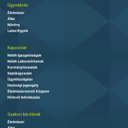
Ügyintézés
Élelmiszer
Állat
Növény
Labor/Egyéb
Kapcsolat
Nébih Igazgatóságok
Nébih Laboratóriumok
Kormányhivatalok
Sajtókapcsolat
Ügyfélszolgálat
Hatósági jogsegély
Élelmiszermentő Központ
Hírlevél feliratkozás
Gyakori kérdések
Élelmiszer
Állat