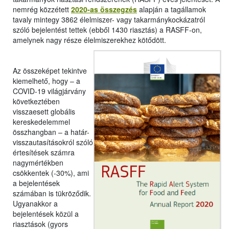
nemrég közzétett
2020-as összegzés
alapján a tagállamok
tavaly mintegy 3862 élelmiszer- vagy takarmánykockázatról
szóló bejelentést tettek (ebből 1430 riasztás) a RASFF-on,
amelynek nagy része élelmiszerekhez kötődött.
Az összeképet tekintve
kiemelhető, hogy – a
COVID-19 világjárvány
következtében
visszaesett globális
kereskedelemmel
összhangban – a határ-
visszautasításokról szóló
értesítések számra
nagymértékben
csökkentek (-30%), ami
a bejelentések
számában is tükröződik.
Ugyanakkor a
bejelentések közül a
riasztások (gyors