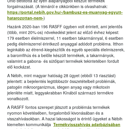
Unió betiltotta az ilyen alapanyagból készült termékek
forgalmazását. (A témáról e cikkünkben is olvashatnak:
https://portal.nebih.gov.hu/-/bambusz-es-muanyag-egyutt-
hatarozottan-nem-
)
Hazánk 2020-ban 196 RASFF ügyben volt érintett, ami jelentős
(több, mint 20%-os) növekedést jelent az előző évhez képest:
179 esetben élelmiszerrel, 11 esetben takarmánnyal, 6 esetben
pedig élelmiszerrel érintkező anyaggal adódott probléma. Itthon
leginkább az étrend-kiegészítők és egyéb speciális élelmiszerek,
a baromfihús és a belőle készült termékek, a takarmányok,
valamint a gabona- és sütőipari termékek tekintetében fordult
elő kockázat.
A Nébih, mint magyar hatóság 28 ügyet (ebből 13 riasztást)
jelentett: a bejelentés legtöbbször összetételbeli problémák,
patogén mikroorganizmus, idegen anyag vagy mikotoxin
jelenléte miatt, leggyakrabban Kínából származó termékre
vonatkozott.
A RASFF fontos szerepet játszott a problémás termékek
nyomon követésében, forgalomból kivonásában és a
visszahívásokban. A hazai lakosságot is érintő ügyeket a Nébih
kiemelten kommunikálja
Termékvisszahívás adatbázisában