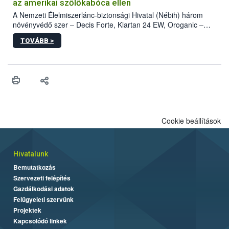
az amerikai szőlőkabóca ellen
A Nemzeti Élelmiszerlánc-biztonsági Hivatal (Nébih) három
növényvédő szer – Decis Forte, Klartan 24 EW, Oroganic –
engedélyokiratát módosította, így azok a szüretet követően,
TOVÁBB >
egészen a vesszőérettség (BBCH 91) stádiumáig
felhasználhatóak a szőlőben. A kiterjesztések célja, hogy a korai
érésű szőlőkben is legyen lehetőség a károsító elleni további
védekezésre. Az Oroganic készítmény kis kiszerelésben kiskerti
felhasználók számára is elérhető és ökológiai termesztésben is
engedélyezett.
Cookie beállítások
Hivatalunk
Bemutatkozás
Szervezeti felépítés
Gazdálkodási adatok
Felügyeleti szervünk
Projektek
Kapcsolódó linkek