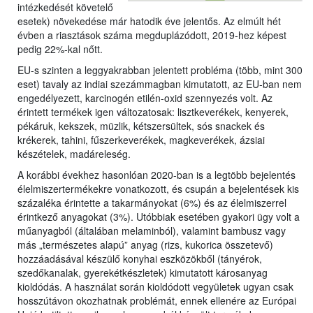
intézkedését követelő
esetek) növekedése már hatodik éve jelentős. Az elmúlt hét
évben a riasztások száma megduplázódott, 2019-hez képest
pedig 22%-kal nőtt.
EU-s szinten a leggyakrabban jelentett probléma (több, mint 300
eset) tavaly az indiai szezámmagban kimutatott, az EU-ban nem
engedélyezett, karcinogén etilén-oxid szennyezés volt. Az
érintett termékek igen változatosak: lisztkeverékek, kenyerek,
pékáruk, kekszek, müzlik, kétszersültek, sós snackek és
krékerek, tahini, fűszerkeverékek, magkeverékek, ázsiai
készételek, madáreleség.
A korábbi évekhez hasonlóan 2020-ban is a legtöbb bejelentés
élelmiszertermékekre vonatkozott, és csupán a bejelentések kis
százaléka érintette a takarmányokat (6%) és az élelmiszerrel
érintkező anyagokat (3%). Utóbbiak esetében gyakori ügy volt a
műanyagból (általában melaminból), valamint bambusz vagy
más „természetes alapú” anyag (rizs, kukorica összetevő)
hozzáadásával készülő konyhai eszközökből (tányérok,
szedőkanalak, gyerekétkészletek) kimutatott károsanyag
kioldódás. A használat során kioldódott vegyületek ugyan csak
hosszútávon okozhatnak problémát, ennek ellenére az Európai