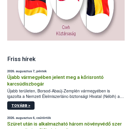
Friss hírek
2026. augusztus 7, péntek
Újabb vármegyében jelent meg a kőrisrontó
karcsúdíszbogár
Újabb területen, Borsod-Abaúj-Zemplén vármegyében is
igazolta a Nemzeti Élelmiszerlánc-biztonsági Hivatal (Nébih) a
kőrisrontó karcsúdíszbogár (Agrilus planipennis) jelenlétét. A
TOVÁBB >
kártevőt nem csak színcsapdában találták meg, de már fertőzött
fában is azonosították. A növényvédelmi szakemberek folytatják
az intenzív felderítést, emellett az intézkedéseket a szlovák
2026. augusztus 6, csütörtök
hatósággal is összehangolják a terjedés megállítása érdekében.
Szüret után is alkalmazható három növényvédő szer