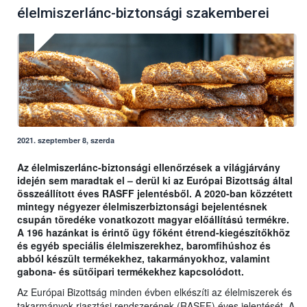
élelmiszerlánc-biztonsági szakemberei
2021. szeptember 8, szerda
Az élelmiszerlánc-biztonsági ellenőrzések a világjárvány
idején sem maradtak el – derül ki az Európai Bizottság által
összeállított éves RASFF jelentésből. A 2020-ban közzétett
mintegy négyezer élelmiszerbiztonsági bejelentésnek
csupán töredéke vonatkozott magyar előállítású termékre.
A 196 hazánkat is érintő ügy főként étrend-kiegészítőkhöz
és egyéb speciális élelmiszerekhez, baromfihúshoz és
abból készült termékekhez, takarmányokhoz, valamint
gabona- és sütőipari termékekhez kapcsolódott.
Az Európai Bizottság minden évben elkészíti az élelmiszerek és
takarmányok riasztási rendszerének (RASFF) éves jelentését. A