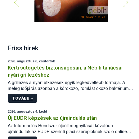
Friss hírek
2026. augusztus 6, csütörtök
Kerti sütögetés biztonságosan: a Nébih tanácsai
nyári grillezéshez
A grillezés a nyári étkezések egyik legkedveltebb formája. A
meleg időjárás azonban a kórokozó, romlást okozó baktériumok
gyorsabb szaporodásának is kedvez. A szabadtéri sütögetés
TOVÁBB >
ezért nem csupán a megfelelő sütési technikáról szól: legalább
ilyen fontos az alapanyagok biztonságos kezelése, az alapvető
higiéniai szabályok betartása, a megfelelő hőkezelés, valamint a
2026. augusztus 4, kedd
maradékok szakszerű tárolása. A Nemzeti Élelmiszerlánc-
Új EUDR képzések az újraindulás után
biztonsági Hivatal (Nébih) Oktatási Programja összegyűjtötte a
Az Információs Rendszer újbóli megnyitását követően
biztonságos grillezés legfontosabb tudnivalóit.
újraindultak az EUDR szerinti piaci szereplőknek szóló online
képzések.