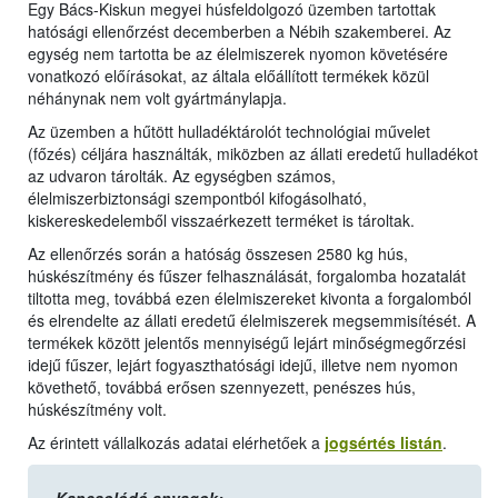
Egy Bács-Kiskun megyei húsfeldolgozó üzemben tartottak
hatósági ellenőrzést decemberben a Nébih szakemberei. Az
egység nem tartotta be az élelmiszerek nyomon követésére
vonatkozó előírásokat, az általa előállított termékek közül
néhánynak nem volt gyártmánylapja.
Az üzemben a hűtött hulladéktárolót technológiai művelet
(főzés) céljára használták, miközben az állati eredetű hulladékot
az udvaron tárolták. Az egységben számos,
élelmiszerbiztonsági szempontból kifogásolható,
kiskereskedelemből visszaérkezett terméket is tároltak.
Az ellenőrzés során a hatóság összesen 2580 kg hús,
húskészítmény és fűszer felhasználását, forgalomba hozatalát
tiltotta meg, továbbá ezen élelmiszereket kivonta a forgalomból
és elrendelte az állati eredetű élelmiszerek megsemmisítését. A
termékek között jelentős mennyiségű lejárt minőségmegőrzési
idejű fűszer, lejárt fogyaszthatósági idejű, illetve nem nyomon
követhető, továbbá erősen szennyezett, penészes hús,
húskészítmény volt.
Az érintett vállalkozás adatai elérhetőek a
jogsértés listán
.