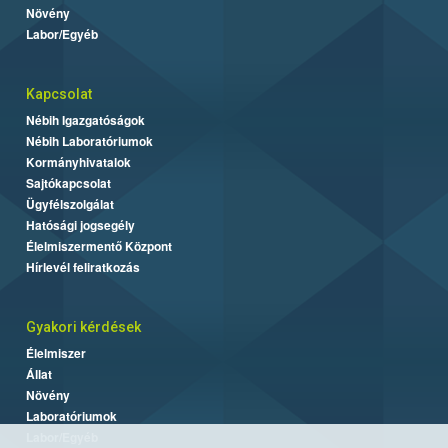
Növény
Labor/Egyéb
Kapcsolat
Nébih Igazgatóságok
Nébih Laboratóriumok
Kormányhivatalok
Sajtókapcsolat
Ügyfélszolgálat
Hatósági jogsegély
Élelmiszermentő Központ
Hírlevél feliratkozás
Gyakori kérdések
Élelmiszer
Állat
Növény
Laboratóriumok
Labor/Egyéb