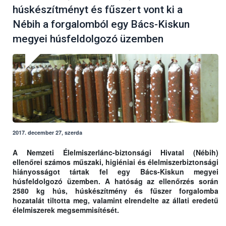
húskészítményt és fűszert vont ki a
Nébih a forgalomból egy Bács-Kiskun
megyei húsfeldolgozó üzemben
2017. december 27, szerda
A Nemzeti Élelmiszerlánc-biztonsági Hivatal (Nébih)
ellenőrei számos műszaki, higiéniai és élelmiszerbiztonsági
hiányosságot tártak fel egy Bács-Kiskun megyei
húsfeldolgozó üzemben. A hatóság az ellenőrzés során
2580 kg hús, húskészítmény és fűszer forgalomba
hozatalát tiltotta meg, valamint elrendelte az állati eredetű
élelmiszerek megsemmisítését.