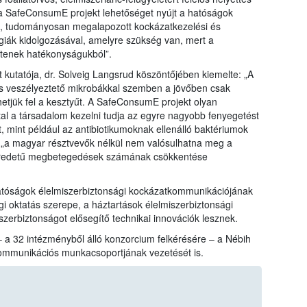
 „a SafeConsumE projekt lehetőséget nyújt a hatóságok
, tudományosan megalapozott kockázatkezelési és
iák kidolgozásával, amelyre szükség van, mert a
tenek hatékonyságukból”.
 kutatója, dr. Solveig Langsrud köszöntőjében kiemelte: „A
 is veszélyeztető mikrobákkal szemben a jövőben csak
etjük fel a kesztyűt. A SafeConsumE projekt olyan
ltal a társadalom kezelni tudja az egyre nagyobb fenyegetést
t, mint például az antibiotikumoknak ellenálló baktériumok
y „a magyar résztvevők nélkül nem valósulhatna meg a
er eredetű megbetegedések számának csökkentése
atóságok élelmiszerbiztonsági kockázatkommunikációjának
gi oktatás szerepe, a háztartások élelmiszerbiztonsági
zerbiztonságot elősegítő technikai innovációk lesznek.
 – a 32 intézményből álló konzorcium felkérésére – a Nébih
ommunikációs munkacsoportjának vezetését is.