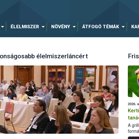
ÉLELMISZER
NÖVÉNY
ÁTFOGÓ TÉMÁK
KA
tonságosabb élelmiszerláncért
Fris
2026. 
Kert
taná
A gri
formá
romlá