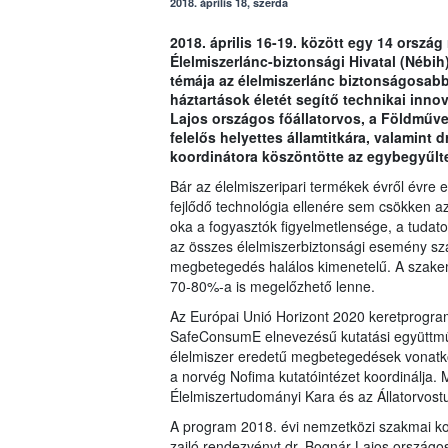
2018. április 18, szerda
2018. április 16-19. között egy 14 orszá
Élelmiszerlánc-biztonsági Hivatal (Néb
témája az élelmiszerlánc biztonságosabbá
háztartások életét segítő technikai inn
Lajos országos főállatorvos, a Földművel
felelős helyettes államtitkára, valamin
koordinátora köszöntötte az egybegyűlte
Bár az élelmiszeripari termékek évről évre
fejlődő technológia ellenére sem csökken 
oka a fogyasztók figyelmetlensége, a tudat
az összes élelmiszerbiztonsági esemény szá
megbetegedés halálos kimenetelű. A szakem
70-80%-a is megelőzhető lenne.
Az Európai Unió Horizont 2020 keretprogra
SafeConsumE elnevezésű kutatási együttműkö
élelmiszer eredetű megbetegedések vonatk
a norvég Nofima kutatóintézet koordinálja.
Élelmiszertudományi Kara és az Állatorvos
A program 2018. évi nemzetközi szakmai konf
zajló rendezvényt dr. Bognár Lajos országos 