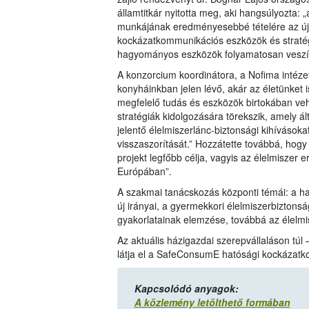
államtitkár nyitotta meg, aki hangsúlyozta:
munkájának eredményesebbé tételére az új
kockázatkommunikációs eszközök és stratég
hagyományos eszközök folyamatosan veszí
A konzorcium koordinátora, a Nofima intézet
konyháinkban jelen lévő, akár az életünket
megfelelő tudás és eszközök birtokában veh
stratégiák kidolgozására törekszik, amely á
jelentő élelmiszerlánc-biztonsági kihívásoka
visszaszorítását.” Hozzátette továbbá, hog
projekt legfőbb célja, vagyis az élelmisz
Európában”.
A szakmai tanácskozás központi témái: a h
új irányai, a gyermekkori élelmiszerbiztonsá
gyakorlatainak elemzése, továbbá az élelmis
Az aktuális házigazdai szerepvállaláson túl
látja el a SafeConsumE hatósági kockázatk
Kapcsolódó anyagok:
A közlemény letölthető formában