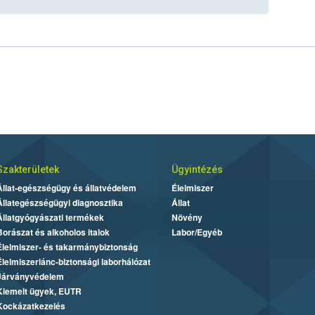
Szakterületek
Ügyintézés
Állat-egészségügy és állatvédelem
Élelmiszer
Állategészségügyi diagnosztika
Állat
Állatgyógyászati termékek
Növény
Borászat és alkoholos italok
Labor/Egyéb
Élelmiszer- és takarmánybiztonság
Élelmiszerlánc-biztonsági laborhálózat
Járványvédelem
Kiemelt ügyek, EUTR
Kockázatkezelés