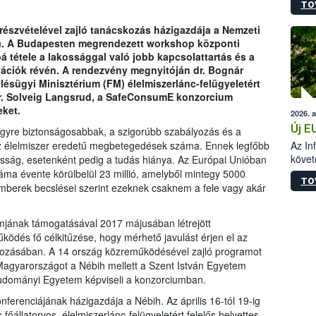
TO
szapo
sütög
g részvételével zajló tanácskozás házigazdája a Nemzeti
techni
ih). A Budapesten megrendezett workshop központi
alapa
 tétele a lakossággal való jobb kapcsolattartás és a
higié
ovációk révén. A rendezvény megnyitóján dr. Bognár
hőkez
ésügyi Minisztérium (FM) élelmiszerlánc-felügyeletért
tárol
t dr. Solveig Langsrud, a SafeConsumE konzorcium
Hivat
ket.
2026. 
a biz
Új E
 egyre biztonságosabbak, a szigorúbb szabályozás és a
Az In
az élelmiszer eredetű megbetegedések száma. Ennek legfőbb
követ
osság, esetenként pedig a tudás hiánya. Az Európai Unióban
szere
ma évente körülbelül 23 millió, amelyből mintegy 5000
TO
berek becslései szerint ezeknek csaknem a fele vagy akár
mjának támogatásával 2017 májusában létrejött
dés fő célkitűzése, hogy mérhető javulást érjen el az
ozásában. A 14 ország közreműködésével zajló programot
 Magyarországot a Nébih mellett a Szent István Egyetem
tudományi Egyetem képviseli a konzorciumban.
erenciájának házigazdája a Nébih. Az április 16-tól 19-ig
főállatorvos, élelmiszerlánc-felügyeletért felelős helyettes