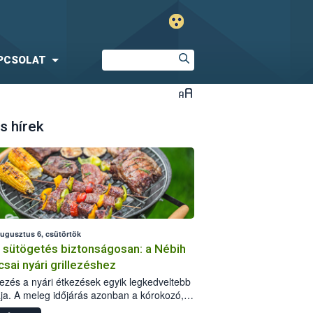
PCSOLAT
s hírek
augusztus 6, csütörtök
i sütögetés biztonságosan: a Nébih
csai nyári grillezéshez
llezés a nyári étkezések egyik legkedveltebb
ja. A meleg időjárás azonban a kórokozó,
st okozó baktériumok gyorsabb