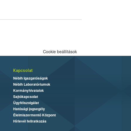
Cookie beállítások
Kapcsolat
Nébih Igazgatóságok
Nébih Laboratóriumok
Kormányhivatalok
Sajtókapcsolat
Ügyfélszolgálat
Hatósági jogsegély
Élelmiszermentő Központ
Hírlevél feliratkozás